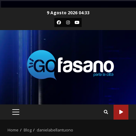
Skip
9 Agosto 2026 04:33
to
Facebook
Instagram
Youtube
content
PRIMARY
MENU
Home
Blog
danielabellantuono