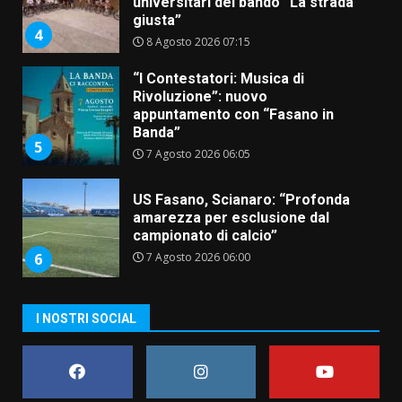
universitari del bando “La strada
giusta”
4
8 Agosto 2026 07:15
“I Contestatori: Musica di
Rivoluzione”: nuovo
appuntamento con “Fasano in
Banda”
5
7 Agosto 2026 06:05
US Fasano, Scianaro: “Profonda
amarezza per esclusione dal
campionato di calcio”
7 Agosto 2026 06:00
6
I NOSTRI SOCIAL
Fasanese ferito a colpi di arma
da fuoco
6 Agosto 2026 18:13
7