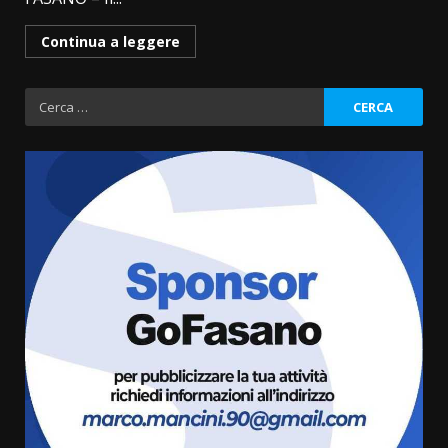
Continua a leggere
Ricerca
per:
Savelletri in festa, domani sera
grande spettacolo con Uccio De
Santis
8 Agosto 2026 07:30
3
Politiche Giovanili e Mobilità