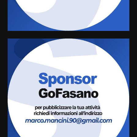
Sostenibile: premiati gli studenti
universitari del bando “La strada
giusta”
4
8 Agosto 2026 07:15
“I Contestatori: Musica di
Rivoluzione”: nuovo
appuntamento con “Fasano in
Banda”
5
7 Agosto 2026 06:05
US Fasano, Scianaro: “Profonda
amarezza per esclusione dal
campionato di calcio”
7 Agosto 2026 06:00
6
Fasanese ferito a colpi di arma
da fuoco
6 Agosto 2026 18:13
7