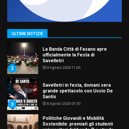
Serie D, l’Us Fasano non molla e
conferma di voler ricorrere per
ottenere l’iscrizione
8 Agosto 2026 19:55
1
ULTIME NOTIZIE
La Banda Città di Fasano apre
ufficialmente la Festa di
Savelletri
8 Agosto 2026 11:00
2
Savelletri in festa, domani sera
grande spettacolo con Uccio De
Santis
8 Agosto 2026 07:30
3
Politiche Giovanili e Mobilità
Sostenibile: premiati gli studenti