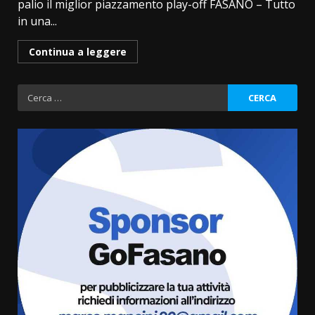
palio il miglior piazzamento play-off FASANO ­– Tutto
in una...
Continua a leggere
Ricerca
per:
Fasanese ferito a colpi di arma
da fuoco
6 Agosto 2026 18:13
3