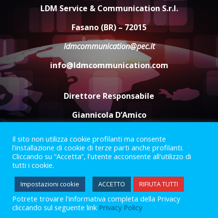
di aperture straordinarie del
LDM Service & Communication S.r.l.
Comune di Fasano
6 Agosto 2026 14:16
4
Fasano (BR) – 72015
ldmcommunication@pec.it
Grazia Neglia, coordinatrice
cittadina di Fratelli d’Italia,
info@ldmcommunication.com
pronta a tornare in Consiglio
comunale
5
6 Agosto 2026 08:00
Direttore Responsabile
Giannicola D’Amico
Il sito non utilizza cookie profilanti ma consente
Termini e Condizioni
Privacy Policy
l'installazione di cookie di terze parti anche profilanti.
Informazioni Legali
Cliccando su “Accetta”, l'utente acconsente all'utilizzo di
tutti i cookie.
Facebook
Instagram
Youtube
Impostazioni cookie
ACCETTO
RIFIUTA TUTTI
Potrete trovare l'informativa completa della Privacy
2023 © Gofasano
|
Powered by
Creativestudio
&
LGC
.
cliccando sul seguente link
Privacy Policy