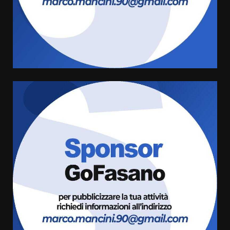
Carta d’identità: continua il piano
di aperture straordinarie del
Comune di Fasano
6 Agosto 2026 14:16
4
Grazia Neglia, coordinatrice
cittadina di Fratelli d’Italia,
pronta a tornare in Consiglio
comunale
5
6 Agosto 2026 08:00
Cura dei beni comuni e
cittadinanza attiva: online
l’avviso per la gestione
condivisa della Villetta di
6
Laureto
6 Agosto 2026 06:20
La magia del Minareto e la prima
assoluta de “L’Albergo
Belvedere. Il rapimento”