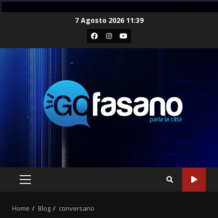
Skip
7 Agosto 2026 11:39
to
Facebook
Instagram
Youtube
content
PRIMARY
MENU
Home
Blog
conversano