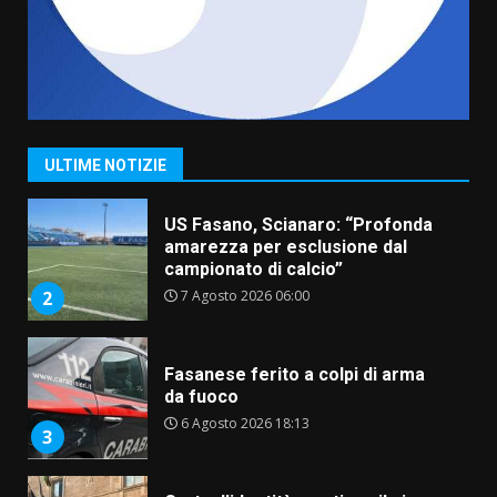
6 Agosto 2026 06:15
7
“I Contestatori: Musica di
Rivoluzione”: nuovo
appuntamento con “Fasano in
Banda”
1
ULTIME NOTIZIE
7 Agosto 2026 06:05
US Fasano, Scianaro: “Profonda
amarezza per esclusione dal
campionato di calcio”
7 Agosto 2026 06:00
2
Fasanese ferito a colpi di arma
da fuoco
6 Agosto 2026 18:13
3