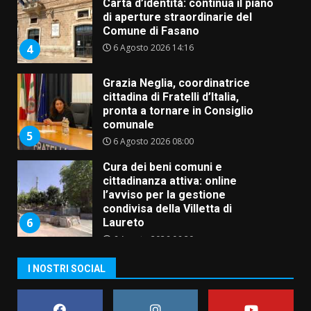
Carta d’identità: continua il piano
di aperture straordinarie del
Comune di Fasano
6 Agosto 2026 14:16
4
Grazia Neglia, coordinatrice
cittadina di Fratelli d’Italia,
pronta a tornare in Consiglio
comunale
5
6 Agosto 2026 08:00
Cura dei beni comuni e
cittadinanza attiva: online
l’avviso per la gestione
condivisa della Villetta di
6
Laureto
6 Agosto 2026 06:20
La magia del Minareto e la prima
I NOSTRI SOCIAL
assoluta de “L’Albergo
Belvedere. Il rapimento”
6 Agosto 2026 06:15
7