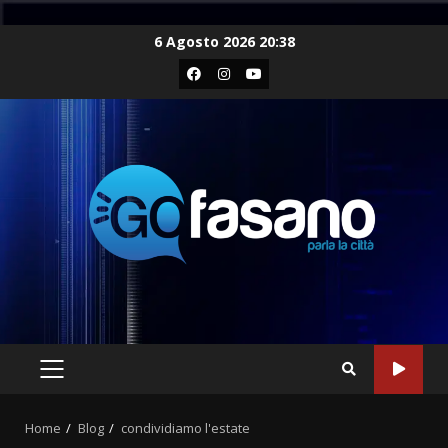
Skip
6 Agosto 2026 20:38
to
Facebook
Instagram
Youtube
content
PRIMARY
MENU
Home
Blog
condividiamo l'estate