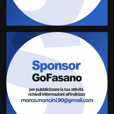
l’avviso per la gestione
condivisa della Villetta di
4
Laureto
6 Agosto 2026 06:20
La magia del Minareto e la prima
assoluta de “L’Albergo
Belvedere. Il rapimento”
6 Agosto 2026 06:15
5
Serie D, l’Us Fasano è escluso
dal campionato
5 Agosto 2026 17:30
6
Truffatori in azione nelle
frazioni fasanesi
5 Agosto 2026 11:03
7