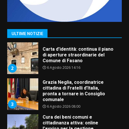
Fasanese ferito a colpi di arma
da fuoco
6 Agosto 2026 18:13
1
ULTIME NOTIZIE
Carta d’identità: continua il piano
di aperture straordinarie del
Comune di Fasano
6 Agosto 2026 14:16
2
Grazia Neglia, coordinatrice
cittadina di Fratelli d’Italia,
pronta a tornare in Consiglio
comunale
3
6 Agosto 2026 08:00
Cura dei beni comuni e
cittadinanza attiva: online
l’avviso per la gestione