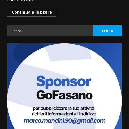
Continua a leggere
Ricerca
per:
Grazia Neglia, coordinatrice
cittadina di Fratelli d’Italia,
pronta a tornare in Consiglio
comunale
3
6 Agosto 2026 08:00
Cura dei beni comuni e
cittadinanza attiva: online