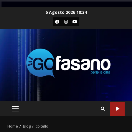
Skip
6 Agosto 2026 10:34
to
Facebook
Instagram
Youtube
content
PRIMARY
MENU
Home
Blog
coltello