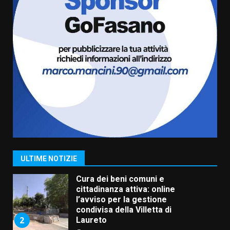
A Savelletri torna la Sagra del
Pesce Spada: appuntamento a
sabato 8 agosto
5 Agosto 2026 06:10
7
Grazia Neglia, coordinatrice
cittadina di Fratelli d’Italia,
pronta a tornare in Consiglio
comunale
1
6 Agosto 2026 08:00
Cura dei beni comuni e
ULTIME NOTIZIE
cittadinanza attiva: online
l’avviso per la gestione
condivisa della Villetta di
2
Laureto
6 Agosto 2026 06:20
La magia del Minareto e la prima