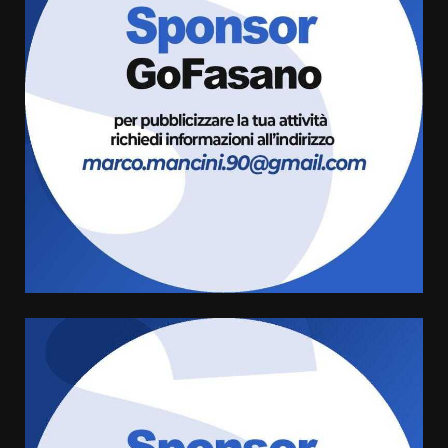
La magia del Minareto e la prima
assoluta de “L’Albergo
Belvedere. Il rapimento”
6 Agosto 2026 06:15
3
Serie D, l’Us Fasano è escluso
dal campionato
5 Agosto 2026 17:30
4
Truffatori in azione nelle
frazioni fasanesi
5 Agosto 2026 11:03
5
Residenti di Savelletri scrivono
al Prefetto: “Noi cittadini di
serie B”
5 Agosto 2026 06:15
6