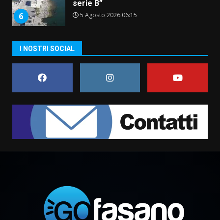
A Savelletri torna la Sagra del
Pesce Spada: appuntamento a
sabato 8 agosto
5 Agosto 2026 06:10
I NOSTRI SOCIAL
7
Grazia Neglia, coordinatrice
cittadina di Fratelli d’Italia,
pronta a tornare in Consiglio
comunale
1
6 Agosto 2026 08:00
Cura dei beni comuni e
cittadinanza attiva: online
l’avviso per la gestione
condivisa della Villetta di
2
Laureto
6 Agosto 2026 06:20
La magia del Minareto e la prima
assoluta de “L’Albergo