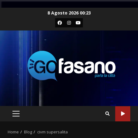
Skip
8 Agosto 2026 00:23
to
Facebook
Instagram
Youtube
content
PRIMARY
MENU
Home
Blog
civm supersalita