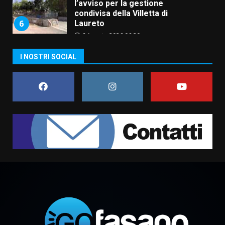
l’avviso per la gestione
condivisa della Villetta di
6
Laureto
6 Agosto 2026 06:20
La magia del Minareto e la prima
I NOSTRI SOCIAL
assoluta de “L’Albergo
Belvedere. Il rapimento”
6 Agosto 2026 06:15
7
“I Contestatori: Musica di
Rivoluzione”: nuovo
appuntamento con “Fasano in
Banda”
1
7 Agosto 2026 06:05
US Fasano, Scianaro: “Profonda
amarezza per esclusione dal
campionato di calcio”
7 Agosto 2026 06:00
2