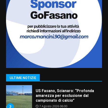
cittadinanza attiva: online
l’avviso per la gestione
condivisa della Villetta di
6
Laureto
6 Agosto 2026 06:20
La magia del Minareto e la prima
assoluta de “L’Albergo
Belvedere. Il rapimento”
6 Agosto 2026 06:15
7
“I Contestatori: Musica di
Rivoluzione”: nuovo
appuntamento con “Fasano in
Banda”
1
ULTIME NOTIZIE
7 Agosto 2026 06:05
US Fasano, Scianaro: “Profonda
amarezza per esclusione dal
campionato di calcio”
7 Agosto 2026 06:00
2