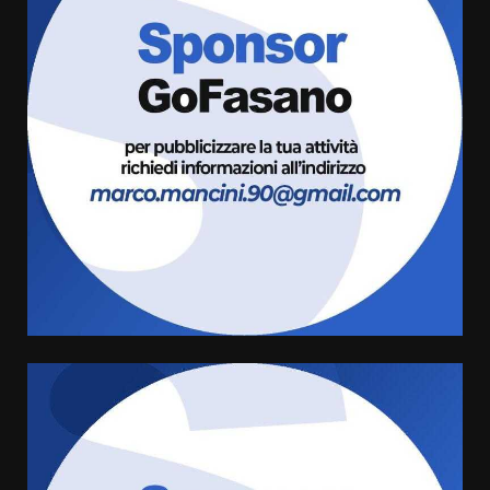
Fasanese ferito a colpi di arma
da fuoco
6 Agosto 2026 18:13
3
Carta d’identità: continua il piano
di aperture straordinarie del
Comune di Fasano
6 Agosto 2026 14:16
4
Grazia Neglia, coordinatrice
cittadina di Fratelli d’Italia,
pronta a tornare in Consiglio
comunale
5
6 Agosto 2026 08:00
Cura dei beni comuni e