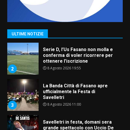
Grande successo per la “Sagra
del Pesce Spada” a Savelletri
9 Agosto 2026 07:32
1
ULTIME NOTIZIE
Serie D, l’Us Fasano non molla e
conferma di voler ricorrere per
ottenere l’iscrizione
8 Agosto 2026 19:55
2
La Banda Città di Fasano apre
ufficialmente la Festa di
Savelletri
8 Agosto 2026 11:00
3
Savelletri in festa, domani sera
grande spettacolo con Uccio De