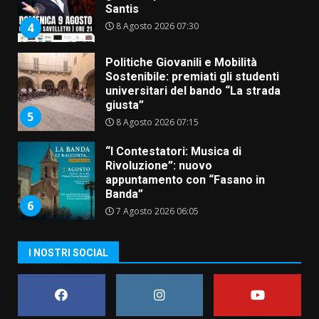
Santis
8 Agosto 2026 07:30
4
Politiche Giovanili e Mobilità
Sostenibile: premiati gli studenti
universitari del bando “La strada
giusta”
5
8 Agosto 2026 07:15
“I Contestatori: Musica di
Rivoluzione”: nuovo
appuntamento con “Fasano in
Banda”
6
7 Agosto 2026 06:05
US Fasano, Scianaro: “Profonda
I NOSTRI SOCIAL
amarezza per esclusione dal
campionato di calcio”
7 Agosto 2026 06:00
7