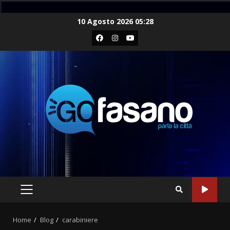
Skip
10 Agosto 2026 05:28
to
Facebook
Instagram
Youtube
content
PRIMARY
MENU
Home
Blog
carabiniere