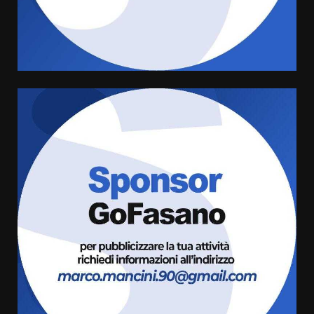
grande spettacolo con Uccio De
Santis
8 Agosto 2026 07:30
4
Politiche Giovanili e Mobilità
Sostenibile: premiati gli studenti
universitari del bando “La strada
giusta”
5
8 Agosto 2026 07:15
“I Contestatori: Musica di
Rivoluzione”: nuovo
appuntamento con “Fasano in
Banda”
6
7 Agosto 2026 06:05
US Fasano, Scianaro: “Profonda
amarezza per esclusione dal
campionato di calcio”
7 Agosto 2026 06:00
7