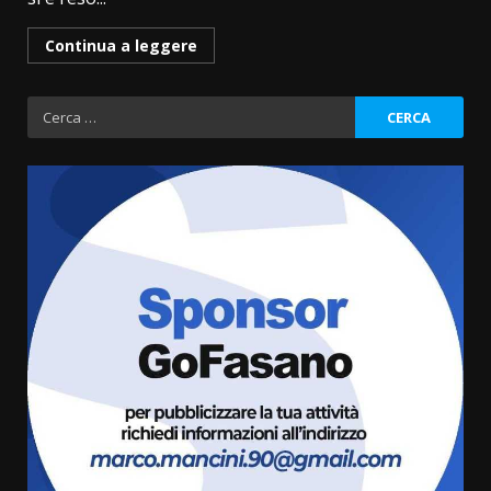
Continua a leggere
Ricerca
per:
La Banda Città di Fasano apre
ufficialmente la Festa di
Savelletri
8 Agosto 2026 11:00
3
Savelletri in festa, domani sera