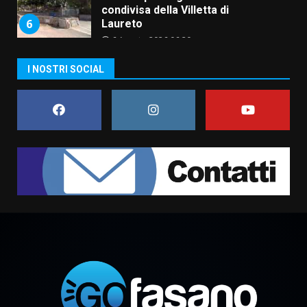
condivisa della Villetta di
6
Laureto
6 Agosto 2026 06:20
La magia del Minareto e la prima
I NOSTRI SOCIAL
assoluta de “L’Albergo
Belvedere. Il rapimento”
6 Agosto 2026 06:15
7
“I Contestatori: Musica di
Rivoluzione”: nuovo
appuntamento con “Fasano in
Banda”
1
7 Agosto 2026 06:05
US Fasano, Scianaro: “Profonda
amarezza per esclusione dal
campionato di calcio”
7 Agosto 2026 06:00
2