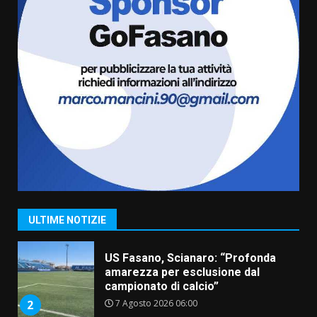
l’avviso per la gestione
condivisa della Villetta di
6
Laureto
6 Agosto 2026 06:20
La magia del Minareto e la prima
assoluta de “L’Albergo
Belvedere. Il rapimento”
6 Agosto 2026 06:15
7
“I Contestatori: Musica di
Rivoluzione”: nuovo
appuntamento con “Fasano in
Banda”
1
7 Agosto 2026 06:05
ULTIME NOTIZIE
US Fasano, Scianaro: “Profonda
amarezza per esclusione dal
campionato di calcio”
7 Agosto 2026 06:00
2