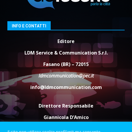
Fasanese ferito a colpi di arma
da fuoco
6 Agosto 2026 18:13
3
INFO E CONTATTI
Editore
Carta d’identità: continua il piano
di aperture straordinarie del
LDM Service & Communication S.r.l.
Comune di Fasano
6 Agosto 2026 14:16
4
Fasano (BR) – 72015
Grazia Neglia, coordinatrice
ldmcommunication@pec.it
cittadina di Fratelli d’Italia,
pronta a tornare in Consiglio
info@ldmcommunication.com
comunale
5
6 Agosto 2026 08:00
Direttore Responsabile
Giannicola D’Amico
Il sito non utilizza cookie profilanti ma consente