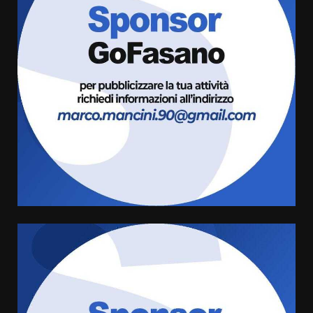
Fasanese ferito a colpi di arma
da fuoco
6 Agosto 2026 18:13
3
Carta d’identità: continua il piano
di aperture straordinarie del
Comune di Fasano
6 Agosto 2026 14:16
4
Grazia Neglia, coordinatrice
cittadina di Fratelli d’Italia,
pronta a tornare in Consiglio
comunale
5
6 Agosto 2026 08:00
Cura dei beni comuni e
cittadinanza attiva: online