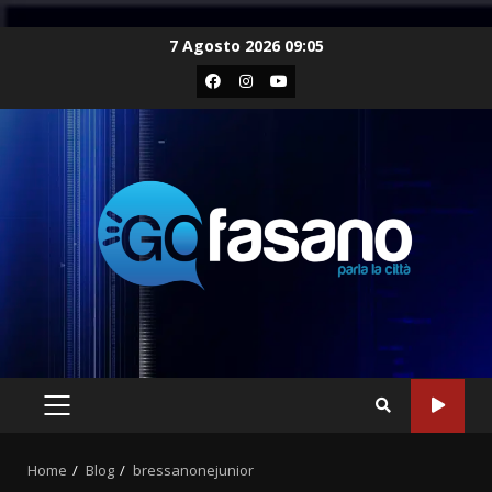
Skip
7 Agosto 2026 09:05
to
Facebook
Instagram
Youtube
content
PRIMARY
MENU
Home
Blog
bressanonejunior