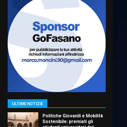
Carta d’identità: continua il
piano di aperture
straordinarie del Comune di
Fasano
6
6 Agosto 2026 14:16
Grazia Neglia, coordinatrice
cittadina di Fratelli d’Italia,
pronta a tornare in Consiglio
comunale
7
6 Agosto 2026 08:00
Savelletri in festa, domani
sera grande spettacolo con
Uccio De Santis
8 Agosto 2026 07:30
1
ULTIME NOTIZIE
Politiche Giovanili e Mobilità
Sostenibile: premiati gli