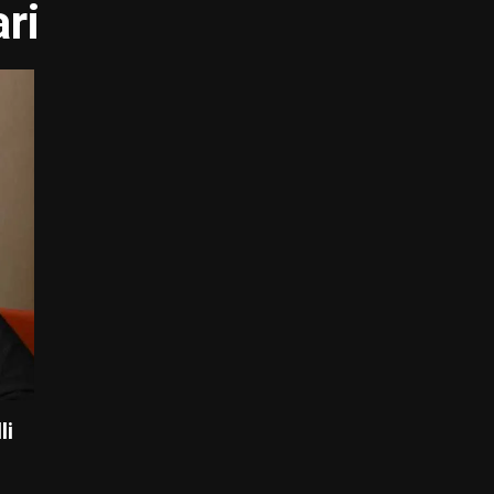
ri
li