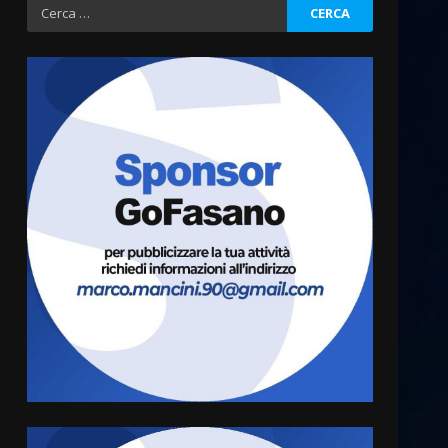
Ricerca
per:
“I Contestatori: Musica di
Rivoluzione”: nuovo
appuntamento con “Fasano in
Banda”
3
7 Agosto 2026 06:05
US Fasano, Scianaro:
“Profonda amarezza per
esclusione dal campionato di
calcio”
4
7 Agosto 2026 06:00
Fasanese ferito a colpi di
arma da fuoco
6 Agosto 2026 18:13
5