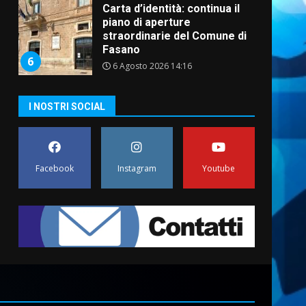
Carta d’identità: continua il
piano di aperture
straordinarie del Comune di
Fasano
6
6 Agosto 2026 14:16
Grazia Neglia, coordinatrice
I NOSTRI SOCIAL
cittadina di Fratelli d’Italia,
pronta a tornare in Consiglio
comunale
7
6 Agosto 2026 08:00
Facebook
Instagram
Youtube
Savelletri in festa, domani
sera grande spettacolo con
Uccio De Santis
8 Agosto 2026 07:30
1
Politiche Giovanili e Mobilità
Sostenibile: premiati gli
studenti universitari del
bando “La strada giusta”