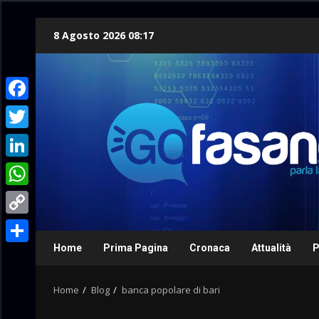
Skip
8 Agosto 2026 08:17
to
content
Facebook
Twitter
LinkedIn
WhatsApp
Copy
Link
Home
Prima Pagina
Cronaca
Attualità
P
Condividi
Home
Blog
banca popolare di bari