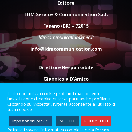
Editore
Savelletri in festa, domani sera
grande spettacolo con Uccio De
LDM Service & Communication S.r.l.
Santis
8 Agosto 2026 07:30
4
Fasano (BR) – 72015
ldmcommunication@pec.it
Politiche Giovanili e Mobilità
Sostenibile: premiati gli studenti
info@ldmcommunication.com
universitari del bando “La strada
giusta”
5
8 Agosto 2026 07:15
Direttore Responsabile
Giannicola D’Amico
Il sito non utilizza cookie profilanti ma consente
Termini e Condizioni
Privacy Policy
l'installazione di cookie di terze parti anche profilanti.
Informazioni Legali
Cliccando su “Accetta”, l'utente acconsente all'utilizzo di
tutti i cookie.
Facebook
Instagram
Youtube
Impostazioni cookie
ACCETTO
RIFIUTA TUTTI
Potrete trovare l'informativa completa della Privacy
2023 © Gofasano
|
Powered by
Creativestudio
&
LGC
.