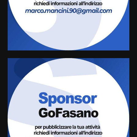
Savelletri in festa, domani sera
grande spettacolo con Uccio De
Santis
8 Agosto 2026 07:30
4
Politiche Giovanili e Mobilità
Sostenibile: premiati gli studenti
universitari del bando “La strada
giusta”
5
8 Agosto 2026 07:15
“I Contestatori: Musica di
Rivoluzione”: nuovo
appuntamento con “Fasano in
Banda”
6
7 Agosto 2026 06:05
US Fasano, Scianaro: “Profonda