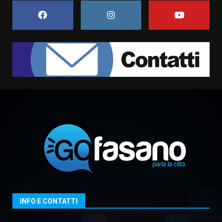
campionato di calcio”
7 Agosto 2026 06:00
7
Grande successo per la “Sagra
del Pesce Spada” a Savelletri
9 Agosto 2026 07:32
1
Serie D, l’Us Fasano non molla e
conferma di voler ricorrere per
ottenere l’iscrizione
8 Agosto 2026 19:55
2
La Banda Città di Fasano apre
ufficialmente la Festa di
Savelletri
8 Agosto 2026 11:00
3
INFO E CONTATTI