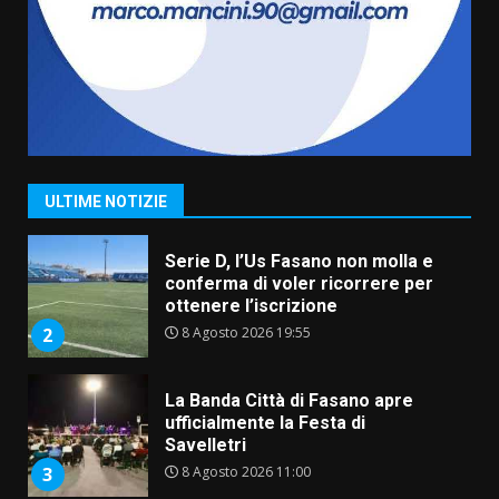
amarezza per esclusione dal
campionato di calcio”
7 Agosto 2026 06:00
7
Grande successo per la “Sagra
del Pesce Spada” a Savelletri
9 Agosto 2026 07:32
1
ULTIME NOTIZIE
Serie D, l’Us Fasano non molla e
conferma di voler ricorrere per
ottenere l’iscrizione
8 Agosto 2026 19:55
2
La Banda Città di Fasano apre
ufficialmente la Festa di
Savelletri
8 Agosto 2026 11:00
3