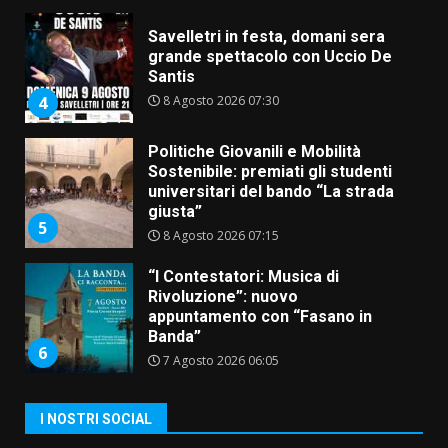
Savelletri in festa, domani sera
grande spettacolo con Uccio De
Santis
8 Agosto 2026 07:30
4
Politiche Giovanili e Mobilità
Sostenibile: premiati gli studenti
universitari del bando “La strada
giusta”
5
8 Agosto 2026 07:15
“I Contestatori: Musica di
Rivoluzione”: nuovo
appuntamento con “Fasano in
Banda”
6
7 Agosto 2026 06:05
US Fasano, Scianaro: “Profonda
I NOSTRI SOCIAL
amarezza per esclusione dal