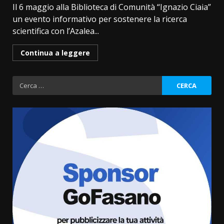
Il 6 maggio alla Biblioteca di Comunità “Ignazio Ciaia”
un evento informativo per sostenere la ricerca
scientifica con l’Azalea...
Continua a leggere
Ricerca
per:
La Banda Città di Fasano apre
ufficialmente la Festa di
Savelletri
8 Agosto 2026 11:00
3