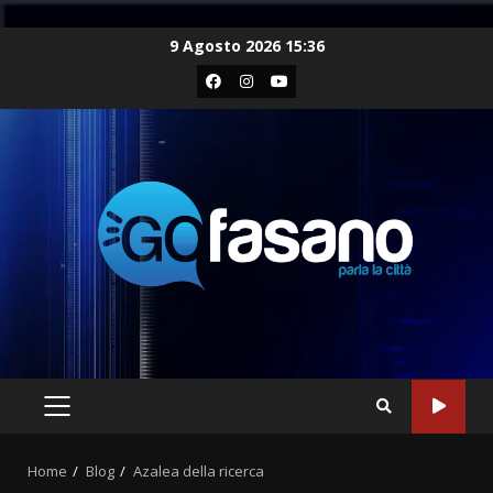
Skip
9 Agosto 2026 15:36
to
Facebook
Instagram
Youtube
content
PRIMARY
MENU
Home
Blog
Azalea della ricerca