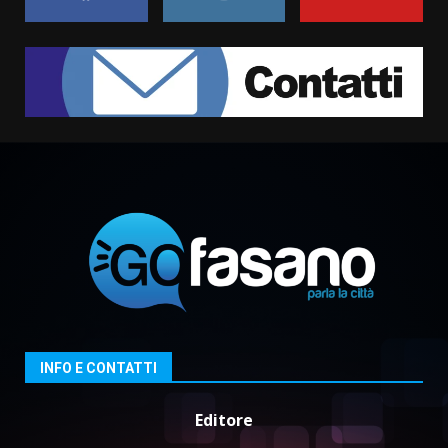
Cura dei beni comuni e
cittadinanza attiva: online
l’avviso per la gestione
condivisa della Villetta di
1
Laureto
6 Agosto 2026 06:20
La magia del Minareto e la prima
assoluta de “L’Albergo
Belvedere. Il rapimento”
6 Agosto 2026 06:15
2
Serie D, l’Us Fasano è escluso
dal campionato
5 Agosto 2026 17:30
3
INFO E CONTATTI
Editore
Truffatori in azione nelle