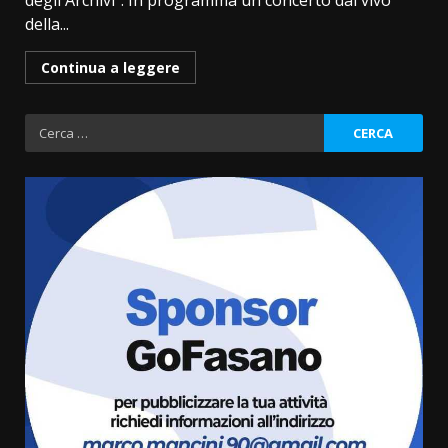
degli Archivi”. In programma un concerto dal vivo
della...
Continua a leggere
Ricerca
per:
Serie D, l’Us Fasano è escluso
dal campionato
5 Agosto 2026 17:30
3