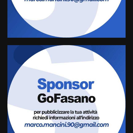
Truffatori in azione nelle
frazioni fasanesi
5 Agosto 2026 11:03
4
Residenti di Savelletri scrivono
al Prefetto: “Noi cittadini di
serie B”
5 Agosto 2026 06:15
5
A Savelletri torna la Sagra del
Pesce Spada: appuntamento a
sabato 8 agosto
5 Agosto 2026 06:10
6
L’abusivismo giornalistico è un
pericolo