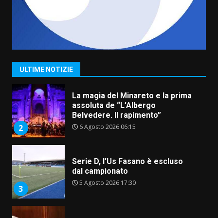
3 Agosto 2026 17:22
7
Cura dei beni comuni e
cittadinanza attiva: online
l’avviso per la gestione
condivisa della Villetta di
1
Laureto
ULTIME NOTIZIE
6 Agosto 2026 06:20
La magia del Minareto e la prima
assoluta de “L’Albergo
Belvedere. Il rapimento”
6 Agosto 2026 06:15
2
Serie D, l’Us Fasano è escluso
dal campionato
5 Agosto 2026 17:30
3