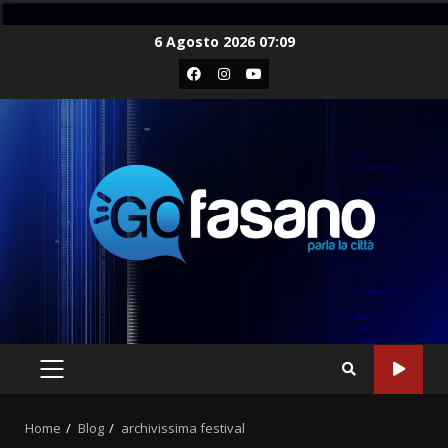
Skip
6 Agosto 2026 07:09
to
Facebook
Instagram
Youtube
content
PRIMARY
MENU
Home
Blog
archivissima festival