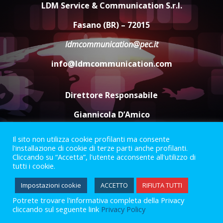
frazioni fasanesi
LDM Service & Communication S.r.l.
5 Agosto 2026 11:03
4
Fasano (BR) – 72015
ldmcommunication@pec.it
Residenti di Savelletri scrivono
al Prefetto: “Noi cittadini di
info@ldmcommunication.com
serie B”
5 Agosto 2026 06:15
5
Direttore Responsabile
Giannicola D’Amico
Il sito non utilizza cookie profilanti ma consente
Termini e Condizioni
Privacy Policy
l'installazione di cookie di terze parti anche profilanti.
Informazioni Legali
Cliccando su “Accetta”, l'utente acconsente all'utilizzo di
tutti i cookie.
Facebook
Instagram
Youtube
Impostazioni cookie
ACCETTO
RIFIUTA TUTTI
Potrete trovare l'informativa completa della Privacy
2023 © Gofasano
|
Powered by
Creativestudio
&
LGC
.
cliccando sul seguente link
Privacy Policy