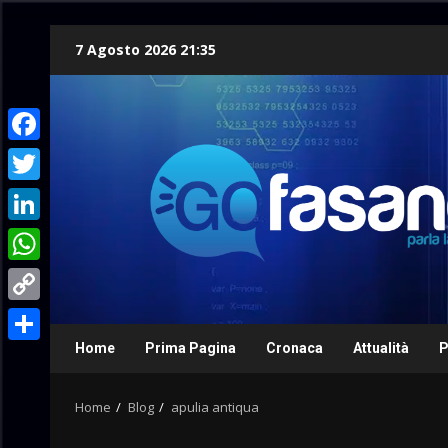
Skip
7 Agosto 2026 21:35
to
content
Facebook
Twitter
LinkedIn
WhatsApp
Copy
Link
Home
Prima Pagina
Cronaca
Attualità
P
Condividi
Home
Blog
apulia antiqua