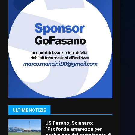
Cura dei beni comuni e
cittadinanza attiva: online
l’avviso per la gestione
condivisa della Villetta di
6
Laureto
6 Agosto 2026 06:20
La magia del Minareto e la
prima assoluta de “L’Albergo
Belvedere. Il rapimento”
6 Agosto 2026 06:15
7
“I Contestatori: Musica di
Rivoluzione”: nuovo
appuntamento con “Fasano in
Banda”
1
ULTIME NOTIZIE
7 Agosto 2026 06:05
US Fasano, Scianaro:
“Profonda amarezza per