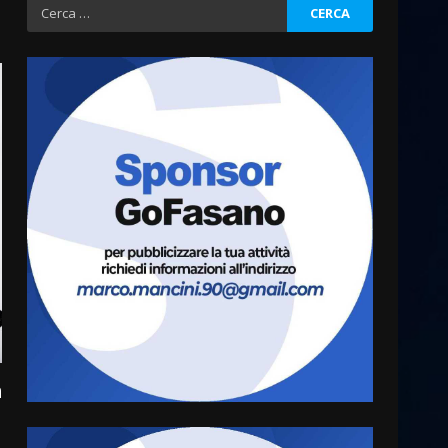
Ricerca
per:
Fasanese ferito a colpi di
arma da fuoco
6 Agosto 2026 18:13
3
Carta d’identità: continua il
piano di aperture
straordinarie del Comune di
Fasano
4
6 Agosto 2026 14:16
Grazia Neglia, coordinatrice
cittadina di Fratelli d’Italia,
n
pronta a tornare in Consiglio
comunale
5
6 Agosto 2026 08:00