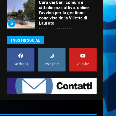
Cura dei beni comuni e
cittadinanza attiva: online
l’avviso per la gestione
condivisa della Villetta di
6
Laureto
6 Agosto 2026 06:20
La magia del Minareto e la
I NOSTRI SOCIAL
prima assoluta de “L’Albergo
Belvedere. Il rapimento”
6 Agosto 2026 06:15
7
Facebook
Instagram
Youtube
“I Contestatori: Musica di
Rivoluzione”: nuovo
appuntamento con “Fasano in
Banda”
1
7 Agosto 2026 06:05
US Fasano, Scianaro:
“Profonda amarezza per
esclusione dal campionato di
calcio”