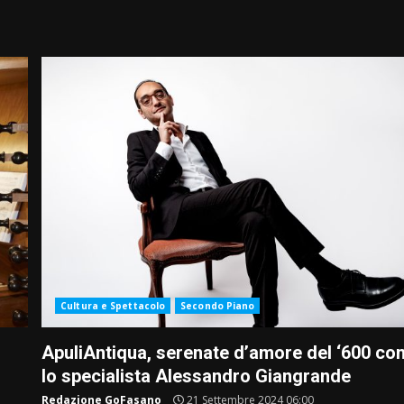
Cultura e Spettacolo
Secondo Piano
ApuliAntiqua, serenate d’amore del ‘600 co
lo specialista Alessandro Giangrande
Redazione GoFasano
21 Settembre 2024 06:00