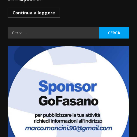
Continua a leggere
Ricerca
per:
Savelletri in festa, domani sera
grande spettacolo con Uccio De
Santis
8 Agosto 2026 07:30
3
Politiche Giovanili e Mobilità