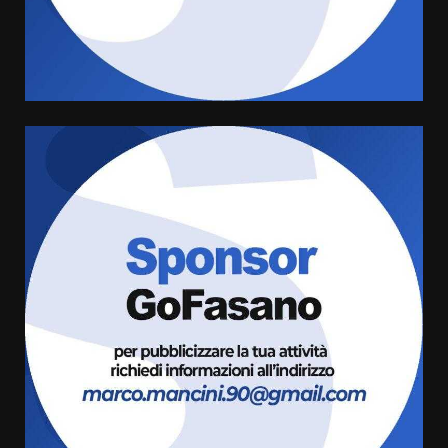
Sostenibile: premiati gli studenti
universitari del bando “La strada
giusta”
4
8 Agosto 2026 07:15
“I Contestatori: Musica di
Rivoluzione”: nuovo
appuntamento con “Fasano in
Banda”
5
7 Agosto 2026 06:05
US Fasano, Scianaro: “Profonda
amarezza per esclusione dal
campionato di calcio”
7 Agosto 2026 06:00
6
Fasanese ferito a colpi di arma
da fuoco
6 Agosto 2026 18:13
7