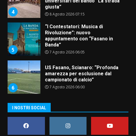
universitari del bando “La strada
giusta”
4
8 Agosto 2026 07:15
“I Contestatori: Musica di
Rivoluzione”: nuovo
appuntamento con “Fasano in
Banda”
5
7 Agosto 2026 06:05
US Fasano, Scianaro: “Profonda
amarezza per esclusione dal
campionato di calcio”
7 Agosto 2026 06:00
6
I NOSTRI SOCIAL
Fasanese ferito a colpi di arma
da fuoco
6 Agosto 2026 18:13
7