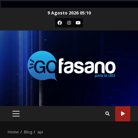
Skip
9 Agosto 2026 05:10
to
Facebook
Instagram
Youtube
content
PRIMARY
MENU
Home
Blog
api