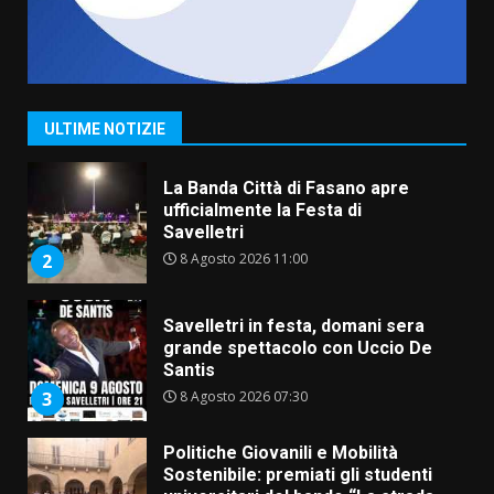
Serie D, l’Us Fasano non molla e
conferma di voler ricorrere per
ottenere l’iscrizione
8 Agosto 2026 19:55
1
ULTIME NOTIZIE
La Banda Città di Fasano apre
ufficialmente la Festa di
Savelletri
8 Agosto 2026 11:00
2
Savelletri in festa, domani sera
grande spettacolo con Uccio De
Santis
8 Agosto 2026 07:30
3
Politiche Giovanili e Mobilità
Sostenibile: premiati gli studenti