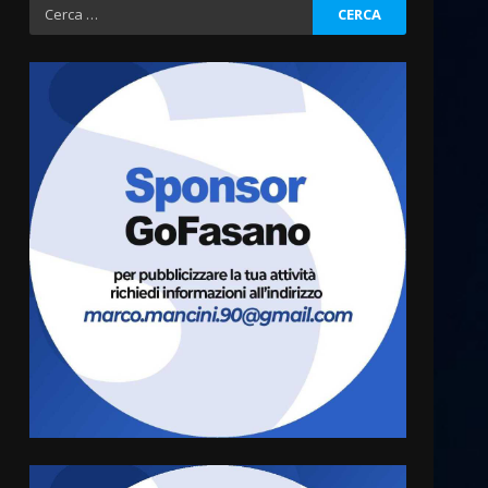
Ricerca
per:
Fasanese ferito a colpi di
arma da fuoco
6 Agosto 2026 18:13
3
Carta d’identità: continua il
piano di aperture
straordinarie del Comune di
Fasano
4
6 Agosto 2026 14:16
Grazia Neglia, coordinatrice
cittadina di Fratelli d’Italia,
pronta a tornare in Consiglio
comunale
5
6 Agosto 2026 08:00