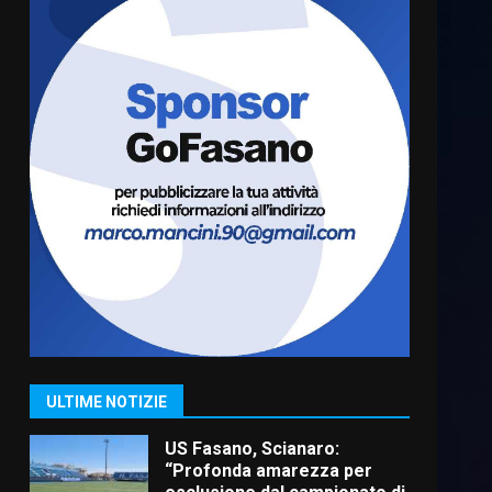
Cura dei beni comuni e
cittadinanza attiva: online
l’avviso per la gestione
condivisa della Villetta di
6
Laureto
6 Agosto 2026 06:20
La magia del Minareto e la
prima assoluta de “L’Albergo
Belvedere. Il rapimento”
6 Agosto 2026 06:15
7
“I Contestatori: Musica di
Rivoluzione”: nuovo
appuntamento con “Fasano in
Banda”
1
ULTIME NOTIZIE
7 Agosto 2026 06:05
US Fasano, Scianaro:
“Profonda amarezza per