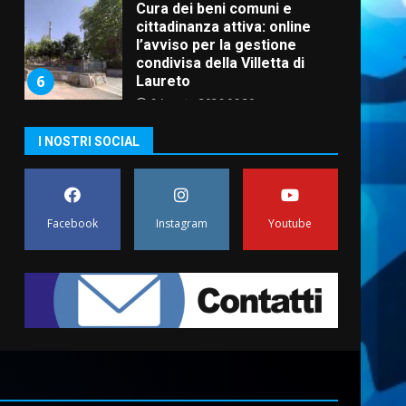
Cura dei beni comuni e
cittadinanza attiva: online
l’avviso per la gestione
condivisa della Villetta di
6
Laureto
6 Agosto 2026 06:20
La magia del Minareto e la
I NOSTRI SOCIAL
prima assoluta de “L’Albergo
Belvedere. Il rapimento”
6 Agosto 2026 06:15
7
Facebook
Instagram
Youtube
“I Contestatori: Musica di
Rivoluzione”: nuovo
appuntamento con “Fasano in
Banda”
1
7 Agosto 2026 06:05
US Fasano, Scianaro:
“Profonda amarezza per
esclusione dal campionato di
calcio”