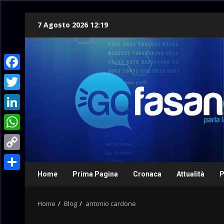
Skip
7 Agosto 2026 12:19
to
content
Facebook
Twitter
LinkedIn
WhatsApp
Copy
Link
Home
Prima Pagina
Cronaca
Attualità
P
Condividi
Home
Blog
antonio cardone