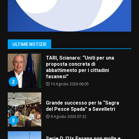
7
8 Agosto 2026 07:15
Savelletri in festa, pienone sul
porto per Uccio De Santis: la
voce di Antonella Losavio
incanta la piazza
1
ULTIME NOTIZIE
10 Agosto 2026 10:48
TARI, Scianaro: “Uniti per una
proposta concreta di
abbattimento per i cittadini
fasanesi”
2
10 Agosto 2026 06:05
Grande successo per la “Sagra
del Pesce Spada” a Savelletri
9 Agosto 2026 07:32
3
Serie D, l’Us Fasano non molla e