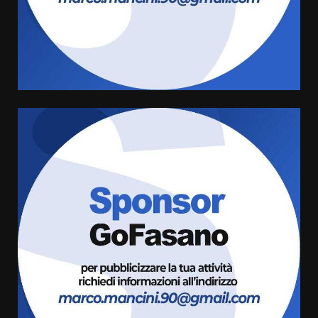
Serie D, l’Us Fasano non molla e
conferma di voler ricorrere per
ottenere l’iscrizione
8 Agosto 2026 19:55
4
La Banda Città di Fasano apre
ufficialmente la Festa di
Savelletri
8 Agosto 2026 11:00
5
Savelletri in festa, domani sera
grande spettacolo con Uccio De
Santis
8 Agosto 2026 07:30
6
Politiche Giovanili e Mobilità
Sostenibile: premiati gli studenti
universitari del bando “La strada
giusta”