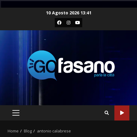
Skip
10 Agosto 2026 13:41
to
Facebook
Instagram
Youtube
content
PRIMARY
MENU
Home
Blog
antonio calabrese