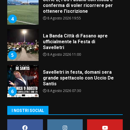
conferma di voler ricorrere per
ottenere l’iscrizione
8 Agosto 2026 19:55
4
La Banda Città di Fasano apre
ufficialmente la Festa di
Savelletri
8 Agosto 2026 11:00
5
Savelletri in festa, domani sera
grande spettacolo con Uccio De
Santis
8 Agosto 2026 07:30
6
Politiche Giovanili e Mobilità
I NOSTRI SOCIAL
Sostenibile: premiati gli studenti
universitari del bando “La strada
giusta”
7
8 Agosto 2026 07:15