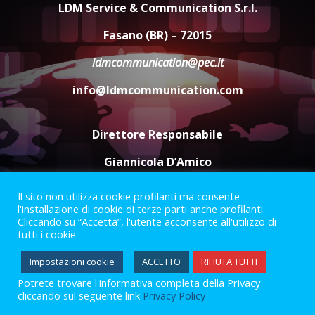
LDM Service & Communication S.r.l.
ottenere l’iscrizione
8 Agosto 2026 19:55
4
Fasano (BR) – 72015
ldmcommunication@pec.it
La Banda Città di Fasano apre
ufficialmente la Festa di
info@ldmcommunication.com
Savelletri
8 Agosto 2026 11:00
5
Direttore Responsabile
Giannicola D’Amico
Il sito non utilizza cookie profilanti ma consente
Termini e Condizioni
Privacy Policy
l'installazione di cookie di terze parti anche profilanti.
Informazioni Legali
Cliccando su “Accetta”, l'utente acconsente all'utilizzo di
tutti i cookie.
Facebook
Instagram
Youtube
Impostazioni cookie
ACCETTO
RIFIUTA TUTTI
Potrete trovare l'informativa completa della Privacy
2023 © Gofasano
|
Powered by
Creativestudio
&
LGC
.
cliccando sul seguente link
Privacy Policy