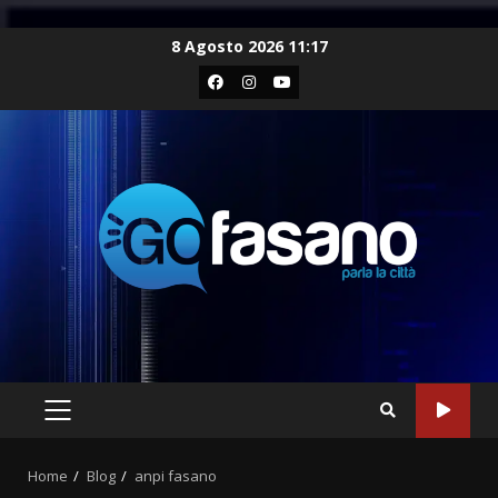
Skip
8 Agosto 2026 11:17
to
Facebook
Instagram
Youtube
content
PRIMARY
MENU
Home
Blog
anpi fasano