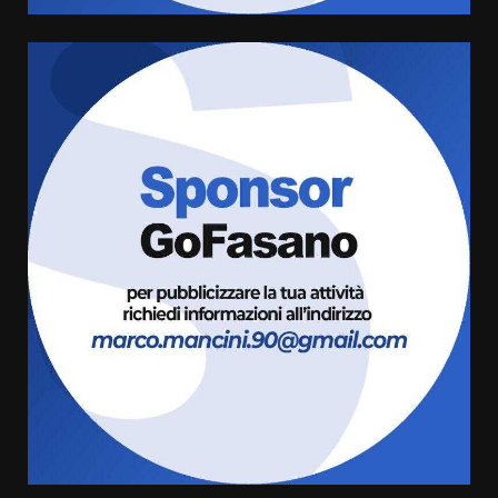
Fasanese ferito a colpi di arma
da fuoco
6 Agosto 2026 18:13
6
Carta d’identità: continua il piano
di aperture straordinarie del
Comune di Fasano
6 Agosto 2026 14:16
7
La Banda Città di Fasano apre
ufficialmente la Festa di
Savelletri
8 Agosto 2026 11:00
1
Savelletri in festa, domani sera
grande spettacolo con Uccio De