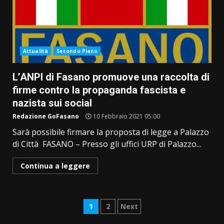
Attualità
Secondo Piano
L’ANPI di Fasano promuove una raccolta di
firme contro la propaganda fascista e
nazista sui social
Redazione GoFasano
10 Febbraio 2021 05:00
Sarà possibile firmare la proposta di legge a Palazzo
di Città FASANO – Presso gli uffici URP di Palazzo...
Continua a leggere
Paginazione
1
2
Next