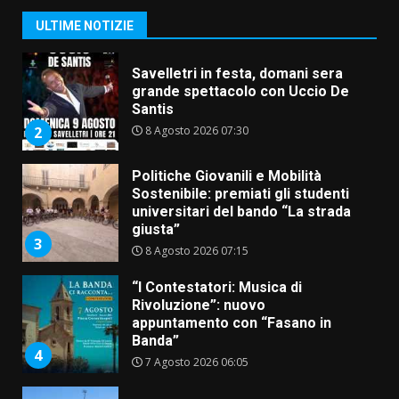
Santis
ULTIME NOTIZIE
8 Agosto 2026 07:30
2
Politiche Giovanili e Mobilità
Sostenibile: premiati gli studenti
universitari del bando “La strada
giusta”
3
8 Agosto 2026 07:15
“I Contestatori: Musica di
Rivoluzione”: nuovo
appuntamento con “Fasano in
Banda”
4
7 Agosto 2026 06:05
US Fasano, Scianaro: “Profonda
amarezza per esclusione dal
campionato di calcio”
7 Agosto 2026 06:00
5