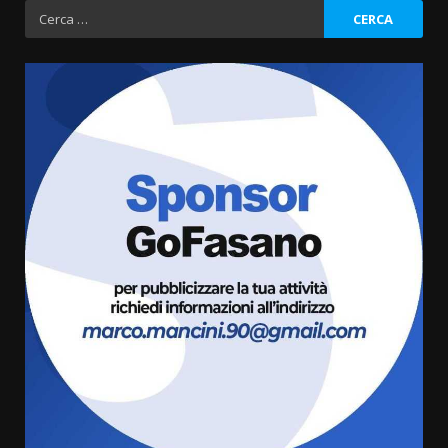
degli
Ricerca
per:
articoli
Politiche Giovanili e Mobilità
Sostenibile: premiati gli studenti
universitari del bando “La strada
giusta”
3
8 Agosto 2026 07:15
“I Contestatori: Musica di
Rivoluzione”: nuovo
appuntamento con “Fasano in
Banda”
4
7 Agosto 2026 06:05
US Fasano, Scianaro: “Profonda
amarezza per esclusione dal
campionato di calcio”
7 Agosto 2026 06:00
5