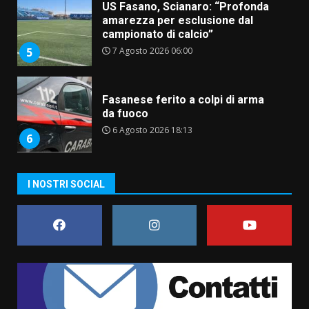
Fasanese ferito a colpi di arma
da fuoco
6 Agosto 2026 18:13
6
Carta d’identità: continua il piano
di aperture straordinarie del
Comune di Fasano
6 Agosto 2026 14:16
7
La Banda Città di Fasano apre
I NOSTRI SOCIAL
ufficialmente la Festa di
Savelletri
8 Agosto 2026 11:00
1
Savelletri in festa, domani sera
grande spettacolo con Uccio De
Santis