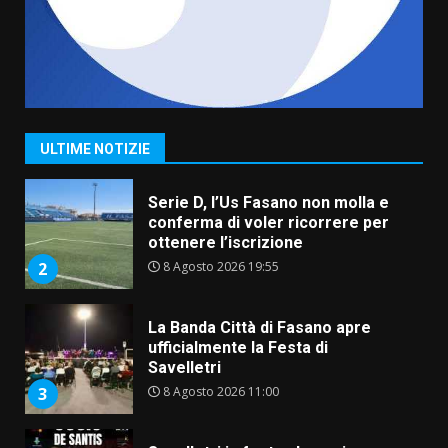
7 Agosto 2026 06:00
7
Grande successo per la “Sagra
del Pesce Spada” a Savelletri
9 Agosto 2026 07:32
1
ULTIME NOTIZIE
Serie D, l’Us Fasano non molla e
conferma di voler ricorrere per
ottenere l’iscrizione
8 Agosto 2026 19:55
2
La Banda Città di Fasano apre
ufficialmente la Festa di
Savelletri
8 Agosto 2026 11:00
3