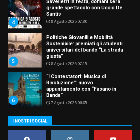
Savelletri in festa, domani sera
grande spettacolo con Uccio De
Santis
8 Agosto 2026 07:30
4
Politiche Giovanili e Mobilità
Sostenibile: premiati gli studenti
universitari del bando “La strada
giusta”
5
8 Agosto 2026 07:15
“I Contestatori: Musica di
Rivoluzione”: nuovo
appuntamento con “Fasano in
Banda”
6
7 Agosto 2026 06:05
US Fasano, Scianaro: “Profonda
I NOSTRI SOCIAL
amarezza per esclusione dal
campionato di calcio”
7 Agosto 2026 06:00
7