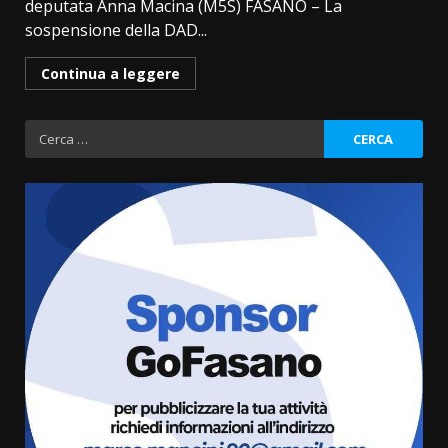
deputata Anna Macina (M5S) FASANO – La
sospensione della DAD...
Continua a leggere
Ricerca
per:
La Banda Città di Fasano apre
ufficialmente la Festa di
Savelletri
8 Agosto 2026 11:00
3