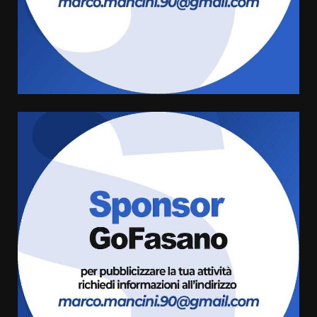
Savelletri in festa, domani sera
grande spettacolo con Uccio De
Santis
8 Agosto 2026 07:30
4
Politiche Giovanili e Mobilità
Sostenibile: premiati gli studenti
universitari del bando “La strada
giusta”
5
8 Agosto 2026 07:15
“I Contestatori: Musica di
Rivoluzione”: nuovo
appuntamento con “Fasano in
Banda”
6
7 Agosto 2026 06:05
US Fasano, Scianaro: “Profonda
amarezza per esclusione dal
campionato di calcio”