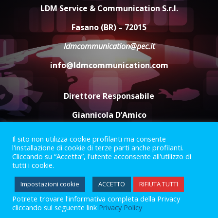
grande spettacolo con Uccio De
LDM Service & Communication S.r.l.
Santis
8 Agosto 2026 07:30
4
Fasano (BR) – 72015
ldmcommunication@pec.it
Politiche Giovanili e Mobilità
Sostenibile: premiati gli studenti
info@ldmcommunication.com
universitari del bando “La strada
giusta”
5
8 Agosto 2026 07:15
Direttore Responsabile
Giannicola D’Amico
Il sito non utilizza cookie profilanti ma consente
Termini e Condizioni
Privacy Policy
l'installazione di cookie di terze parti anche profilanti.
Informazioni Legali
Cliccando su “Accetta”, l'utente acconsente all'utilizzo di
tutti i cookie.
Facebook
Instagram
Youtube
Impostazioni cookie
ACCETTO
RIFIUTA TUTTI
Potrete trovare l'informativa completa della Privacy
2023 © Gofasano
|
Powered by
Creativestudio
&
LGC
.
cliccando sul seguente link
Privacy Policy