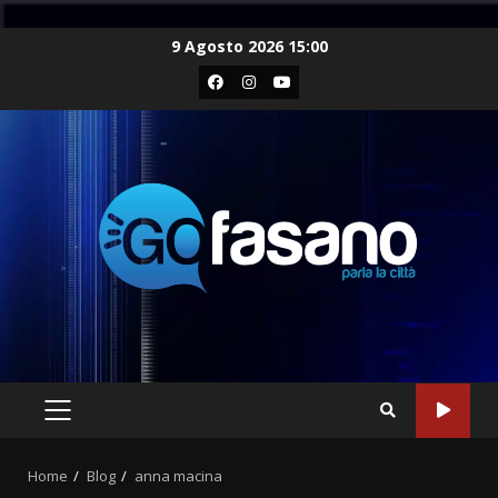
Skip
9 Agosto 2026 15:00
to
Facebook
Instagram
Youtube
content
PRIMARY
MENU
Home
Blog
anna macina