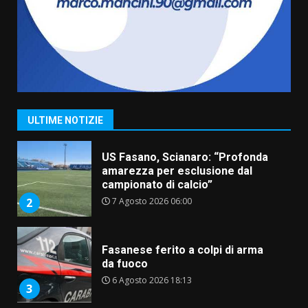
Belvedere. Il rapimento”
6 Agosto 2026 06:15
7
“I Contestatori: Musica di
Rivoluzione”: nuovo
appuntamento con “Fasano in
Banda”
1
ULTIME NOTIZIE
7 Agosto 2026 06:05
US Fasano, Scianaro: “Profonda
amarezza per esclusione dal
campionato di calcio”
7 Agosto 2026 06:00
2
Fasanese ferito a colpi di arma
da fuoco
6 Agosto 2026 18:13
3