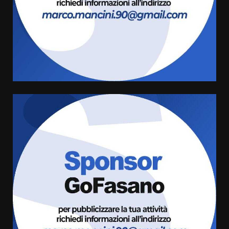
Carta d’identità: continua il piano
di aperture straordinarie del
Comune di Fasano
6 Agosto 2026 14:16
4
Grazia Neglia, coordinatrice
cittadina di Fratelli d’Italia,
pronta a tornare in Consiglio
comunale
5
6 Agosto 2026 08:00
Cura dei beni comuni e
cittadinanza attiva: online
l’avviso per la gestione
condivisa della Villetta di
6
Laureto
6 Agosto 2026 06:20
La magia del Minareto e la prima
assoluta de “L’Albergo