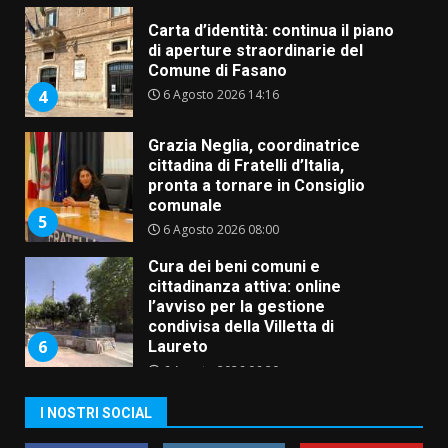
Carta d’identità: continua il piano
di aperture straordinarie del
Comune di Fasano
6 Agosto 2026 14:16
4
Grazia Neglia, coordinatrice
cittadina di Fratelli d’Italia,
pronta a tornare in Consiglio
comunale
5
6 Agosto 2026 08:00
Cura dei beni comuni e
cittadinanza attiva: online
l’avviso per la gestione
condivisa della Villetta di
6
Laureto
6 Agosto 2026 06:20
La magia del Minareto e la prima
I NOSTRI SOCIAL
assoluta de “L’Albergo
Belvedere. Il rapimento”