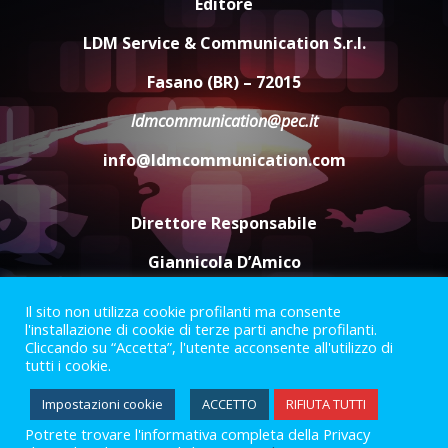
Editore
Carta d’identità: continua il piano
di aperture straordinarie del
LDM Service & Communication S.r.l.
Comune di Fasano
6 Agosto 2026 14:16
4
Fasano (BR) – 72015
ldmcommunication@pec.it
Grazia Neglia, coordinatrice
cittadina di Fratelli d’Italia,
info@ldmcommunication.com
pronta a tornare in Consiglio
comunale
5
6 Agosto 2026 08:00
Direttore Responsabile
Giannicola D’Amico
Il sito non utilizza cookie profilanti ma consente
Termini e Condizioni
Privacy Policy
l'installazione di cookie di terze parti anche profilanti.
Informazioni Legali
Cliccando su “Accetta”, l'utente acconsente all'utilizzo di
tutti i cookie.
Facebook
Instagram
Youtube
Impostazioni cookie
ACCETTO
RIFIUTA TUTTI
Potrete trovare l'informativa completa della Privacy
2023 © Gofasano
|
Powered by
Creativestudio
&
LGC
.