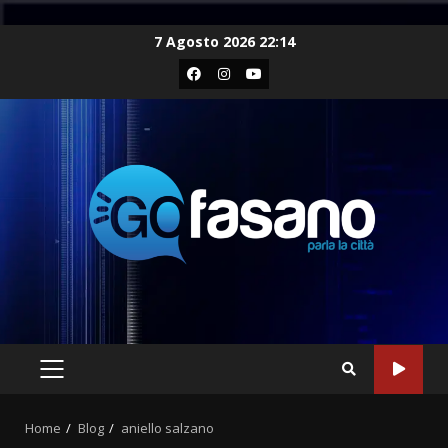
Skip
7 Agosto 2026 22:14
to
Facebook
Instagram
Youtube
content
PRIMARY
MENU
Home
Blog
aniello salzano