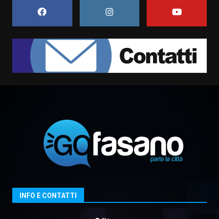
6 Agosto 2026 06:15
7
“I Contestatori: Musica di
Rivoluzione”: nuovo
appuntamento con “Fasano in
Banda”
1
7 Agosto 2026 06:05
US Fasano, Scianaro: “Profonda
amarezza per esclusione dal
campionato di calcio”
7 Agosto 2026 06:00
2
Fasanese ferito a colpi di arma
da fuoco
6 Agosto 2026 18:13
3
INFO E CONTATTI