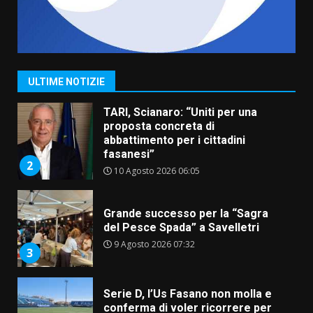
Savelletri in festa, pienone sul
porto per Uccio De Santis: la
voce di Antonella Losavio
incanta la piazza
1
ULTIME NOTIZIE
10 Agosto 2026 10:48
TARI, Scianaro: “Uniti per una
proposta concreta di
abbattimento per i cittadini
fasanesi”
2
10 Agosto 2026 06:05
Grande successo per la “Sagra
del Pesce Spada” a Savelletri
9 Agosto 2026 07:32
3
Serie D, l’Us Fasano non molla e
conferma di voler ricorrere per