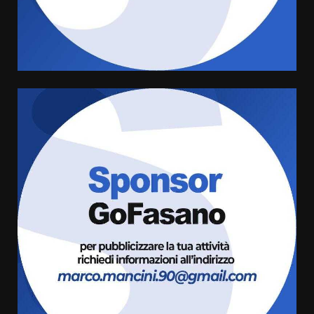
conferma di voler ricorrere per
ottenere l’iscrizione
8 Agosto 2026 19:55
4
La Banda Città di Fasano apre
ufficialmente la Festa di
Savelletri
8 Agosto 2026 11:00
5
Savelletri in festa, domani sera
grande spettacolo con Uccio De
Santis
8 Agosto 2026 07:30
6
Politiche Giovanili e Mobilità
Sostenibile: premiati gli studenti
universitari del bando “La strada
giusta”
7
8 Agosto 2026 07:15