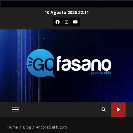
Skip
10 Agosto 2026 22:11
to
Facebook
Instagram
Youtube
content
PRIMARY
MENU
Home
Blog
Ancorati al futuro