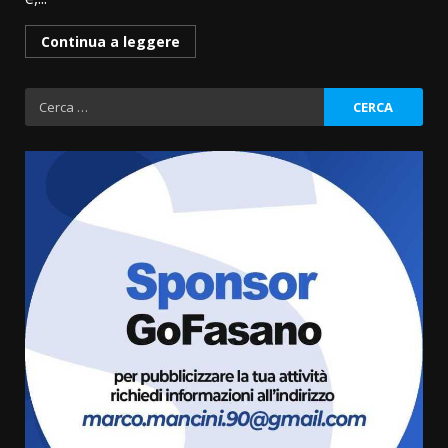
Continua a leggere
Ricerca
per:
Grande successo per la “Sagra
del Pesce Spada” a Savelletri
9 Agosto 2026 07:32
3
Serie D, l’Us Fasano non molla e