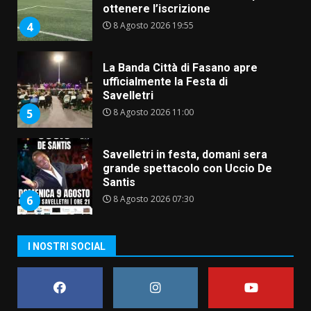
ottenere l’iscrizione
8 Agosto 2026 19:55
4
La Banda Città di Fasano apre
ufficialmente la Festa di
Savelletri
8 Agosto 2026 11:00
5
Savelletri in festa, domani sera
grande spettacolo con Uccio De
Santis
8 Agosto 2026 07:30
6
Politiche Giovanili e Mobilità
I NOSTRI SOCIAL
Sostenibile: premiati gli studenti
universitari del bando “La strada
giusta”
7
8 Agosto 2026 07:15