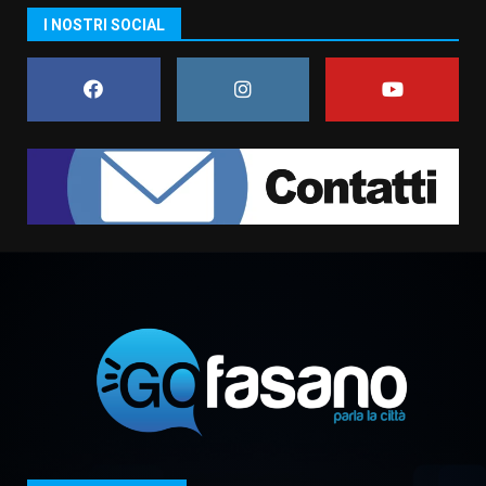
I NOSTRI SOCIAL
Truffatori in azione nelle
frazioni fasanesi
5 Agosto 2026 11:03
7
Fasanese ferito a colpi di arma
da fuoco
6 Agosto 2026 18:13
1
Carta d’identità: continua il piano
di aperture straordinarie del
Comune di Fasano
6 Agosto 2026 14:16
2
Grazia Neglia, coordinatrice
cittadina di Fratelli d’Italia,
pronta a tornare in Consiglio
comunale