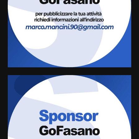
pronta a tornare in Consiglio
comunale
3
6 Agosto 2026 08:00
Cura dei beni comuni e
cittadinanza attiva: online
l’avviso per la gestione
condivisa della Villetta di
4
Laureto
6 Agosto 2026 06:20
La magia del Minareto e la prima
assoluta de “L’Albergo
Belvedere. Il rapimento”
6 Agosto 2026 06:15
5
Serie D, l’Us Fasano è escluso
dal campionato
5 Agosto 2026 17:30
6