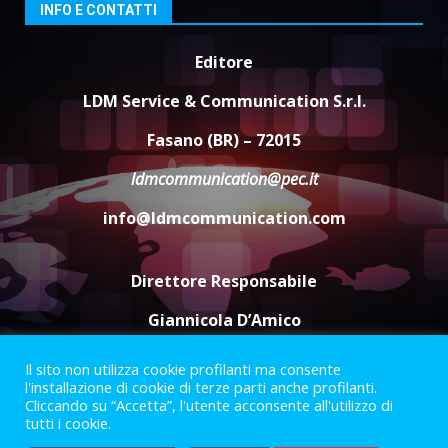
3
INFO E CONTATTI
6 Agosto 2026 08:00
Cura dei beni comuni e
Editore
cittadinanza attiva: online
l’avviso per la gestione
LDM Service & Communication S.r.l.
condivisa della Villetta di
4
Laureto
Fasano (BR) – 72015
6 Agosto 2026 06:20
ldmcommunication@pec.it
La magia del Minareto e la prima
assoluta de “L’Albergo
info@ldmcommunication.com
Belvedere. Il rapimento”
6 Agosto 2026 06:15
5
Direttore Responsabile
Giannicola D’Amico
Il sito non utilizza cookie profilanti ma consente
Termini e Condizioni
Privacy Policy
l'installazione di cookie di terze parti anche profilanti.
Informazioni Legali
Cliccando su “Accetta”, l'utente acconsente all'utilizzo di
tutti i cookie.
Facebook
Instagram
Youtube