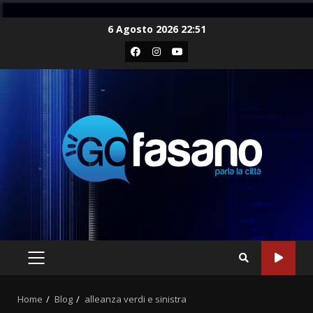
Skip
6 Agosto 2026 22:51
to
Facebook
Instagram
Youtube
content
PRIMARY
MENU
Home
Blog
alleanza verdi e sinistra