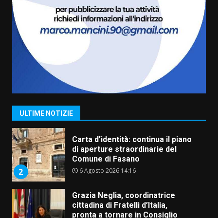
Truffatori in azione nelle
frazioni fasanesi
5 Agosto 2026 11:03
7
Fasanese ferito a colpi di arma
da fuoco
6 Agosto 2026 18:13
1
ULTIME NOTIZIE
Carta d’identità: continua il piano
di aperture straordinarie del
Comune di Fasano
6 Agosto 2026 14:16
2
Grazia Neglia, coordinatrice
cittadina di Fratelli d’Italia,
pronta a tornare in Consiglio