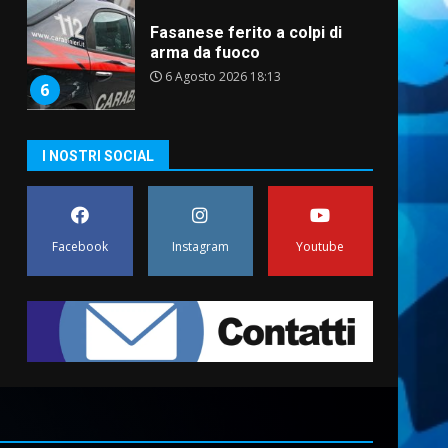
Fasanese ferito a colpi di
arma da fuoco
6 Agosto 2026 18:13
6
Carta d’identità: continua il
I NOSTRI SOCIAL
piano di aperture
straordinarie del Comune di
Fasano
7
6 Agosto 2026 14:16
Facebook
Instagram
Youtube
La Banda Città di Fasano apre
ufficialmente la Festa di
Savelletri
8 Agosto 2026 11:00
1
Savelletri in festa, domani
sera grande spettacolo con
Uccio De Santis