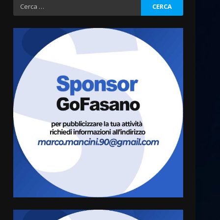
Ricerca
per:
Politiche Giovanili e Mobilità
Sostenibile: premiati gli
studenti universitari del
bando “La strada giusta”
3
8 Agosto 2026 07:15
“I Contestatori: Musica di
Rivoluzione”: nuovo
appuntamento con “Fasano in
Banda”
4
7 Agosto 2026 06:05
US Fasano, Scianaro:
“Profonda amarezza per
esclusione dal campionato di
calcio”
5
7 Agosto 2026 06:00