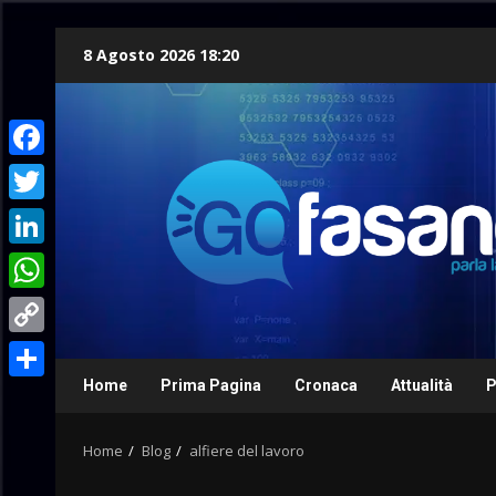
Skip
8 Agosto 2026 18:20
to
content
Facebook
Twitter
LinkedIn
WhatsApp
Copy
Link
Home
Prima Pagina
Cronaca
Attualità
P
Condividi
Home
Blog
alfiere del lavoro