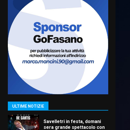
Fasanese ferito a colpi di
arma da fuoco
6 Agosto 2026 18:13
6
Carta d’identità: continua il
piano di aperture
straordinarie del Comune di
Fasano
7
6 Agosto 2026 14:16
La Banda Città di Fasano apre
ufficialmente la Festa di
Savelletri
8 Agosto 2026 11:00
1
ULTIME NOTIZIE
Savelletri in festa, domani
sera grande spettacolo con