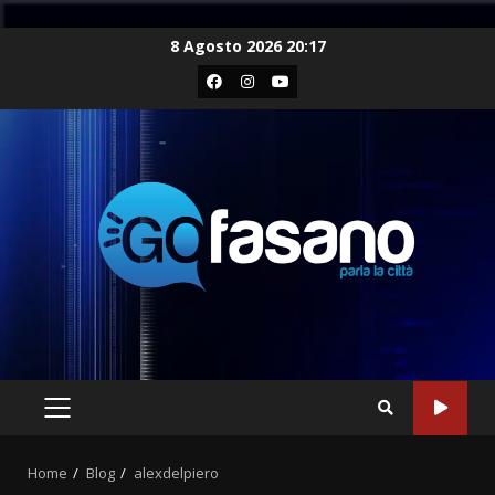
Skip
8 Agosto 2026 20:17
to
Facebook
Instagram
Youtube
content
PRIMARY
MENU
Home
Blog
alexdelpiero