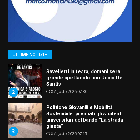
Comune di Fasano
6 Agosto 2026 14:16
7
La Banda Città di Fasano apre
ufficialmente la Festa di
Savelletri
8 Agosto 2026 11:00
1
ULTIME NOTIZIE
Savelletri in festa, domani sera
grande spettacolo con Uccio De
Santis
8 Agosto 2026 07:30
2
Politiche Giovanili e Mobilità
Sostenibile: premiati gli studenti
universitari del bando “La strada
giusta”
3
8 Agosto 2026 07:15