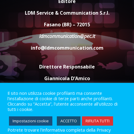
Editore
Rivoluzione”: nuovo
appuntamento con “Fasano in
LDM Service & Communication S.r.l.
Banda”
4
Fasano (BR) – 72015
7 Agosto 2026 06:05
ldmcommunication@pec.it
US Fasano, Scianaro: “Profonda
amarezza per esclusione dal
info@ldmcommunication.com
campionato di calcio”
7 Agosto 2026 06:00
5
Direttore Responsabile
Giannicola D’Amico
Il sito non utilizza cookie profilanti ma consente
Termini e Condizioni
Privacy Policy
l'installazione di cookie di terze parti anche profilanti.
Informazioni Legali
Cliccando su “Accetta”, l'utente acconsente all'utilizzo di
tutti i cookie.
Facebook
Instagram
Youtube
Impostazioni cookie
ACCETTO
RIFIUTA TUTTI
Potrete trovare l'informativa completa della Privacy
2023 © Gofasano
|
Powered by
Creativestudio
&
LGC
.