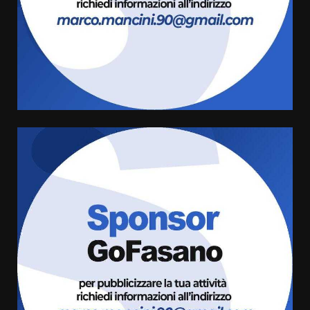
8 Agosto 2026 07:15
“I Contestatori: Musica di
Rivoluzione”: nuovo
appuntamento con “Fasano in
Banda”
4
7 Agosto 2026 06:05
US Fasano, Scianaro: “Profonda
amarezza per esclusione dal
campionato di calcio”
7 Agosto 2026 06:00
5
Fasanese ferito a colpi di arma
da fuoco
6 Agosto 2026 18:13
6
Carta d’identità: continua il piano
di aperture straordinarie del