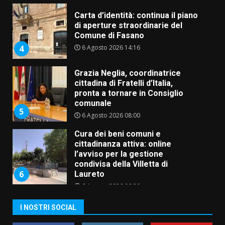
Carta d’identità: continua il piano
di aperture straordinarie del
Comune di Fasano
6 Agosto 2026 14:16
4
Grazia Neglia, coordinatrice
cittadina di Fratelli d’Italia,
pronta a tornare in Consiglio
comunale
5
6 Agosto 2026 08:00
Cura dei beni comuni e
cittadinanza attiva: online
l’avviso per la gestione
condivisa della Villetta di
6
Laureto
6 Agosto 2026 06:20
La magia del Minareto e la prima
I NOSTRI SOCIAL
assoluta de “L’Albergo
Belvedere. Il rapimento”