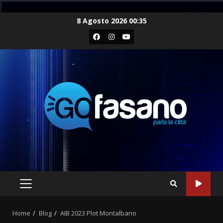
Skip
8 Agosto 2026 00:35
to
Facebook
Instagram
Youtube
content
PRIMARY
MENU
Home
Blog
AIB 2023 Plot Montalbano