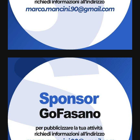
Carta d’identità: continua il piano
di aperture straordinarie del
Comune di Fasano
6 Agosto 2026 14:16
4
Grazia Neglia, coordinatrice
cittadina di Fratelli d’Italia,
pronta a tornare in Consiglio
comunale
5
6 Agosto 2026 08:00
Cura dei beni comuni e
cittadinanza attiva: online
l’avviso per la gestione
condivisa della Villetta di
6
Laureto
6 Agosto 2026 06:20
La magia del Minareto e la prima
assoluta de “L’Albergo