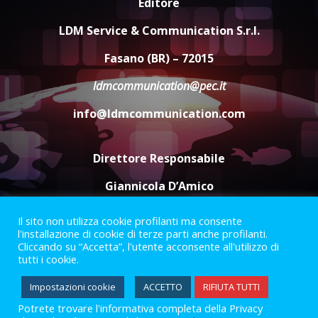
Editore
Carta d’identità: continua il piano
di aperture straordinarie del
LDM Service & Communication S.r.l.
Comune di Fasano
6 Agosto 2026 14:16
4
Fasano (BR) – 72015
ldmcommunication@pec.it
Grazia Neglia, coordinatrice
cittadina di Fratelli d’Italia,
info@ldmcommunication.com
pronta a tornare in Consiglio
comunale
5
6 Agosto 2026 08:00
Direttore Responsabile
Giannicola D’Amico
Il sito non utilizza cookie profilanti ma consente
Termini e Condizioni
Privacy Policy
l'installazione di cookie di terze parti anche profilanti.
Informazioni Legali
Cliccando su “Accetta”, l'utente acconsente all'utilizzo di
tutti i cookie.
Facebook
Instagram
Youtube
Impostazioni cookie
ACCETTO
RIFIUTA TUTTI
Potrete trovare l'informativa completa della Privacy
2023 © Gofasano
|
Powered by
Creativestudio
&
LGC
.