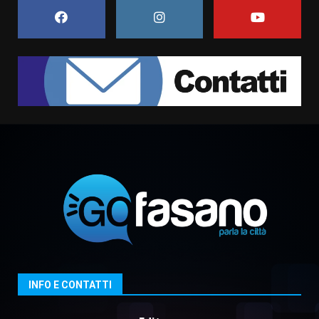
6 Agosto 2026 06:15
7
“I Contestatori: Musica di
Rivoluzione”: nuovo
appuntamento con “Fasano in
Banda”
1
7 Agosto 2026 06:05
US Fasano, Scianaro: “Profonda
amarezza per esclusione dal
campionato di calcio”
7 Agosto 2026 06:00
2
Fasanese ferito a colpi di arma
da fuoco
6 Agosto 2026 18:13
3
INFO E CONTATTI