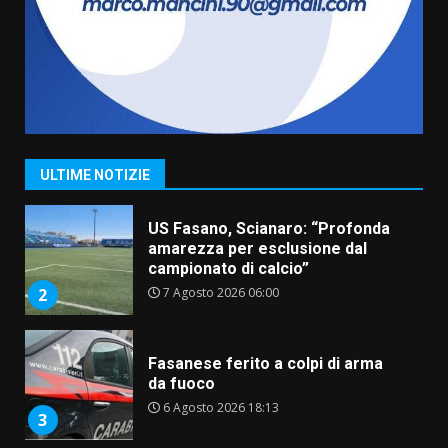
Belvedere. Il rapimento”
6 Agosto 2026 06:15
7
“I Contestatori: Musica di
Rivoluzione”: nuovo
appuntamento con “Fasano in
Banda”
1
ULTIME NOTIZIE
7 Agosto 2026 06:05
US Fasano, Scianaro: “Profonda
amarezza per esclusione dal
campionato di calcio”
7 Agosto 2026 06:00
2
Fasanese ferito a colpi di arma
da fuoco
6 Agosto 2026 18:13
3