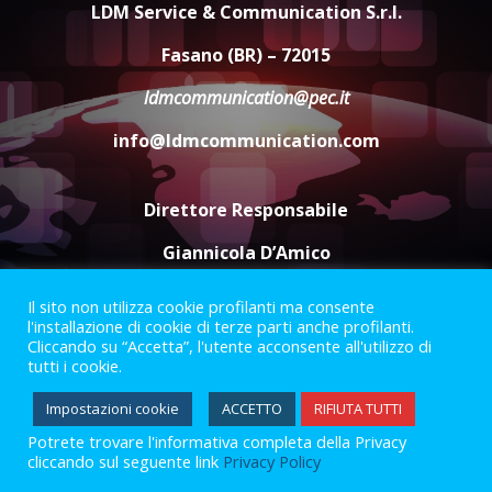
l’avviso per la gestione
LDM Service & Communication S.r.l.
condivisa della Villetta di
4
Laureto
Fasano (BR) – 72015
6 Agosto 2026 06:20
ldmcommunication@pec.it
La magia del Minareto e la prima
assoluta de “L’Albergo
info@ldmcommunication.com
Belvedere. Il rapimento”
6 Agosto 2026 06:15
5
Direttore Responsabile
Giannicola D’Amico
Il sito non utilizza cookie profilanti ma consente
Termini e Condizioni
Privacy Policy
l'installazione di cookie di terze parti anche profilanti.
Informazioni Legali
Cliccando su “Accetta”, l'utente acconsente all'utilizzo di
tutti i cookie.
Facebook
Instagram
Youtube
Impostazioni cookie
ACCETTO
RIFIUTA TUTTI
Potrete trovare l'informativa completa della Privacy
2023 © Gofasano
|
Powered by
Creativestudio
&
LGC
.
cliccando sul seguente link
Privacy Policy