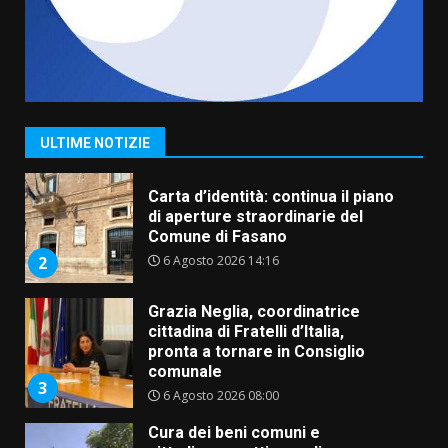
5 Agosto 2026 11:03
7
Fasanese ferito a colpi di arma
da fuoco
6 Agosto 2026 18:13
1
ULTIME NOTIZIE
Carta d’identità: continua il piano
di aperture straordinarie del
Comune di Fasano
6 Agosto 2026 14:16
2
Grazia Neglia, coordinatrice
cittadina di Fratelli d’Italia,
pronta a tornare in Consiglio
comunale
3
6 Agosto 2026 08:00
Cura dei beni comuni e