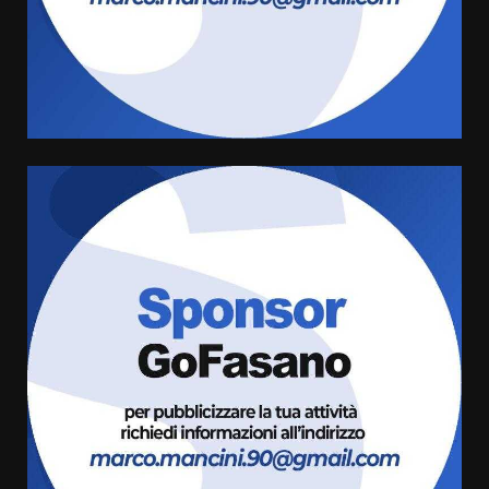
Cura dei beni comuni e
cittadinanza attiva: online
l’avviso per la gestione
condivisa della Villetta di
4
Laureto
6 Agosto 2026 06:20
La magia del Minareto e la prima
assoluta de “L’Albergo
Belvedere. Il rapimento”
6 Agosto 2026 06:15
5
Serie D, l’Us Fasano è escluso
dal campionato
5 Agosto 2026 17:30
6
Truffatori in azione nelle
frazioni fasanesi