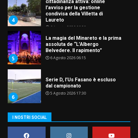
cittadinanza attiva: online
l’avviso per la gestione
condivisa della Villetta di
4
Laureto
6 Agosto 2026 06:20
La magia del Minareto e la prima
assoluta de “L’Albergo
Belvedere. Il rapimento”
6 Agosto 2026 06:15
5
Serie D, l’Us Fasano è escluso
dal campionato
5 Agosto 2026 17:30
6
I NOSTRI SOCIAL
Truffatori in azione nelle
frazioni fasanesi
5 Agosto 2026 11:03
7