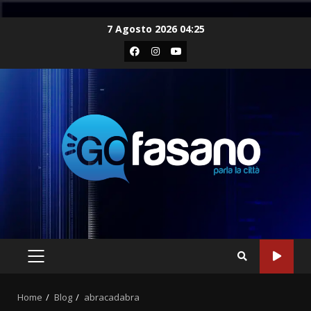
Skip
7 Agosto 2026 04:25
to
Facebook
Instagram
Youtube
content
PRIMARY
MENU
Home
Blog
abracadabra