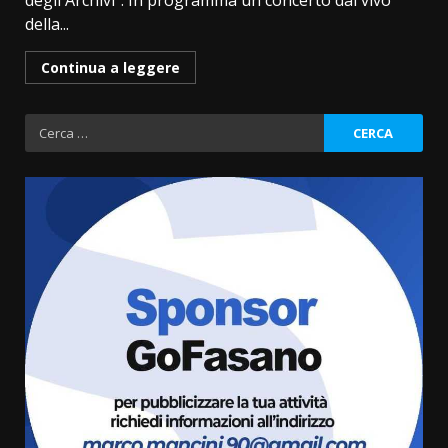
degli Archivi”. In programma un concerto dal vivo
della...
Continua a leggere
Ricerca
per:
Grazia Neglia, coordinatrice
cittadina di Fratelli d’Italia,
pronta a tornare in Consiglio
comunale
3
6 Agosto 2026 08:00