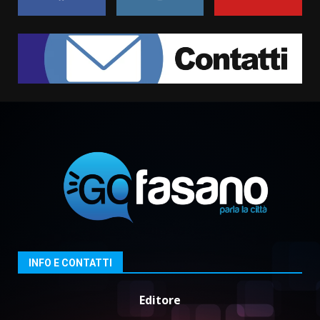
Fasanese ferito a colpi di arma
da fuoco
6 Agosto 2026 18:13
1
Carta d’identità: continua il piano
di aperture straordinarie del
Comune di Fasano
6 Agosto 2026 14:16
2
Grazia Neglia, coordinatrice
cittadina di Fratelli d’Italia,
pronta a tornare in Consiglio
comunale
3
INFO E CONTATTI
6 Agosto 2026 08:00
Cura dei beni comuni e
Editore
cittadinanza attiva: online