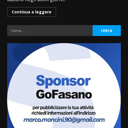
Continua a leggere
Ricerca
per:
La Banda Città di Fasano apre
ufficialmente la Festa di
Savelletri
8 Agosto 2026 11:00
3
Savelletri in festa, domani sera