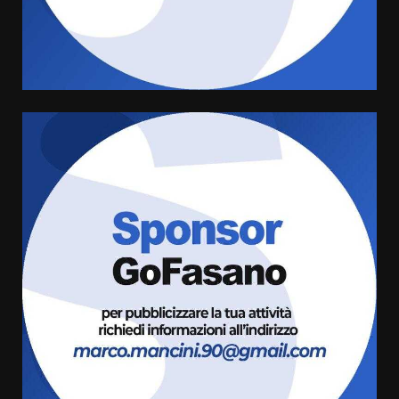
grande spettacolo con Uccio De
Santis
8 Agosto 2026 07:30
4
Politiche Giovanili e Mobilità
Sostenibile: premiati gli studenti
universitari del bando “La strada
giusta”
5
8 Agosto 2026 07:15
“I Contestatori: Musica di
Rivoluzione”: nuovo
appuntamento con “Fasano in
Banda”
6
7 Agosto 2026 06:05
US Fasano, Scianaro: “Profonda
amarezza per esclusione dal
campionato di calcio”
7 Agosto 2026 06:00
7