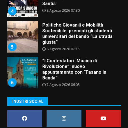
Santis
8 Agosto 2026 07:30
4
Politiche Giovanili e Mobilità
Sostenibile: premiati gli studenti
universitari del bando “La strada
giusta”
5
8 Agosto 2026 07:15
“I Contestatori: Musica di
Rivoluzione”: nuovo
appuntamento con “Fasano in
Banda”
6
7 Agosto 2026 06:05
US Fasano, Scianaro: “Profonda
I NOSTRI SOCIAL
amarezza per esclusione dal
campionato di calcio”
7 Agosto 2026 06:00
7