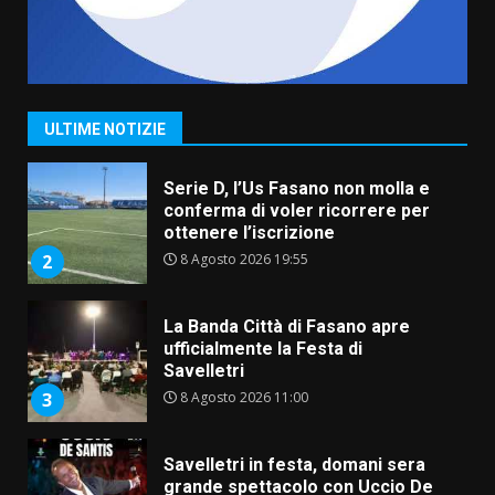
Grande successo per la “Sagra
del Pesce Spada” a Savelletri
9 Agosto 2026 07:32
1
ULTIME NOTIZIE
Serie D, l’Us Fasano non molla e
conferma di voler ricorrere per
ottenere l’iscrizione
8 Agosto 2026 19:55
2
La Banda Città di Fasano apre
ufficialmente la Festa di
Savelletri
8 Agosto 2026 11:00
3
Savelletri in festa, domani sera
grande spettacolo con Uccio De