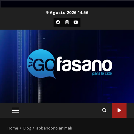
Skip
9 Agosto 2026 14:56
to
Facebook
Instagram
Youtube
content
PRIMARY
MENU
Home
Blog
abbandono animali