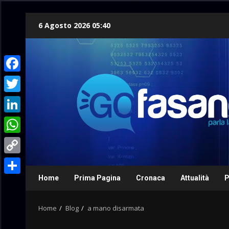
Skip
6 Agosto 2026 05:40
to
content
Facebook
Twitter
LinkedIn
WhatsApp
Copy
Link
Home
Prima Pagina
Cronaca
Attualità
P
Condividi
Home
Blog
a mano disarmata