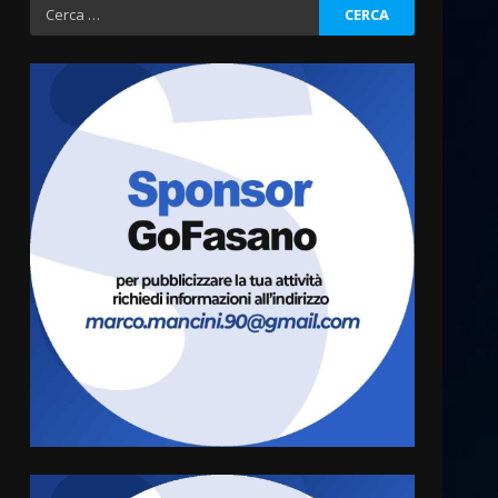
Ricerca
per:
Residenti di Savelletri
scrivono al Prefetto: “Noi
cittadini di serie B”
5 Agosto 2026 06:15
3
A Savelletri torna la Sagra del
Pesce Spada: appuntamento
a sabato 8 agosto
5 Agosto 2026 06:10
4
L’abusivismo giornalistico è
un pericolo
3 Agosto 2026 17:22
5