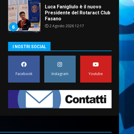
Luca Fanigliulo è il nuovo
Presidente del Rotaract Club
Fasano
2 Agosto 2026 12:17
6
I NOSTRI SOCIAL
Il Premio Internazionale
Fajano torna a Savelletri
2 Agosto 2026 06:05
7
Facebook
Instagram
Youtube
Serie D, l’Us Fasano è
escluso dal campionato
5 Agosto 2026 17:30
1
Truffatori in azione nelle
frazioni fasanesi