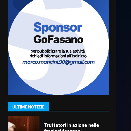
Luca Fanigliulo è il nuovo
Presidente del Rotaract Club
Fasano
2 Agosto 2026 12:17
6
Il Premio Internazionale
Fajano torna a Savelletri
2 Agosto 2026 06:05
7
Serie D, l’Us Fasano è
escluso dal campionato
5 Agosto 2026 17:30
1
ULTIME NOTIZIE
Truffatori in azione nelle