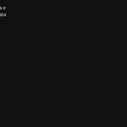
a e
ata