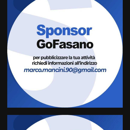
Politiche Giovanili e Mobilità
Sostenibile: premiati gli studenti
universitari del bando “La strada
giusta”
3
8 Agosto 2026 07:15
“I Contestatori: Musica di
Rivoluzione”: nuovo
appuntamento con “Fasano in
Banda”
4
7 Agosto 2026 06:05
US Fasano, Scianaro: “Profonda
amarezza per esclusione dal
campionato di calcio”