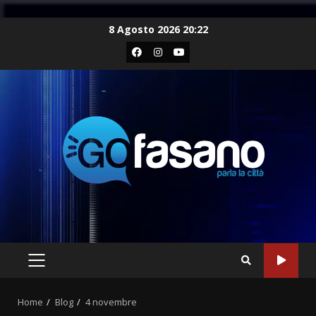
Skip
8 Agosto 2026 20:22
to
Facebook
Instagram
Youtube
content
PRIMARY
MENU
Home
Blog
4 novembre