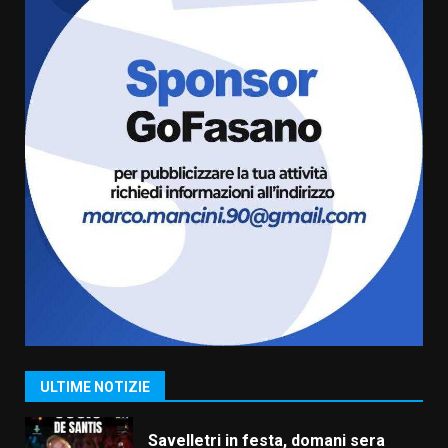
7 Agosto 2026 06:00
5
Fasanese ferito a colpi di arma
da fuoco
6 Agosto 2026 18:13
6
Carta d’identità: continua il piano
di aperture straordinarie del
Comune di Fasano
6 Agosto 2026 14:16
7
La Banda Città di Fasano apre
ufficialmente la Festa di
Savelletri
8 Agosto 2026 11:00
1
ULTIME NOTIZIE
Savelletri in festa, domani sera