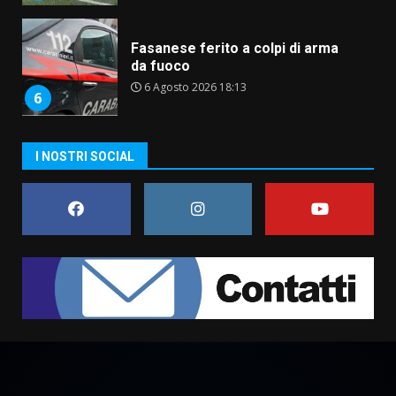
Fasanese ferito a colpi di arma
da fuoco
6 Agosto 2026 18:13
6
Carta d’identità: continua il piano
I NOSTRI SOCIAL
di aperture straordinarie del
Comune di Fasano
6 Agosto 2026 14:16
7
La Banda Città di Fasano apre
ufficialmente la Festa di
Savelletri
8 Agosto 2026 11:00
1
Savelletri in festa, domani sera
grande spettacolo con Uccio De