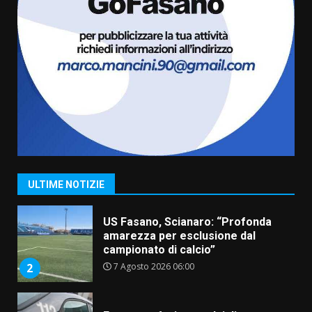
6
Laureto
6 Agosto 2026 06:20
La magia del Minareto e la prima
assoluta de “L’Albergo
Belvedere. Il rapimento”
6 Agosto 2026 06:15
7
“I Contestatori: Musica di
Rivoluzione”: nuovo
appuntamento con “Fasano in
Banda”
1
ULTIME NOTIZIE
7 Agosto 2026 06:05
US Fasano, Scianaro: “Profonda
amarezza per esclusione dal
campionato di calcio”
7 Agosto 2026 06:00
2