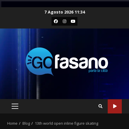
Skip
7 Agosto 2026 11:34
to
Facebook
Instagram
Youtube
content
PRIMARY
MENU
Home
Blog
13th world open inline figure skating