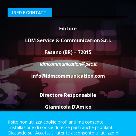
da fuoco
6 Agosto 2026 18:13
3
INFO E CONTATTI
Editore
Carta d’identità: continua il piano
di aperture straordinarie del
LDM Service & Communication S.r.l.
Comune di Fasano
6 Agosto 2026 14:16
4
Fasano (BR) – 72015
ldmcommunication@pec.it
Grazia Neglia, coordinatrice
cittadina di Fratelli d’Italia,
info@ldmcommunication.com
pronta a tornare in Consiglio
comunale
5
6 Agosto 2026 08:00
Direttore Responsabile
Giannicola D’Amico
Il sito non utilizza cookie profilanti ma consente
Termini e Condizioni
Privacy Policy
l'installazione di cookie di terze parti anche profilanti.
Informazioni Legali
Cliccando su “Accetta”, l'utente acconsente all'utilizzo di