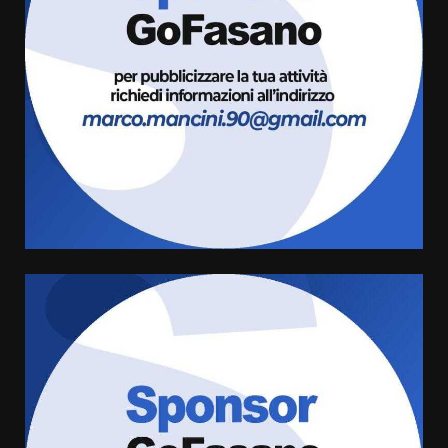
Fasanese ferito a colpi di arma
da fuoco
6 Agosto 2026 18:13
3
Carta d’identità: continua il piano
di aperture straordinarie del
Comune di Fasano
6 Agosto 2026 14:16
4
Grazia Neglia, coordinatrice
cittadina di Fratelli d’Italia,
pronta a tornare in Consiglio
comunale
5
6 Agosto 2026 08:00
Cura dei beni comuni e
cittadinanza attiva: online
l’avviso per la gestione
condivisa della Villetta di