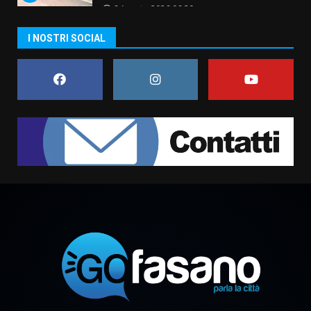
6 Agosto 2026 06:20
La magia del Minareto e la prima
I NOSTRI SOCIAL
assoluta de “L’Albergo
Belvedere. Il rapimento”
6 Agosto 2026 06:15
7
“I Contestatori: Musica di
Rivoluzione”: nuovo
appuntamento con “Fasano in
Banda”
1
7 Agosto 2026 06:05
US Fasano, Scianaro: “Profonda
amarezza per esclusione dal
campionato di calcio”
7 Agosto 2026 06:00
2
Fasanese ferito a colpi di arma