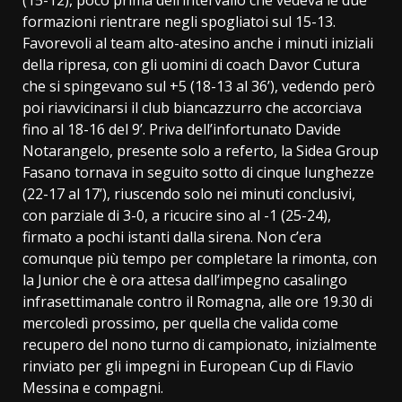
formazioni rientrare negli spogliatoi sul 15-13.
Favorevoli al team alto-atesino anche i minuti iniziali
della ripresa, con gli uomini di coach Davor Cutura
che si spingevano sul +5 (18-13 al 36’), vedendo però
poi riavvicinarsi il club biancazzurro che accorciava
fino al 18-16 del 9’. Priva dell’infortunato Davide
Notarangelo, presente solo a referto, la Sidea Group
Fasano tornava in seguito sotto di cinque lunghezze
(22-17 al 17’), riuscendo solo nei minuti conclusivi,
con parziale di 3-0, a ricucire sino al -1 (25-24),
firmato a pochi istanti dalla sirena. Non c’era
comunque più tempo per completare la rimonta, con
la Junior che è ora attesa dall’impegno casalingo
infrasettimanale contro il Romagna, alle ore 19.30 di
mercoledì prossimo, per quella che valida come
recupero del nono turno di campionato, inizialmente
rinviato per gli impegni in European Cup di Flavio
Messina e compagni.