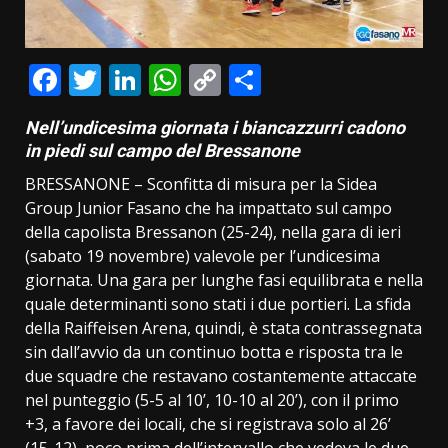
Facebook
Twitter
LinkedIn
WhatsApp
Copy
Condividi
Link
Nell’undicesima giornata i biancazzurri cadono
in piedi sul campo del Bressanone
BRESSANONE ­– Sconfitta di misura per la Sidea
Group Junior Fasano che ha impattato sul campo
della capolista Bressanon (25-24), nella gara di ieri
(sabato 19 novembre) valevole per l’undicesima
giornata. Una gara per lunghe fasi equilibrata e nella
quale determinanti sono stati i due portieri. La sfida
della Raiffeisen Arena, quindi, è stata contrassegnata
sin dall’avvio da un continuo botta e risposta tra le
due squadre che restavano costantemente attaccate
nel punteggio (5-5 al 10’, 10-10 al 20’), con il primo
+3, a favore dei locali, che si registrava solo al 26’
(15-12), poco prima dell’intervallo che vedeva le due