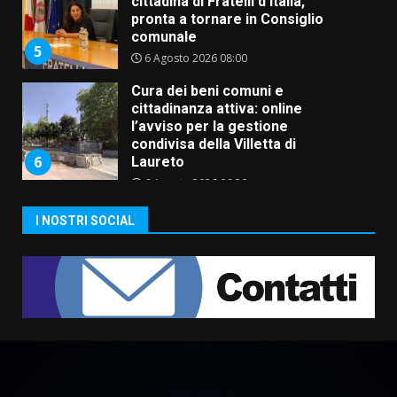
cittadina di Fratelli d’Italia,
pronta a tornare in Consiglio
comunale
5
6 Agosto 2026 08:00
Cura dei beni comuni e
cittadinanza attiva: online
l’avviso per la gestione
condivisa della Villetta di
6
Laureto
6 Agosto 2026 06:20
La magia del Minareto e la prima
I NOSTRI SOCIAL
assoluta de “L’Albergo
Belvedere. Il rapimento”
6 Agosto 2026 06:15
7
“I Contestatori: Musica di
Rivoluzione”: nuovo
appuntamento con “Fasano in
Banda”
1
7 Agosto 2026 06:05