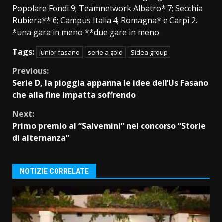
Popolare Fondi 9; Teamnetwork Albatro* 7; Secchia
Rubiera** 6; Campus Italia 4; Romagna* e Carpi 2.
*una gara in meno **due gare in meno
Tags:
junior fasano
serie a gold
Sidea group
Continue
Previous:
Serie D, la pioggia appanna le idee dell’Us Fasano
Reading
che alla fine impatta soffrendo
Next:
Primo premio al “Salvemini” nel concorso “Storie
di alternanza”
NOTIZIE CORRELATE