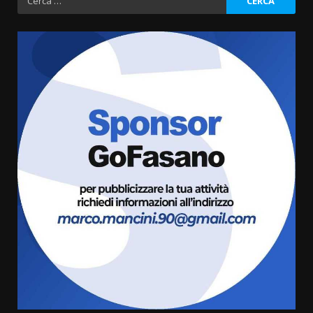
per:
Fasanese ferito a colpi di arma
da fuoco
6 Agosto 2026 18:13
3
Carta d’identità: continua il piano
di aperture straordinarie del
Comune di Fasano
6 Agosto 2026 14:16
4