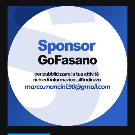
Grazia Neglia, coordinatrice
cittadina di Fratelli d’Italia,
pronta a tornare in Consiglio
comunale
5
6 Agosto 2026 08:00
Cura dei beni comuni e
cittadinanza attiva: online
l’avviso per la gestione
condivisa della Villetta di
6
Laureto
6 Agosto 2026 06:20
La magia del Minareto e la prima
assoluta de “L’Albergo
Belvedere. Il rapimento”
6 Agosto 2026 06:15
7
“I Contestatori: Musica di
Rivoluzione”: nuovo
appuntamento con “Fasano in
Banda”