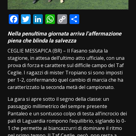
Facebook
Twitter
LinkedIn
WhatsApp
Copy
Condividi
Link
Nella penultima giornata arriva l’affermazione
piena che blinda la salvezza
CEGLIE MESSAPICA (BR) – Il Fasano saluta la
stagione, in attesa dell’ultimo atto ufficiale, con una
prova di forza e carattere sul difficile campo del Taf
Ceglie. I ragazzi di mister Tropiano si sono imposti
per 1-2, confermando quel cambio di marcia che ha
caratterizzato la seconda metà del campionato.
La gara si apre sotto il segno della classe: un
passaggio millimetrico del sempre presente
Pantaleo e un sontuoso colpo di testa all’incrocio dei
pali di Laguardia rompono l’equilibrio, siglando lo 0-
1 che permette ai biancazzurri di dominare il ritmo
nel primo tempo. Il Taf Ceglie, però, non resta a