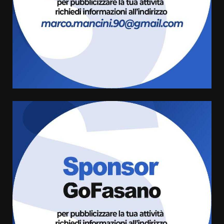
3
6 Agosto 2026 08:00
Cura dei beni comuni e
cittadinanza attiva: online
l’avviso per la gestione
condivisa della Villetta di
4
Laureto
6 Agosto 2026 06:20
La magia del Minareto e la prima
assoluta de “L’Albergo
Belvedere. Il rapimento”
6 Agosto 2026 06:15
5
Serie D, l’Us Fasano è escluso
dal campionato
5 Agosto 2026 17:30
6