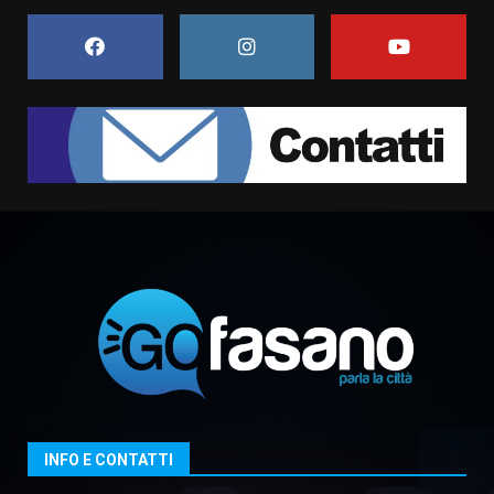
frazioni fasanesi
5 Agosto 2026 11:03
7
Fasanese ferito a colpi di arma
da fuoco
6 Agosto 2026 18:13
1
Carta d’identità: continua il piano
di aperture straordinarie del
Comune di Fasano
6 Agosto 2026 14:16
2
Grazia Neglia, coordinatrice
cittadina di Fratelli d’Italia,
pronta a tornare in Consiglio
comunale
3
INFO E CONTATTI
6 Agosto 2026 08:00