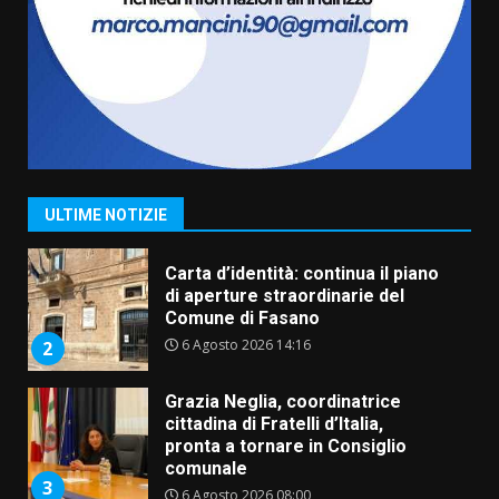
Truffatori in azione nelle
frazioni fasanesi
5 Agosto 2026 11:03
7
Fasanese ferito a colpi di arma
da fuoco
6 Agosto 2026 18:13
1
ULTIME NOTIZIE
Carta d’identità: continua il piano
di aperture straordinarie del
Comune di Fasano
6 Agosto 2026 14:16
2
Grazia Neglia, coordinatrice
cittadina di Fratelli d’Italia,
pronta a tornare in Consiglio
comunale
3
6 Agosto 2026 08:00