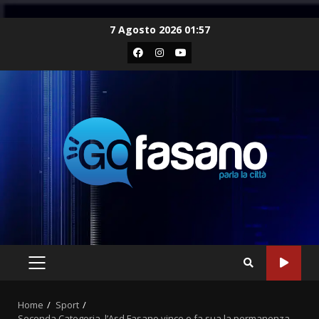
Skip
7 Agosto 2026 01:57
to
Facebook
Instagram
Youtube
content
PRIMARY
MENU
Home
Sport
Seconda Categoria, l’Asd Fasano vince e fa sua la permanenza