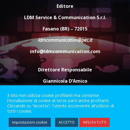
Cura dei beni comuni e
Editore
cittadinanza attiva: online
l’avviso per la gestione
LDM Service & Communication S.r.l.
condivisa della Villetta di
4
Laureto
Fasano (BR) – 72015
6 Agosto 2026 06:20
ldmcommunication@pec.it
La magia del Minareto e la prima
assoluta de “L’Albergo
info@ldmcommunication.com
Belvedere. Il rapimento”
6 Agosto 2026 06:15
5
Direttore Responsabile
Giannicola D’Amico
Il sito non utilizza cookie profilanti ma consente
Termini e Condizioni
Privacy Policy
l'installazione di cookie di terze parti anche profilanti.
Informazioni Legali
Cliccando su “Accetta”, l'utente acconsente all'utilizzo di
tutti i cookie.
Facebook
Instagram
Youtube
Impostazioni cookie
ACCETTO
RIFIUTA TUTTI