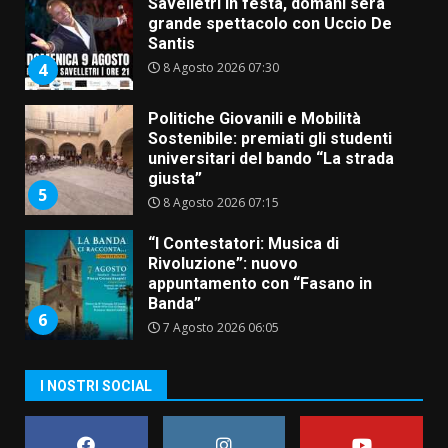
Savelletri in festa, domani sera
grande spettacolo con Uccio De
Santis
8 Agosto 2026 07:30
4
Politiche Giovanili e Mobilità
Sostenibile: premiati gli studenti
universitari del bando “La strada
giusta”
5
8 Agosto 2026 07:15
“I Contestatori: Musica di
Rivoluzione”: nuovo
appuntamento con “Fasano in
Banda”
6
7 Agosto 2026 06:05
US Fasano, Scianaro: “Profonda
I NOSTRI SOCIAL
amarezza per esclusione dal
campionato di calcio”
7 Agosto 2026 06:00
7