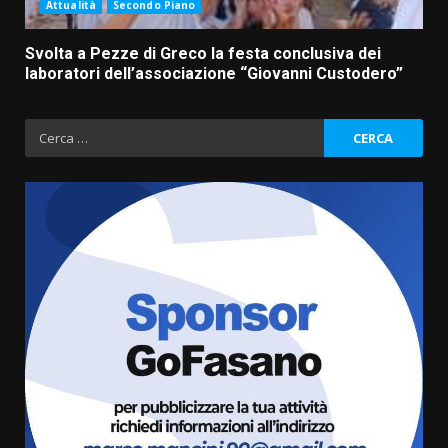
Attualità
Secondo Piano
Svolta a Pezze di Greco la festa conclusiva dei
laboratori dell’associazione “Giovanni Custodero”
Ricerca
per:
La Banda Città di Fasano apre
ufficialmente la Festa di
Savelletri
8 Agosto 2026 11:00
3