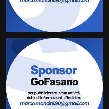
Savelletri in festa, domani sera
grande spettacolo con Uccio De
Santis
8 Agosto 2026 07:30
4
Politiche Giovanili e Mobilità
Sostenibile: premiati gli studenti
universitari del bando “La strada
giusta”
5
8 Agosto 2026 07:15
“I Contestatori: Musica di
Rivoluzione”: nuovo
appuntamento con “Fasano in
Banda”
6
7 Agosto 2026 06:05
US Fasano, Scianaro: “Profonda
amarezza per esclusione dal
campionato di calcio”