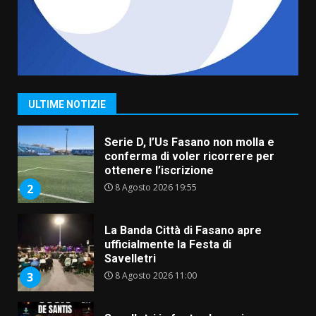
7 Agosto 2026 06:00
7
Grande successo per la “Sagra
del Pesce Spada” a Savelletri
9 Agosto 2026 07:32
1
ULTIME NOTIZIE
Serie D, l’Us Fasano non molla e
conferma di voler ricorrere per
ottenere l’iscrizione
8 Agosto 2026 19:55
2
La Banda Città di Fasano apre
ufficialmente la Festa di
Savelletri
8 Agosto 2026 11:00
3