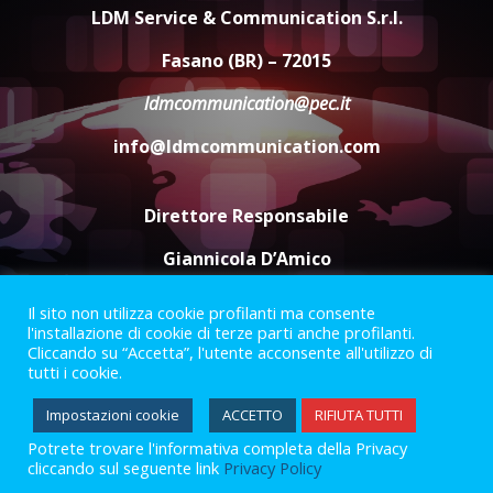
grande spettacolo con Uccio De
LDM Service & Communication S.r.l.
Santis
8 Agosto 2026 07:30
4
Fasano (BR) – 72015
ldmcommunication@pec.it
Politiche Giovanili e Mobilità
Sostenibile: premiati gli studenti
info@ldmcommunication.com
universitari del bando “La strada
giusta”
5
8 Agosto 2026 07:15
Direttore Responsabile
Giannicola D’Amico
Il sito non utilizza cookie profilanti ma consente
Termini e Condizioni
Privacy Policy
l'installazione di cookie di terze parti anche profilanti.
Informazioni Legali
Cliccando su “Accetta”, l'utente acconsente all'utilizzo di
tutti i cookie.
Facebook
Instagram
Youtube
Impostazioni cookie
ACCETTO
RIFIUTA TUTTI
Potrete trovare l'informativa completa della Privacy
2023 © Gofasano
|
Powered by
Creativestudio
&
LGC
.
cliccando sul seguente link
Privacy Policy