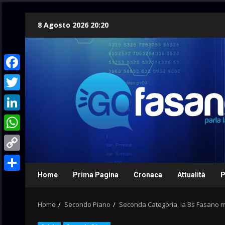
Skip
8 Agosto 2026 20:20
to
content
Facebook
Twitter
LinkedIn
WhatsApp
Copy
Link
Home
Prima Pagina
Cronaca
Attualità
P
Condividi
Home
Secondo Piano
Seconda Categoria, la Bs Fasano met