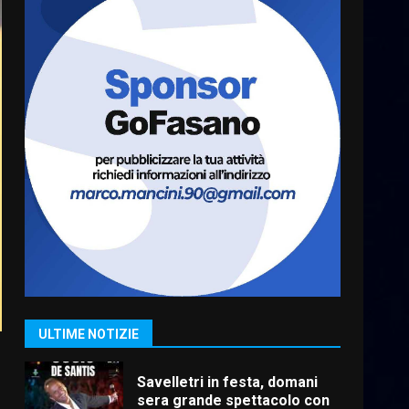
Carta d’identità: continua il
piano di aperture
straordinarie del Comune di
Fasano
7
6 Agosto 2026 14:16
La Banda Città di Fasano apre
ufficialmente la Festa di
Savelletri
8 Agosto 2026 11:00
1
Savelletri in festa, domani
sera grande spettacolo con
Uccio De Santis
8 Agosto 2026 07:30
2
ULTIME NOTIZIE
Politiche Giovanili e Mobilità
Sostenibile: premiati gli