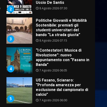
studenti universitari del
bando “La strada giusta”
e
3
8 Agosto 2026 07:15
“I Contestatori: Musica di
Rivoluzione”: nuovo
appuntamento con “Fasano in
Banda”
4
7 Agosto 2026 06:05
US Fasano, Scianaro:
“Profonda amarezza per
esclusione dal campionato di
calcio”
5
7 Agosto 2026 06:00
Fasanese ferito a colpi di
arma da fuoco
6 Agosto 2026 18:13
6