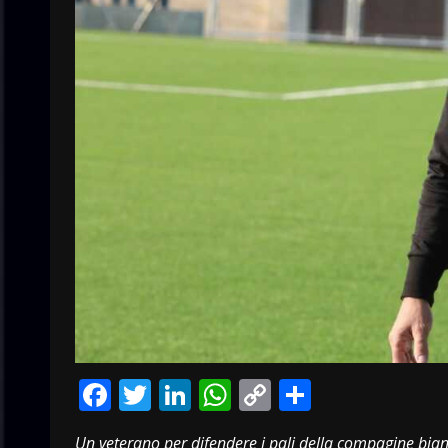
Facebook
Twitter
LinkedIn
WhatsApp
Copy
Condivid
Link
Un veterano per difendere i pali della compagine bian