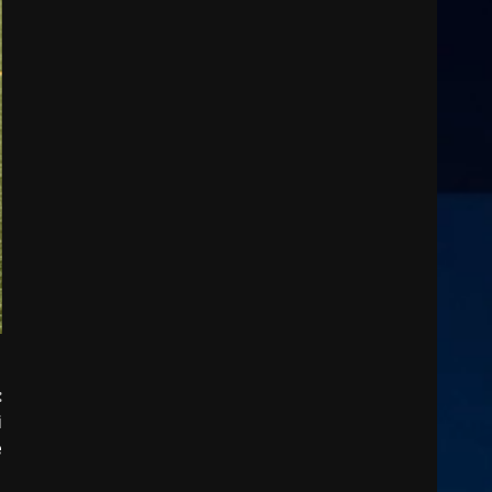
:
i
e