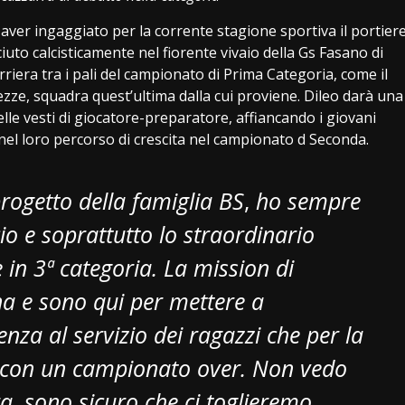
er ingaggiato per la corrente stagione sportiva il portier
iuto calcisticamente nel fiorente vivaio della Gs Fasano di
riera tra i pali del campionato di Prima Categoria, come il
Pezze, squadra quest’ultima dalla cui proviene. Dileo darà una
lle vesti di giocatore-preparatore, affiancando i giovani
 nel loro percorso di crescita nel campionato d Seconda.
progetto della famiglia BS
,
ho sempre
cio e soprattutto lo straordinario
 in 3ª categoria. La mission di
ina e sono qui per mettere a
enza al servizio dei ragazzi che per la
e con un campionato over. Non vedo
ra, sono sicuro che ci toglieremo