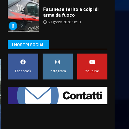
Carta d’identità: continua il
piano di aperture
straordinarie del Comune di
Fasano
7
6 Agosto 2026 14:16
La Banda Città di Fasano apre
I NOSTRI SOCIAL
ufficialmente la Festa di
Savelletri
8 Agosto 2026 11:00
1
Facebook
Instagram
Youtube
Savelletri in festa, domani
sera grande spettacolo con
Uccio De Santis
8 Agosto 2026 07:30
2
Politiche Giovanili e Mobilità
Sostenibile: premiati gli
studenti universitari del
bando “La strada giusta”