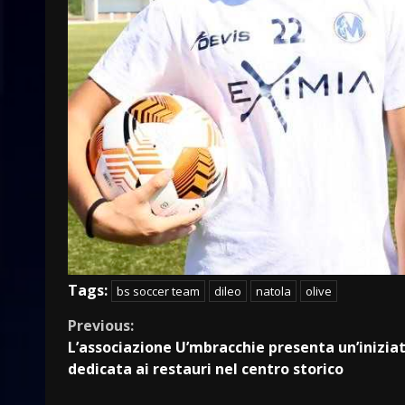
Tags:
bs soccer team
dileo
natola
olive
Continue
Previous:
L’associazione U’mbracchie presenta un’inizia
Reading
dedicata ai restauri nel centro storico