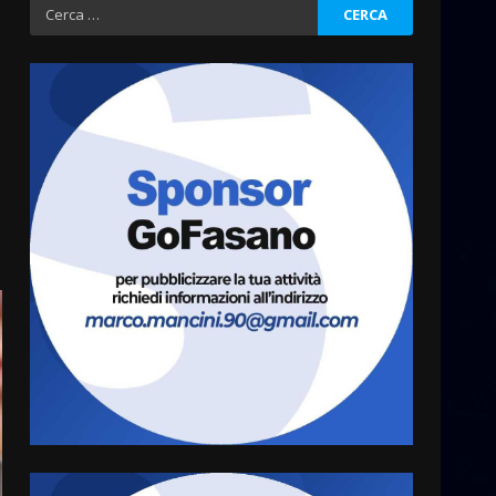
Sostenibile: premiati gli
Ricerca
studenti universitari del
per:
bando “La strada giusta”
3
8 Agosto 2026 07:15
“I Contestatori: Musica di
Rivoluzione”: nuovo
appuntamento con “Fasano in
Banda”
4
7 Agosto 2026 06:05
US Fasano, Scianaro:
“Profonda amarezza per
esclusione dal campionato di
calcio”
5
7 Agosto 2026 06:00
Fasanese ferito a colpi di
arma da fuoco
6 Agosto 2026 18:13
6