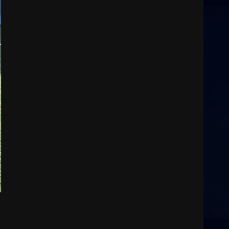
3
8 Agosto 2026 07:15
“I Contestatori: Musica di
Rivoluzione”: nuovo
appuntamento con “Fasano in
Banda”
4
7 Agosto 2026 06:05
US Fasano, Scianaro:
“Profonda amarezza per
esclusione dal campionato di
calcio”
5
7 Agosto 2026 06:00