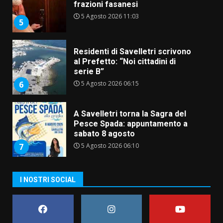
frazioni fasanesi
5 Agosto 2026 11:03
5
Residenti di Savelletri scrivono
al Prefetto: “Noi cittadini di
serie B”
5 Agosto 2026 06:15
6
A Savelletri torna la Sagra del
Pesce Spada: appuntamento a
sabato 8 agosto
5 Agosto 2026 06:10
7
Grazia Neglia, coordinatrice
I NOSTRI SOCIAL
cittadina di Fratelli d’Italia,
pronta a tornare in Consiglio
comunale
1
6 Agosto 2026 08:00