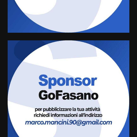
Truffatori in azione nelle
frazioni fasanesi
5 Agosto 2026 11:03
5
Residenti di Savelletri scrivono
al Prefetto: “Noi cittadini di
serie B”
5 Agosto 2026 06:15
6
A Savelletri torna la Sagra del
Pesce Spada: appuntamento a
sabato 8 agosto
5 Agosto 2026 06:10
7
Grazia Neglia, coordinatrice
cittadina di Fratelli d’Italia,
pronta a tornare in Consiglio
comunale
1