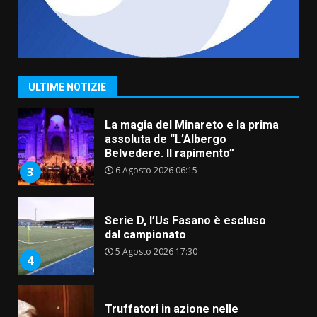
6 Agosto 2026 08:00
Cura dei beni comuni e
cittadinanza attiva: online
l’avviso per la gestione
condivisa della Villetta di
2
Laureto
ULTIME NOTIZIE
6 Agosto 2026 06:20
La magia del Minareto e la prima
assoluta de “L’Albergo
Belvedere. Il rapimento”
6 Agosto 2026 06:15
3
Serie D, l’Us Fasano è escluso
dal campionato
5 Agosto 2026 17:30
4
Truffatori in azione nelle