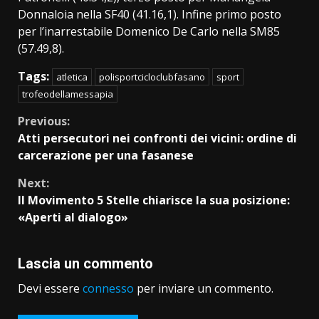
Donnaloia nella SF40 (41.16,1). Infine primo posto
per l’inarrestabile Domenico De Carlo nella SM85
(57.49,8).
Tags:
atletica
polisportcicloclubfasano
sport
trofeodellamessapia
Continue
Previous:
Atti persecutori nei confronti dei vicini: ordine di
Reading
carcerazione per una fasanese
Next:
Il Movimento 5 Stelle chiarisce la sua posizione:
«Aperti al dialogo»
Lascia un commento
Devi essere
connesso
per inviare un commento.