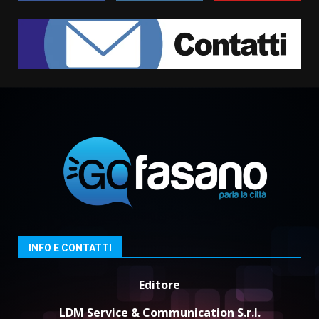
Cura dei beni comuni e
cittadinanza attiva: online
l’avviso per la gestione
condivisa della Villetta di
2
Laureto
6 Agosto 2026 06:20
La magia del Minareto e la prima
assoluta de “L’Albergo
Belvedere. Il rapimento”
6 Agosto 2026 06:15
3
Serie D, l’Us Fasano è escluso
dal campionato
5 Agosto 2026 17:30
4
INFO E CONTATTI
Editore
Truffatori in azione nelle
frazioni fasanesi
LDM Service & Communication S.r.l.