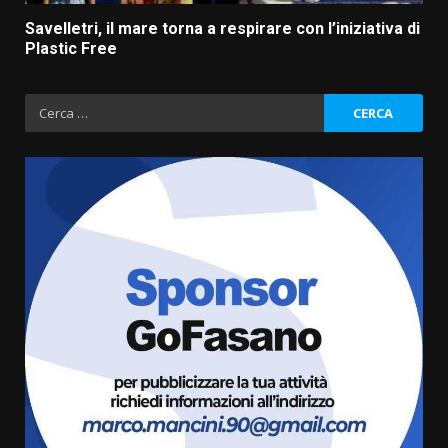
Savelletri, il mare torna a respirare con l’iniziativa di
Plastic Free
Ricerca
per:
La magia del Minareto e la prima
assoluta de “L’Albergo
Belvedere. Il rapimento”
6 Agosto 2026 06:15
3
Serie D, l’Us Fasano è escluso
dal campionato
5 Agosto 2026 17:30
4