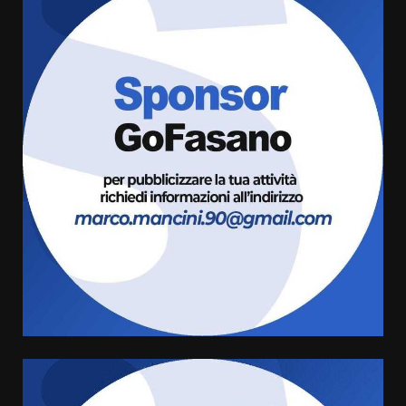
Fasanese ferito a colpi di arma
da fuoco
6 Agosto 2026 18:13
3
Carta d’identità: continua il piano
di aperture straordinarie del
Comune di Fasano
6 Agosto 2026 14:16
4
Grazia Neglia, coordinatrice
cittadina di Fratelli d’Italia,
pronta a tornare in Consiglio
comunale