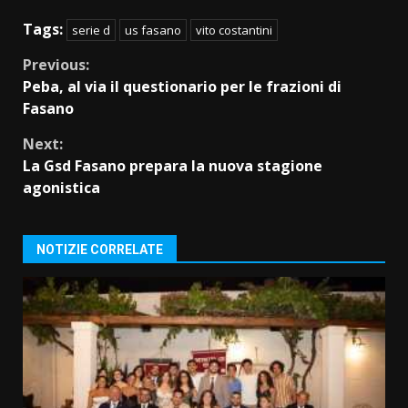
Tags:
serie d
us fasano
vito costantini
Continue
Previous:
Peba, al via il questionario per le frazioni di
Reading
Fasano
Next:
La Gsd Fasano prepara la nuova stagione
agonistica
NOTIZIE CORRELATE