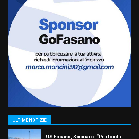
5
6 Agosto 2026 08:00
Cura dei beni comuni e
cittadinanza attiva: online
l’avviso per la gestione
condivisa della Villetta di
6
Laureto
6 Agosto 2026 06:20
La magia del Minareto e la prima
assoluta de “L’Albergo
Belvedere. Il rapimento”
6 Agosto 2026 06:15
7
“I Contestatori: Musica di
Rivoluzione”: nuovo
appuntamento con “Fasano in
Banda”
1
ULTIME NOTIZIE
7 Agosto 2026 06:05
US Fasano, Scianaro: “Profonda