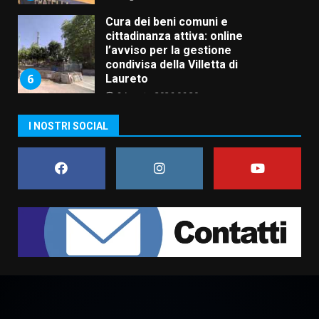
Cura dei beni comuni e
cittadinanza attiva: online
l’avviso per la gestione
condivisa della Villetta di
6
Laureto
6 Agosto 2026 06:20
La magia del Minareto e la prima
I NOSTRI SOCIAL
assoluta de “L’Albergo
Belvedere. Il rapimento”
6 Agosto 2026 06:15
7
“I Contestatori: Musica di
Rivoluzione”: nuovo
appuntamento con “Fasano in
Banda”
1
7 Agosto 2026 06:05
US Fasano, Scianaro: “Profonda
amarezza per esclusione dal