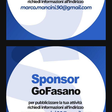
Santis
8 Agosto 2026 07:30
4
Politiche Giovanili e Mobilità
Sostenibile: premiati gli studenti
universitari del bando “La strada
giusta”
5
8 Agosto 2026 07:15
“I Contestatori: Musica di
Rivoluzione”: nuovo
appuntamento con “Fasano in
Banda”
6
7 Agosto 2026 06:05
US Fasano, Scianaro: “Profonda
amarezza per esclusione dal
campionato di calcio”
7 Agosto 2026 06:00
7