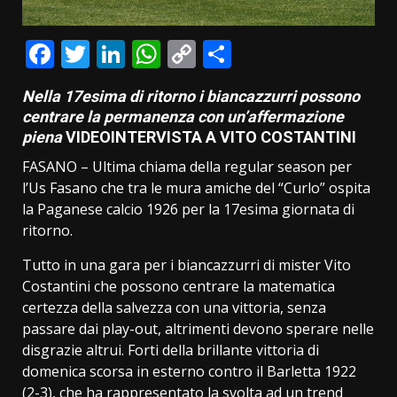
Facebook
Twitter
LinkedIn
WhatsApp
Copy
Condividi
Link
Nella 17esima di ritorno i biancazzurri possono
centrare la permanenza con un’affermazione
piena
VIDEOINTERVISTA A VITO COSTANTINI
FASANO – Ultima chiama della regular season per
l’Us Fasano che tra le mura amiche del “Curlo” ospita
la Paganese calcio 1926 per la 17esima giornata di
ritorno.
Tutto in una gara per i biancazzurri di mister Vito
Costantini che possono centrare la matematica
certezza della salvezza con una vittoria, senza
passare dai play-out, altrimenti devono sperare nelle
disgrazie altrui. Forti della brillante vittoria di
domenica scorsa in esterno contro il Barletta 1922
(2-3), che ha rappresentato la svolta ad un trend