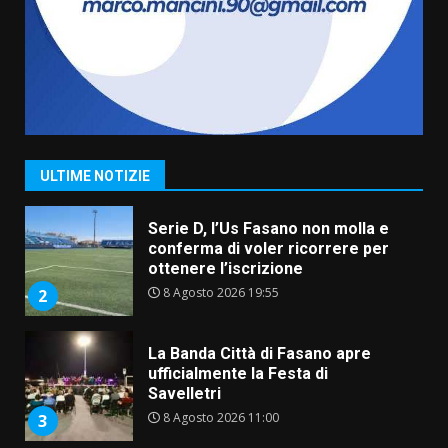
Grande successo per la “Sagra
del Pesce Spada” a Savelletri
9 Agosto 2026 07:32
1
Serie D, l’Us Fasano non molla e
conferma di voler ricorrere per
ULTIME NOTIZIE
ottenere l’iscrizione
8 Agosto 2026 19:55
2
La Banda Città di Fasano apre
ufficialmente la Festa di
Savelletri
8 Agosto 2026 11:00
3
Savelletri in festa, domani sera
grande spettacolo con Uccio De
Santis