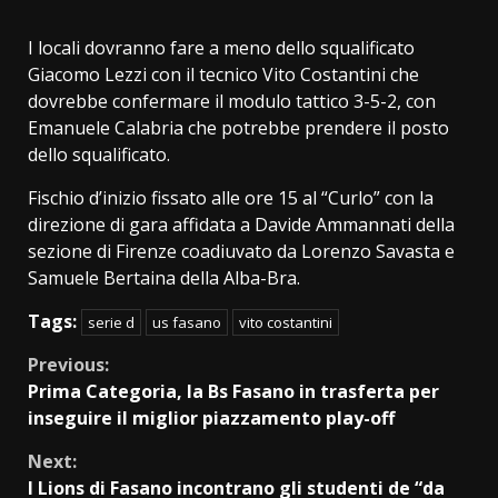
I locali dovranno fare a meno dello squalificato
Giacomo Lezzi con il tecnico Vito Costantini che
dovrebbe confermare il modulo tattico 3-5-2, con
Emanuele Calabria che potrebbe prendere il posto
dello squalificato.
Fischio d’inizio fissato alle ore 15 al “Curlo” con la
direzione di gara affidata a Davide Ammannati della
sezione di Firenze coadiuvato da Lorenzo Savasta e
Samuele Bertaina della Alba-Bra.
Tags:
serie d
us fasano
vito costantini
Continue
Previous:
Prima Categoria, la Bs Fasano in trasferta per
Reading
inseguire il miglior piazzamento play-off
Next:
I Lions di Fasano incontrano gli studenti de “da