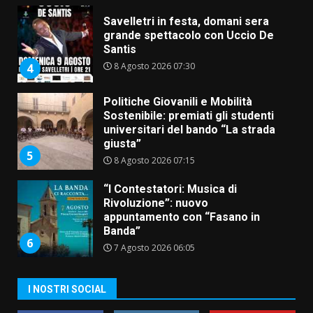
8 Agosto 2026 07:30
4
Politiche Giovanili e Mobilità
Sostenibile: premiati gli studenti
universitari del bando “La strada
giusta”
5
8 Agosto 2026 07:15
“I Contestatori: Musica di
Rivoluzione”: nuovo
appuntamento con “Fasano in
Banda”
6
7 Agosto 2026 06:05
US Fasano, Scianaro: “Profonda
amarezza per esclusione dal
campionato di calcio”
7 Agosto 2026 06:00
7
I NOSTRI SOCIAL