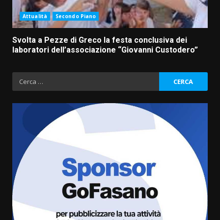
Attualità
Secondo Piano
Svolta a Pezze di Greco la festa conclusiva dei
laboratori dell’associazione “Giovanni Custodero”
Ricerca
per:
La Banda Città di Fasano apre
ufficialmente la Festa di
Savelletri
8 Agosto 2026 11:00
3
Savelletri in festa, domani sera
grande spettacolo con Uccio De