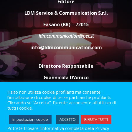
Editore
Politiche Giovanili e Mobilità
LDM Service & Communication S.r.l.
Sostenibile: premiati gli studenti
universitari del bando “La strada
Fasano (BR) – 72015
giusta”
5
ldmcommunication@pec.it
8 Agosto 2026 07:15
info@ldmcommunication.com
Direttore Responsabile
Giannicola D’Amico
Il sito non utilizza cookie profilanti ma consente
Termini e Condizioni
Privacy Policy
l'installazione di cookie di terze parti anche profilanti.
Informazioni Legali
Cliccando su “Accetta”, l'utente acconsente all'utilizzo di
tutti i cookie.
Facebook
Instagram
Youtube
Impostazioni cookie
ACCETTO
RIFIUTA TUTTI
Potrete trovare l'informativa completa della Privacy
2023 © Gofasano
|
Powered by
Creativestudio
&
LGC
.