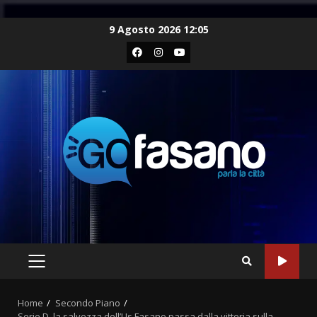
Skip
9 Agosto 2026 12:05
to
Facebook
Instagram
Youtube
content
PRIMARY
MENU
Home
Secondo Piano
Serie D, la salvezza dell’Us Fasano passa dalla vittoria sulla