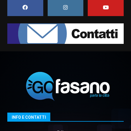
Grande successo per la “Sagra
del Pesce Spada” a Savelletri
9 Agosto 2026 07:32
1
Serie D, l’Us Fasano non molla e
conferma di voler ricorrere per
ottenere l’iscrizione
8 Agosto 2026 19:55
2
La Banda Città di Fasano apre
ufficialmente la Festa di
Savelletri
8 Agosto 2026 11:00
3
Savelletri in festa, domani sera
grande spettacolo con Uccio De
INFO E CONTATTI
Santis
8 Agosto 2026 07:30
4