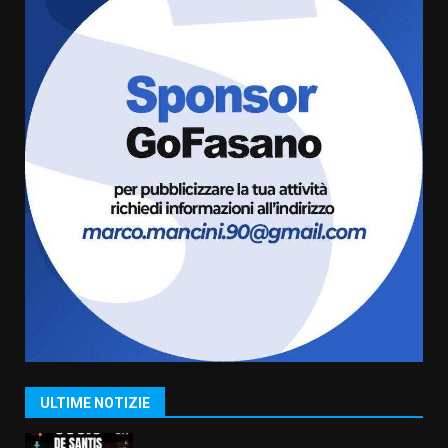
7 Agosto 2026 06:00
5
Fasanese ferito a colpi di arma
da fuoco
6 Agosto 2026 18:13
6
Carta d’identità: continua il piano
di aperture straordinarie del
Comune di Fasano
6 Agosto 2026 14:16
7
La Banda Città di Fasano apre
ufficialmente la Festa di
Savelletri
8 Agosto 2026 11:00
1
ULTIME NOTIZIE