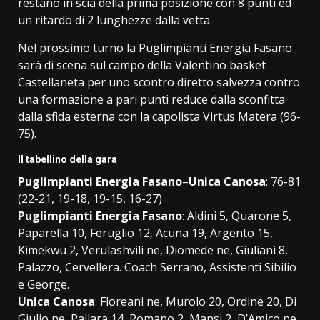
restano in scia della prima posizione con 8 punti ed
un ritardo di 2 lunghezze dalla vetta.
Nel prossimo turno la Puglimpianti Energia Fasano
sarà di scena sul campo della Valentino basket
Castellaneta per uno scontro diretto salvezza contro
una formazione a pari punti reduce dalla sconfitta
dalla sfida esterna con la capolista Virtus Matera (96-
75).
Il tabellino della gara
Puglimpianti Energia Fasano
–
Unica Canosa
: 76-81
(22-21, 19-18, 19-15, 16-27)
Puglimpianti Energia Fasano
: Aldini 5, Quarone 5,
Paparella 10, Feruglio 12, Acuna 19, Argento 15,
Kimekwu 2, Verulashvili ne, Diomede ne, Giuliani 8,
Palazzo, Cervellera. Coach Serrano, Assistenti Sibilio
e George.
Unica Canosa
: Floreani ne, Murolo 20, Ordine 20, Di
Giulio ne, Pallara 14, Romano 2, Mansi 2, D’Amico ne,