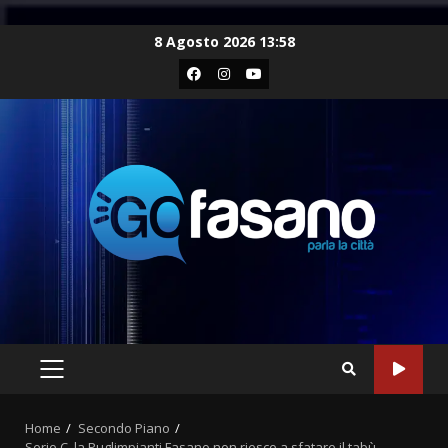
Skip
8 Agosto 2026 13:58
to
Facebook
Instagram
Youtube
content
PRIMARY
MENU
Home
Secondo Piano
Serie C, la Puglimpianti Fasano non riesce a sfatare il tabù