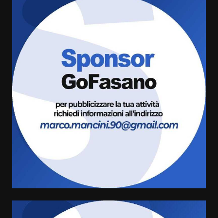
Politiche Giovanili e Mobilità
Sostenibile: premiati gli studenti
universitari del bando “La strada
giusta”
3
8 Agosto 2026 07:15
“I Contestatori: Musica di
Rivoluzione”: nuovo
appuntamento con “Fasano in
Banda”
4
7 Agosto 2026 06:05
US Fasano, Scianaro: “Profonda
amarezza per esclusione dal
campionato di calcio”