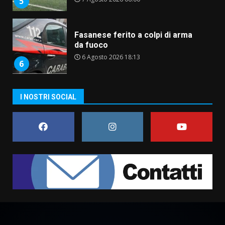
5
Fasanese ferito a colpi di arma
da fuoco
6 Agosto 2026 18:13
6
Carta d’identità: continua il piano
I NOSTRI SOCIAL
di aperture straordinarie del
Comune di Fasano
6 Agosto 2026 14:16
7
La Banda Città di Fasano apre
ufficialmente la Festa di
Savelletri
8 Agosto 2026 11:00
1
Savelletri in festa, domani sera