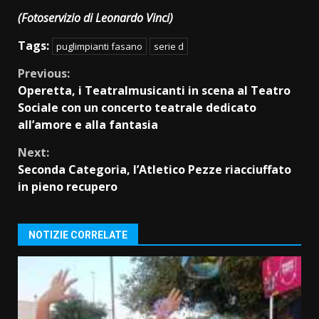
(Fotoservizio di Leonardo Vinci)
Tags:
puglimpianti fasano
serie d
Continue
Previous:
Operetta, i Teatralmusicanti in scena al Teatro
Reading
Sociale con un concerto teatrale dedicato
all’amore e alla fantasia
Next:
Seconda Categoria, l’Atletico Pezze riacciuffato
in pieno recupero
NOTIZIE CORRELATE