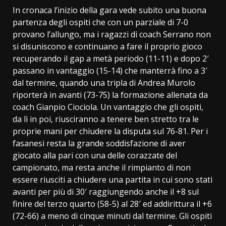
In cronaca l’inizio della gara vede subito una buona
partenza degli ospiti che con un parziale di 7-0
provano l’allungo, ma i ragazzi di coach Serrano non
si disuniscono e continuano a fare il proprio gioco
recuperando il gap a metà periodo (11-11) e dopo 2′
passano in vantaggio (15-14) che manterrà fino a 3′
dal termine, quando una tripla di Andrea Murolo
riporterà in avanti (73-75) la formazione allenata da
coach Gianpio Ciociola. Un vantaggio che gli ospiti,
da lì in poi, riusciranno a tenere ben stretto tra le
proprie mani per chiudere la disputa sul 76-81. Per i
fasanesi resta la grande soddisfazione di aver
giocato alla pari con una delle corazzate del
campionato, ma resta anche il rimpianto di non
essere riusciti a chiudere una partita in cui sono stati
avanti per più di 30′ raggiungendo anche il +8 sul
finire del terzo quarto (58-5) al 28′ ed addirittura il +6
(72-66) a meno di cinque minuti dal termine. Gli ospiti