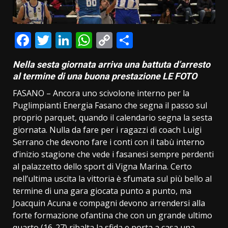
Facebook
Twitter
LinkedIn
WhatsApp
Copy
Condividi
Link
Nella sesta giornata arriva una battuta d’arresto
al termine di una buona prestazione LE FOTO
FASANO – Ancora uno scivolone interno per la
Puglimpianti Energia Fasano che segna il passo sul
proprio parquet, quando il calendario segna la sesta
giornata. Nulla da fare per i ragazzi di coach Luigi
Serrano che devono fare i conti con il tabù interno
d’inizio stagione che vede i fasanesi sempre perdenti
al palazzetto dello sport di Vigna Marina. Certo
nell’ultima uscita la vittoria è sfumata sul più bello al
termine di una gara giocata punto a punto, ma
Joacquin Acuna e compagni devono arrendersi alla
forte formazione ofantina che con un grande ultimo
quarto (16-27) ribalta la sfida e porta a casa una