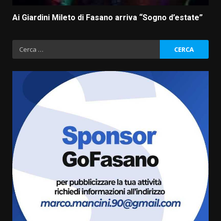
Ai Giardini Mileto di Fasano arriva “Sogno d’estate”
Ricerca
per:
Savelletri in festa, domani sera
grande spettacolo con Uccio De
Santis
8 Agosto 2026 07:30
3
Politiche Giovanili e Mobilità
Sostenibile: premiati gli studenti
universitari del bando “La strada
giusta”
4
8 Agosto 2026 07:15
“I Contestatori: Musica di
Rivoluzione”: nuovo