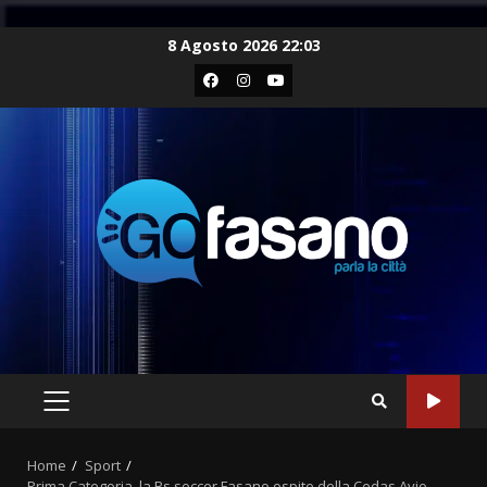
Skip
8 Agosto 2026 22:03
to
Facebook
Instagram
Youtube
content
PRIMARY
MENU
Home
Sport
Prima Categoria, la Bs soccer Fasano ospite della Cedas Avio