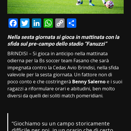
Facebook
Twitter
LinkedIn
WhatsApp
Copy
Condividi
Link
Nella sesta giornata si gioca in mattinata con la
sfida sul pre-campo dello stadio “Fanuzzi”
BRINDISI – Si gioca in anticipo nella mattinata
odierna per la Bs soccer team Fasano che sarà
impegnata contro la Cedas Avio Brindisi, nella sfida
valevole per la sesta giornata. Un fattore non di
poco conto e che costringerà
Benny Salerno
e i suoi
ragazzi a riformulare orari e abitudini, ben molto
diversi da quelli dei soliti match pomeridiani.
“Giochiamo su un campo storicamente
difficile per noi, in un orario che di certo