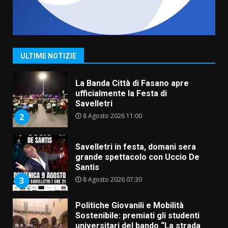
La Banda Città di Fasano apre
ufficialmente la Festa di
Savelletri
8 Agosto 2026 11:00
2
ULTIME NOTIZIE
Savelletri in festa, domani sera
grande spettacolo con Uccio De
Santis
8 Agosto 2026 07:30
3
Politiche Giovanili e Mobilità
Sostenibile: premiati gli studenti
universitari del bando “La strada
giusta”
4
8 Agosto 2026 07:15
“I Contestatori: Musica di
Rivoluzione”: nuovo
appuntamento con “Fasano in