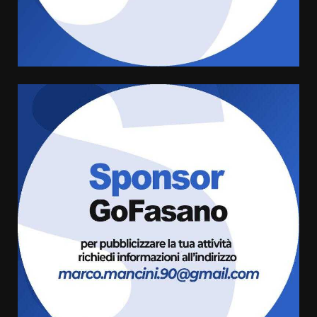
appuntamento con “Fasano in
Banda”
5
7 Agosto 2026 06:05
US Fasano, Scianaro: “Profonda
amarezza per esclusione dal
campionato di calcio”
7 Agosto 2026 06:00
6
Fasanese ferito a colpi di arma
da fuoco
6 Agosto 2026 18:13
7
Serie D, l’Us Fasano non molla e
conferma di voler ricorrere per
ottenere l’iscrizione
8 Agosto 2026 19:55
1