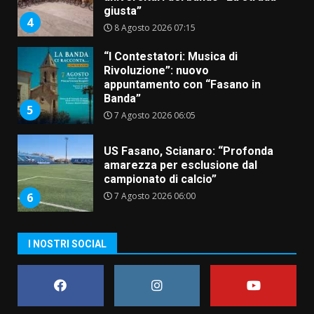
Banda”
5
7 Agosto 2026 06:05
US Fasano, Scianaro: “Profonda
amarezza per esclusione dal
campionato di calcio”
7 Agosto 2026 06:00
6
Fasanese ferito a colpi di arma
da fuoco
6 Agosto 2026 18:13
7
Serie D, l’Us Fasano non molla e
I NOSTRI SOCIAL
conferma di voler ricorrere per
ottenere l’iscrizione
8 Agosto 2026 19:55
1