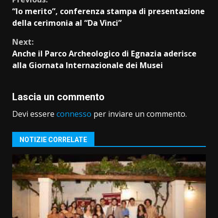
Continue
“Io merito”, conferenza stampa di presentazione
Reading
della cerimonia al “Da Vinci”
Next:
Anche il Parco Archeologico di Egnazia aderisce
alla Giornata Internazionale dei Musei
Lascia un commento
Devi essere
connesso
per inviare un commento.
NOTIZIE CORRELATE