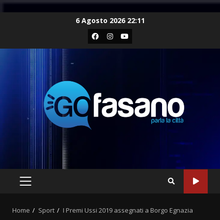
Skip
6 Agosto 2026 22:11
to
Facebook
Instagram
Youtube
content
PRIMARY
MENU
Home
Sport
I Premi Ussi 2019 assegnati a Borgo Egnazia