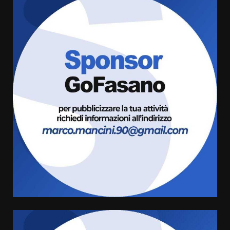
Grazia Neglia, coordinatrice
cittadina di Fratelli d’Italia,
pronta a tornare in Consiglio
comunale
3
6 Agosto 2026 08:00
Cura dei beni comuni e
cittadinanza attiva: online
l’avviso per la gestione
condivisa della Villetta di
4
Laureto
6 Agosto 2026 06:20
La magia del Minareto e la prima
assoluta de “L’Albergo
Belvedere. Il rapimento”