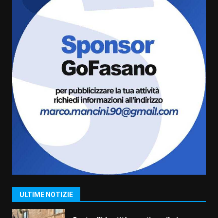
6 Agosto 2026 06:15
5
Serie D, l’Us Fasano è escluso
dal campionato
5 Agosto 2026 17:30
6
Truffatori in azione nelle
frazioni fasanesi
5 Agosto 2026 11:03
7
Fasanese ferito a colpi di arma
da fuoco
6 Agosto 2026 18:13
1
ULTIME NOTIZIE
Carta d’identità: continua il piano