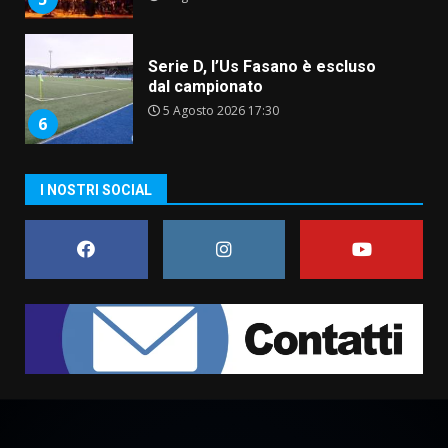
Serie D, l’Us Fasano è escluso
dal campionato
5 Agosto 2026 17:30
6
Truffatori in azione nelle
I NOSTRI SOCIAL
frazioni fasanesi
5 Agosto 2026 11:03
7
Fasanese ferito a colpi di arma
da fuoco
6 Agosto 2026 18:13
1
Carta d’identità: continua il piano
di aperture straordinarie del