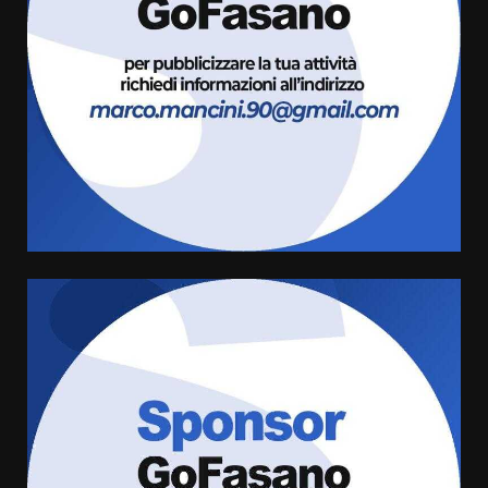
Sostenibile: premiati gli studenti
universitari del bando “La strada
giusta”
3
8 Agosto 2026 07:15
“I Contestatori: Musica di
Rivoluzione”: nuovo
appuntamento con “Fasano in
Banda”
4
7 Agosto 2026 06:05
US Fasano, Scianaro: “Profonda
amarezza per esclusione dal
campionato di calcio”
7 Agosto 2026 06:00
5
Fasanese ferito a colpi di arma
da fuoco
6 Agosto 2026 18:13
6