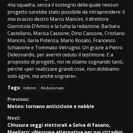
mia squadra, senza il sostegno della quale nessun
progetto sarebbe stato possibile da intraprendere: il
mio braccio destro Marco Mancini, il direttore
Giannicola D’Amico e la tutta la redazione; Barbara
Castellano, Marisa Cassone, Dino Cassone, Cristiano
Mancini, Ilaria Potenza, Mario Rosato, Francesco
Schiavone e Tommaso Vetrugno. Un grazie a Pietro
Deleonardis, per avermi ceduto il testimone. E a
proposito di progetti, noi ne stiamo sognando tanti,
perché «per realizzare grandi cose, non dobbiamo
solo agire, ma anche sognare».
Tags:
Editore
Redazionale
Continue
Previous:
Meteo: tornano anticiclone e nebbie
Reading
Next:
Chiusura seggi elettorali a Selva di Fasano,
Maellaro: «Nessuna alternativa per noi cittadini