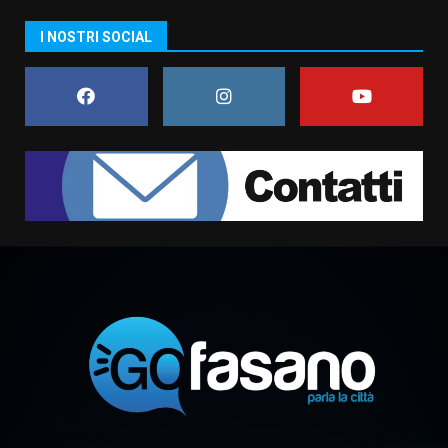
Carta d’identità: continua il piano
I NOSTRI SOCIAL
di aperture straordinarie del
Comune di Fasano
6 Agosto 2026 14:16
7
La Banda Città di Fasano apre
ufficialmente la Festa di
Savelletri
8 Agosto 2026 11:00
1
Savelletri in festa, domani sera
grande spettacolo con Uccio De
Santis
8 Agosto 2026 07:30
2
Politiche Giovanili e Mobilità
Sostenibile: premiati gli studenti
universitari del bando “La strada