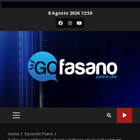
Skip
8 Agosto 2026 12:50
to
Facebook
Instagram
Youtube
content
PRIMARY
MENU
Home
Secondo Piano
Gofasano cambia look: grazie a tutti per i traguardi raggiunti