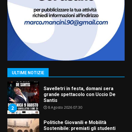
Carta d’identità: continua il piano
di aperture straordinarie del
Comune di Fasano
6 Agosto 2026 14:16
7
La Banda Città di Fasano apre
ufficialmente la Festa di
Savelletri
8 Agosto 2026 11:00
1
ULTIME NOTIZIE
Savelletri in festa, domani sera
grande spettacolo con Uccio De
Santis
8 Agosto 2026 07:30
2
Politiche Giovanili e Mobilità
Sostenibile: premiati gli studenti