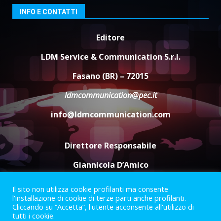
giusta”
3
INFO E CONTATTI
8 Agosto 2026 07:15
“I Contestatori: Musica di
Editore
Rivoluzione”: nuovo
appuntamento con “Fasano in
LDM Service & Communication S.r.l.
Banda”
4
Fasano (BR) – 72015
7 Agosto 2026 06:05
ldmcommunication@pec.it
US Fasano, Scianaro: “Profonda
amarezza per esclusione dal
info@ldmcommunication.com
campionato di calcio”
7 Agosto 2026 06:00
5
Direttore Responsabile
Giannicola D’Amico
Il sito non utilizza cookie profilanti ma consente
Termini e Condizioni
Privacy Policy
l'installazione di cookie di terze parti anche profilanti.
Informazioni Legali
Cliccando su “Accetta”, l'utente acconsente all'utilizzo di
tutti i cookie.