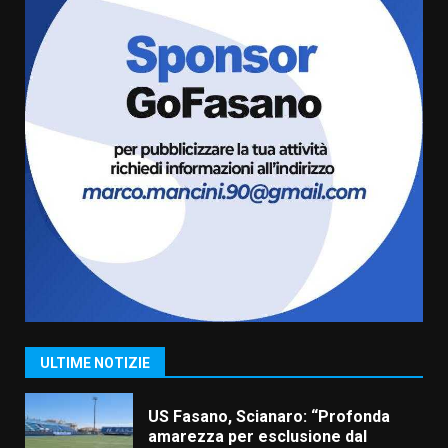
Cura dei beni comuni e
cittadinanza attiva: online
l’avviso per la gestione
condivisa della Villetta di
6
Laureto
6 Agosto 2026 06:20
La magia del Minareto e la prima
assoluta de “L’Albergo
Belvedere. Il rapimento”
6 Agosto 2026 06:15
7
“I Contestatori: Musica di
Rivoluzione”: nuovo
appuntamento con “Fasano in
Banda”
1
7 Agosto 2026 06:05
ULTIME NOTIZIE
US Fasano, Scianaro: “Profonda
amarezza per esclusione dal