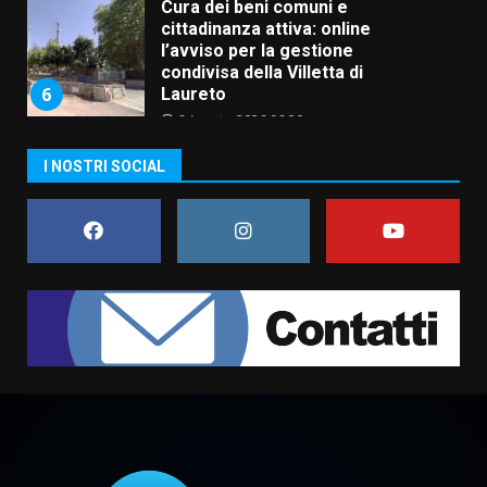
Cura dei beni comuni e
cittadinanza attiva: online
l’avviso per la gestione
condivisa della Villetta di
6
Laureto
6 Agosto 2026 06:20
La magia del Minareto e la prima
I NOSTRI SOCIAL
assoluta de “L’Albergo
Belvedere. Il rapimento”
6 Agosto 2026 06:15
7
“I Contestatori: Musica di
Rivoluzione”: nuovo
appuntamento con “Fasano in
Banda”
1
7 Agosto 2026 06:05
US Fasano, Scianaro: “Profonda
amarezza per esclusione dal
campionato di calcio”