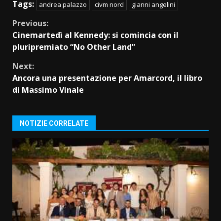
Tags:
andrea palazzo
civm nord
gianni angelini
Continue
Previous:
Cinemartedì al Kennedy: si comincia con il
Reading
pluripremiato “No Other Land”
Next:
Ancora una presentazione per Amarcord, il libro
di Massimo Vinale
NOTIZIE CORRELATE