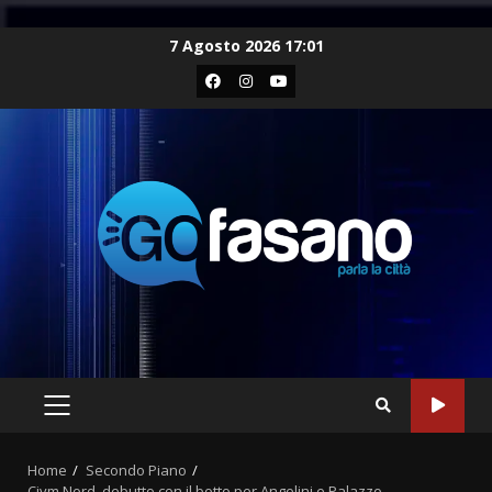
Skip
7 Agosto 2026 17:01
to
Facebook
Instagram
Youtube
content
PRIMARY
MENU
Home
Secondo Piano
Civm Nord, debutto con il botto per Angelini e Palazzo