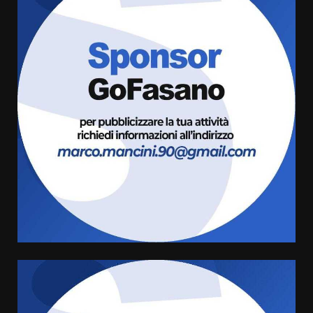
Fasanese ferito a colpi di arma
da fuoco
6 Agosto 2026 18:13
3
Carta d’identità: continua il piano
di aperture straordinarie del
Comune di Fasano
6 Agosto 2026 14:16
4
Grazia Neglia, coordinatrice
cittadina di Fratelli d’Italia,
pronta a tornare in Consiglio
comunale
5
6 Agosto 2026 08:00