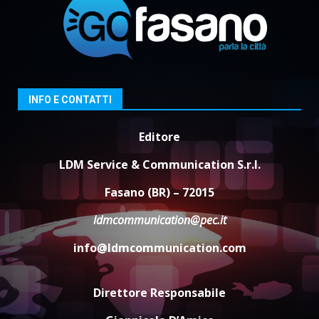
7 Agosto 2026 06:00
2
Fasanese ferito a colpi di arma
da fuoco
6 Agosto 2026 18:13
3
INFO E CONTATTI
Editore
Carta d’identità: continua il piano
di aperture straordinarie del
LDM Service & Communication S.r.l.
Comune di Fasano
6 Agosto 2026 14:16
4
Fasano (BR) – 72015
ldmcommunication@pec.it
Grazia Neglia, coordinatrice
cittadina di Fratelli d’Italia,
info@ldmcommunication.com
pronta a tornare in Consiglio
comunale
5
6 Agosto 2026 08:00
Direttore Responsabile