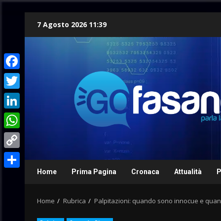
Skip
7 Agosto 2026 11:39
to
content
Facebook
Twitter
LinkedIn
WhatsApp
Copy
Link
Home
Prima Pagina
Cronaca
Attualità
P
Condividi
Home
Rubrica
Palpitazioni: quando sono innocue e qua