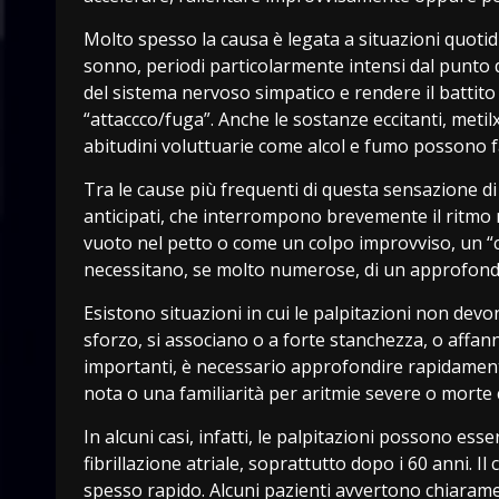
Molto spesso la causa è legata a situazioni quoti
sonno, periodi particolarmente intensi dal punto 
del sistema nervoso simpatico e rendere il battito
“attaccco/fuga”. Anche le sostanze eccitanti, met
abitudini voluttuarie come alcol e fumo possono 
Tra le cause più frequenti di questa sensazione di “b
anticipati, che interrompono brevemente il ritmo
vuoto nel petto o come un colpo improvviso, un 
necessitano, se molto numerose, di un approfondi
Esistono situazioni in cui le palpitazioni non d
sforzo, si associano o a forte stanchezza, o affann
importanti, è necessario approfondire rapidamente
nota o una familiarità per aritmie severe o morte 
In alcuni casi, infatti, le palpitazioni possono esse
fibrillazione atriale, soprattutto dopo i 60 anni. Il
spesso rapido. Alcuni pazienti avvertono chiaramen