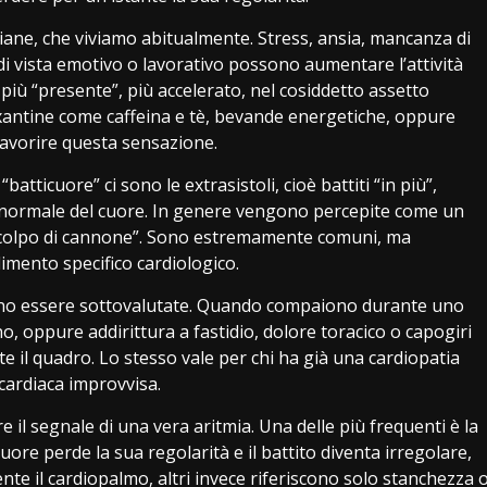
diane, che viviamo abitualmente. Stress, ansia, mancanza di
di vista emotivo o lavorativo possono aumentare l’attività
 più “presente”, più accelerato, nel cosiddetto assetto
ilxantine come caffeina e tè, bevande energetiche, oppure
favorire questa sensazione.
atticuore” ci sono le extrasistoli, cioè battiti “in più”,
 normale del cuore. In genere vengono percepite come un
“colpo di cannone”. Sono estremamente comuni, ma
mento specifico cardiologico.
evono essere sottovalutate. Quando compaiono durante uno
o, oppure addirittura a fastidio, dolore toracico o capogiri
 il quadro. Lo stesso vale per chi ha già una cardiopatia
cardiaca improvvisa.
re il segnale di una vera aritmia. Una delle più frequenti è la
 cuore perde la sua regolarità e il battito diventa irregolare,
te il cardiopalmo, altri invece riferiscono solo stanchezza 