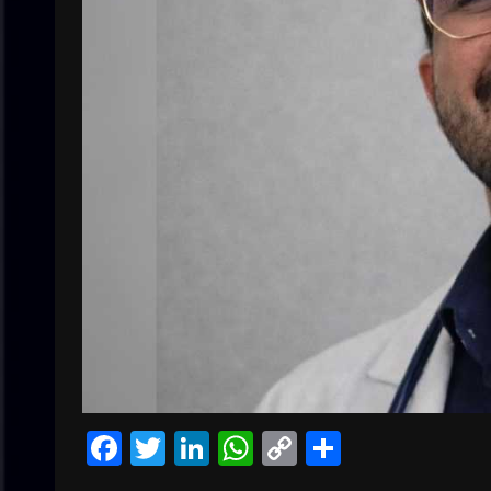
Facebook
Twitter
LinkedIn
WhatsApp
Copy
Condivid
Link