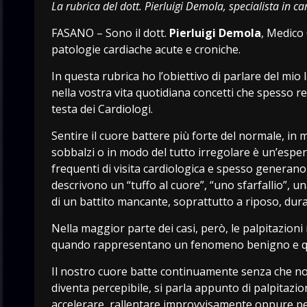
La rubrica del dott. Pierluigi Demola, specialista in ca
FASANO – Sono il dott.
Pierluigi Demola
, Medico
patologie cardiache acute e croniche.
In questa rubrica ho l’obiettivo di parlare del mi
nella vostra vita quotidiana concetti che spesso re
testa dei Cardiologi.
Sentire il cuore battere più forte del normale, in
sobbalzi o in modo del tutto irregolare è un’esper
frequenti di visita cardiologica e spesso generano 
descrivono un “tuffo al cuore”, “uno sfarfallio”, u
di un battito mancante, soprattutto a riposo, dur
Nella maggior parte dei casi, però, le palpitazio
quando rappresentano un fenomeno benigno e qu
Il nostro cuore batte continuamente senza che no
diventa percepibile, si parla appunto di palpitazio
accelerare, rallentare improvvisamente oppure per