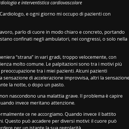
rdiologia e interventistica cardiovascolare
 Cardiologo, e ogni giorno mi occupo di pazienti con
o lavoro, parlo di cuore in modo chiaro e concreto, portando
stano confinati negli ambulatori, nei congressi, o solo nella
 meniera “strana” in vari gradi, troppo velocemente, con
ienza molto comune. Le palpitazioni sono tra i motivi più
preoccupazione tra i miei pazienti. Alcuni pazienti
na sensazione di accelerazione improvvisa, altri la sensazion
ante la notte, o dopo un pasto.
ni non nascondono una malattia grave. Il problema è capire
ando invece meritano attenzione.
rmalmente ce ne accorgiamo. Quando invece il battito
ni. Questo può accadere per diversi motivi: il cuore può
dere per un istante la sua regolarità.