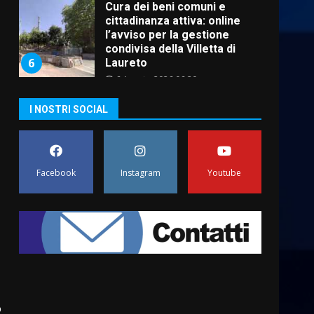
cittadinanza attiva: online
l’avviso per la gestione
condivisa della Villetta di
6
Laureto
6 Agosto 2026 06:20
La magia del Minareto e la
prima assoluta de “L’Albergo
I NOSTRI SOCIAL
Belvedere. Il rapimento”
6 Agosto 2026 06:15
7
“I Contestatori: Musica di
Facebook
Instagram
Youtube
Rivoluzione”: nuovo
appuntamento con “Fasano in
Banda”
1
7 Agosto 2026 06:05
US Fasano, Scianaro:
“Profonda amarezza per
esclusione dal campionato di
calcio”
2
o
7 Agosto 2026 06:00