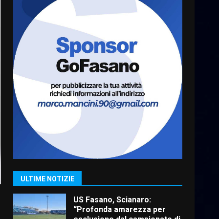
Cura dei beni comuni e
cittadinanza attiva: online
l’avviso per la gestione
condivisa della Villetta di
6
Laureto
6 Agosto 2026 06:20
La magia del Minareto e la
prima assoluta de “L’Albergo
Belvedere. Il rapimento”
6 Agosto 2026 06:15
7
“I Contestatori: Musica di
Rivoluzione”: nuovo
appuntamento con “Fasano in
Banda”
1
7 Agosto 2026 06:05
ULTIME NOTIZIE
US Fasano, Scianaro:
“Profonda amarezza per
esclusione dal campionato di
calcio”