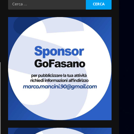
Ricerca
per:
Fasanese ferito a colpi di
arma da fuoco
6 Agosto 2026 18:13
3
Carta d’identità: continua il
piano di aperture
straordinarie del Comune di
Fasano
4
6 Agosto 2026 14:16
Grazia Neglia, coordinatrice
cittadina di Fratelli d’Italia,
pronta a tornare in Consiglio
comunale
5
6 Agosto 2026 08:00