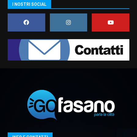
La magia del Minareto e la prima
I NOSTRI SOCIAL
assoluta de “L’Albergo
Belvedere. Il rapimento”
6 Agosto 2026 06:15
7
“I Contestatori: Musica di
Rivoluzione”: nuovo
appuntamento con “Fasano in
Banda”
1
7 Agosto 2026 06:05
US Fasano, Scianaro: “Profonda
amarezza per esclusione dal
campionato di calcio”
7 Agosto 2026 06:00
2
Fasanese ferito a colpi di arma
da fuoco
6 Agosto 2026 18:13
3