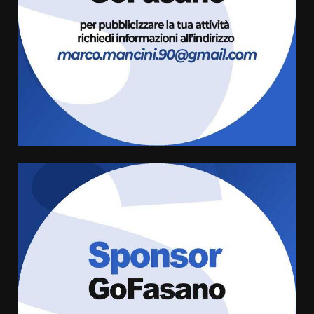
da fuoco
6 Agosto 2026 18:13
3
Carta d’identità: continua il piano
di aperture straordinarie del
Comune di Fasano
6 Agosto 2026 14:16
4
Grazia Neglia, coordinatrice
cittadina di Fratelli d’Italia,
pronta a tornare in Consiglio
comunale
5
6 Agosto 2026 08:00
Cura dei beni comuni e
cittadinanza attiva: online
l’avviso per la gestione
condivisa della Villetta di
6
Laureto
6 Agosto 2026 06:20