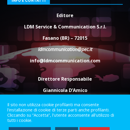
INFO E CONTATTI
Editore
Carta d’identità: continua il piano
di aperture straordinarie del
LDM Service & Communication S.r.l.
Comune di Fasano
6 Agosto 2026 14:16
4
Fasano (BR) – 72015
ldmcommunication@pec.it
Grazia Neglia, coordinatrice
cittadina di Fratelli d’Italia,
info@ldmcommunication.com
pronta a tornare in Consiglio
comunale
5
6 Agosto 2026 08:00
Direttore Responsabile
Giannicola D’Amico
Il sito non utilizza cookie profilanti ma consente
Termini e Condizioni
Privacy Policy
l'installazione di cookie di terze parti anche profilanti.
Informazioni Legali
Cliccando su “Accetta”, l'utente acconsente all'utilizzo di
tutti i cookie.
Facebook
Instagram
Youtube