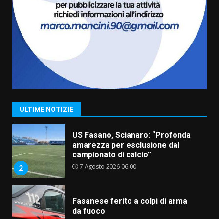
La magia del Minareto e la prima
assoluta de “L’Albergo
Belvedere. Il rapimento”
6 Agosto 2026 06:15
7
“I Contestatori: Musica di
Rivoluzione”: nuovo
appuntamento con “Fasano in
Banda”
1
ULTIME NOTIZIE
7 Agosto 2026 06:05
US Fasano, Scianaro: “Profonda
amarezza per esclusione dal
campionato di calcio”
7 Agosto 2026 06:00
2
Fasanese ferito a colpi di arma
da fuoco