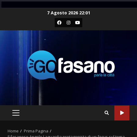
Skip
7 Agosto 2026 22:01
to
Facebook
Instagram
Youtube
content
PRIMARY
MENU
Home
Prima Pagina
Il fasanese Angelo Laguardia protagonista di un focus sul tema