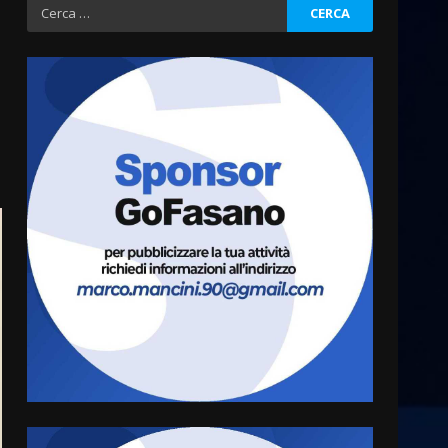
Ricerca
per:
Fasanese ferito a colpi di
arma da fuoco
6 Agosto 2026 18:13
3
Carta d’identità: continua il
piano di aperture
straordinarie del Comune di
Fasano
4
6 Agosto 2026 14:16
Grazia Neglia, coordinatrice
cittadina di Fratelli d’Italia,
pronta a tornare in Consiglio
comunale
5
6 Agosto 2026 08:00