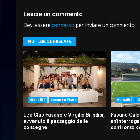
Lascia un commento
Devi essere
connesso
per inviare un commento.
NOTIZIE CORRELATE
Attualità
Secondo Piano
Attualità
Leo Club Fasano e Virgilio Brindisi,
Fasano Calc
avvenuto il passaggio delle
un’interroga
consegne
confronto c