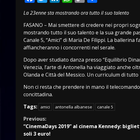
Link
La 23enne sta mostrando ora tutto il suo talento
FASANO – Mai smettere di credere nei propri sogn
mostrando tutto il suo talento e la sua grande pas
Canale 5, “Amici” di Maria De Filippi. La ballerina 
affiancheranno i concorrenti nel serale.
Dopo aver studiato danza presso “Equilibrio Dinam
Venezia, l’arte di Antonella ha viaggiato anche olt
Olanda e Città del Messico. Un curriculum di tutto
Non ci resta che prendere in mano il telecomando 
concittadina.
Tags:
amici
antonella albanese
canale 5
Continue
Previous:
“CinemaDays 2019” al cinema Kennedy: bigliet
Reading
soli 3 euro!