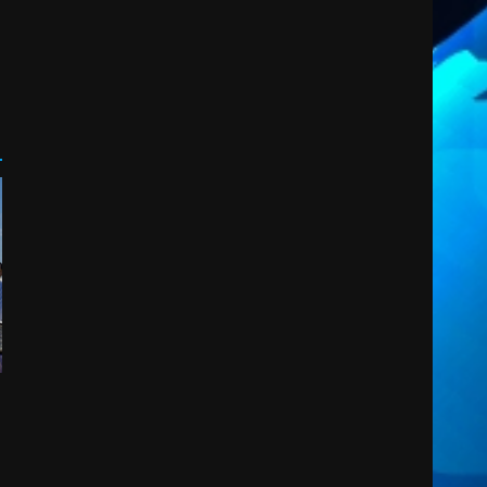
2
7 Agosto 2026 06:00
Fasanese ferito a colpi di
arma da fuoco
6 Agosto 2026 18:13
3
Carta d’identità: continua il
piano di aperture
straordinarie del Comune di
Fasano
4
6 Agosto 2026 14:16
Grazia Neglia, coordinatrice
cittadina di Fratelli d’Italia,
pronta a tornare in Consiglio
comunale
5
6 Agosto 2026 08:00