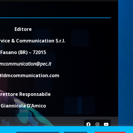
Editore
vice & Communication S.r.l.
Fasano (BR) – 72015
dmcommunication@pec.it
@ldmcommunication.com
irettore Responsabile
Giannicola D’Amico
Facebook
Instagram
Youtube