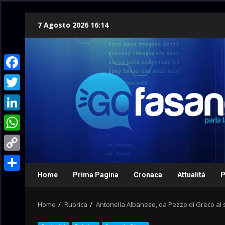
Skip
7 Agosto 2026 16:14
to
content
Facebook
Twitter
LinkedIn
WhatsApp
Copy
Link
Home
Prima Pagina
Cronaca
Attualità
P
Condividi
Home
Rubrica
Antonella Albanese, da Pezze di Greco al s