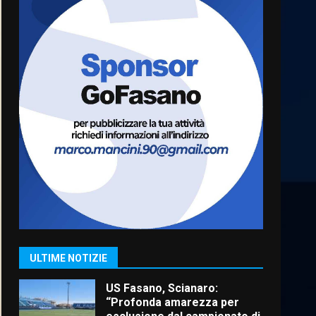
Cura dei beni comuni e
cittadinanza attiva: online
l’avviso per la gestione
condivisa della Villetta di
6
Laureto
6 Agosto 2026 06:20
La magia del Minareto e la
prima assoluta de “L’Albergo
Belvedere. Il rapimento”
6 Agosto 2026 06:15
7
“I Contestatori: Musica di
Rivoluzione”: nuovo
appuntamento con “Fasano in
Banda”
1
ULTIME NOTIZIE
7 Agosto 2026 06:05
US Fasano, Scianaro:
“Profonda amarezza per