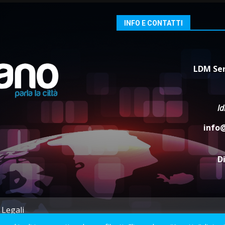
INFO E CONTATTI
LDM Ser
l
info
D
 Legali