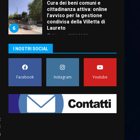
Cura dei beni comuni e
cittadinanza attiva: online
l’avviso per la gestione
condivisa della Villetta di
6
Laureto
6 Agosto 2026 06:20
La magia del Minareto e la
I NOSTRI SOCIAL
prima assoluta de “L’Albergo
Belvedere. Il rapimento”
6 Agosto 2026 06:15
7
Facebook
Instagram
Youtube
“I Contestatori: Musica di
Rivoluzione”: nuovo
appuntamento con “Fasano in
Banda”
1
7 Agosto 2026 06:05
:
US Fasano, Scianaro:
i
“Profonda amarezza per
s
esclusione dal campionato di
calcio”