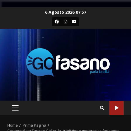
Skip
6 Agosto 2026 07:57
to
Facebook
Instagram
Youtube
content
PRIMARY
MENU
Home
Prima Pagina
Cronoscalata Fasano-Selva, la tradizione motoristica fasanese