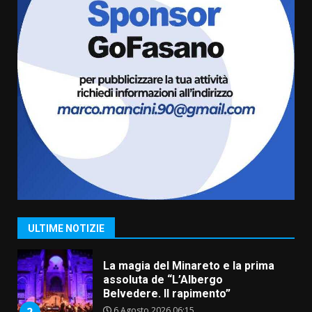
L’abusivismo giornalistico è un
pericolo
3 Agosto 2026 17:22
7
Cura dei beni comuni e
cittadinanza attiva: online
l’avviso per la gestione
condivisa della Villetta di
1
Laureto
6 Agosto 2026 06:20
La magia del Minareto e la prima
assoluta de “L’Albergo
Belvedere. Il rapimento”
ULTIME NOTIZIE
6 Agosto 2026 06:15
2
Serie D, l’Us Fasano è escluso
dal campionato