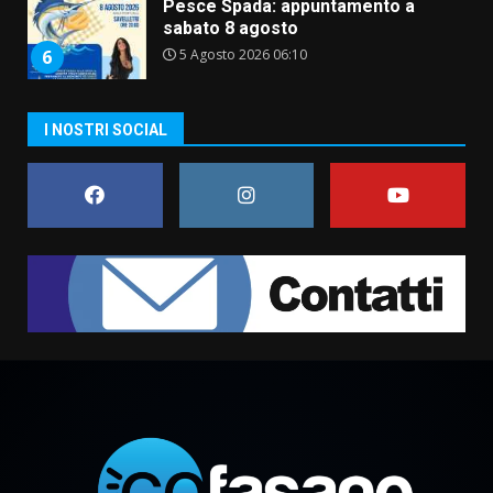
L’abusivismo giornalistico è un
pericolo
3 Agosto 2026 17:22
7
Cura dei beni comuni e
I NOSTRI SOCIAL
cittadinanza attiva: online
l’avviso per la gestione
condivisa della Villetta di
1
Laureto
6 Agosto 2026 06:20
La magia del Minareto e la prima
assoluta de “L’Albergo
Belvedere. Il rapimento”
6 Agosto 2026 06:15
2
Serie D, l’Us Fasano è escluso
dal campionato
5 Agosto 2026 17:30
3