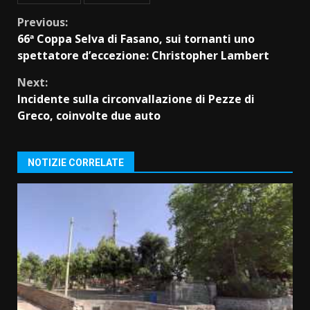
Continue
Previous:
66ª Coppa Selva di Fasano, sui tornanti uno
Reading
spettatore d’eccezione: Christopher Lambert
Next:
Incidente sulla circonvallazione di Pezze di
Greco, coinvolte due auto
NOTIZIE CORRELATE