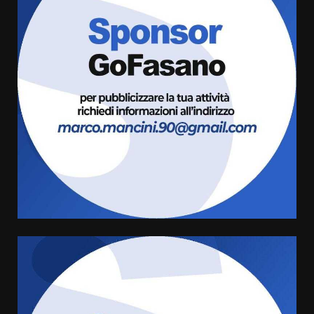
5 Agosto 2026 17:30
3
Truffatori in azione nelle
frazioni fasanesi
5 Agosto 2026 11:03
4
Residenti di Savelletri scrivono
al Prefetto: “Noi cittadini di
serie B”
5 Agosto 2026 06:15
5
A Savelletri torna la Sagra del
Pesce Spada: appuntamento a
sabato 8 agosto
5 Agosto 2026 06:10
6