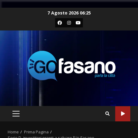
Skip
7 Agosto 2026 06:25
to
Facebook
Instagram
Youtube
content
PRIMARY
MENU
Home
Prima Pagina
Serie D, investitori pronti a salvare l’Us Fasano