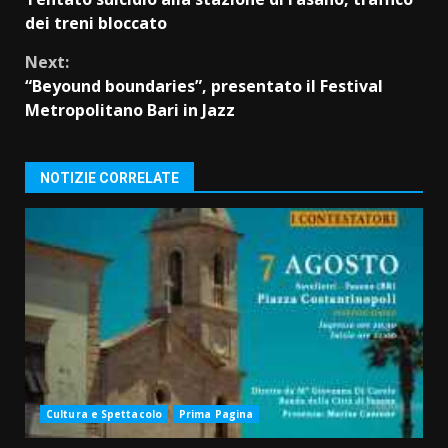
Reading
dei treni bloccato
Next:
“Beyound boundaries”, presentato il Festival
Metropolitano Bari in Jazz
NOTIZIE CORRELATE
Cultura e Spettacolo
Prima Pagina