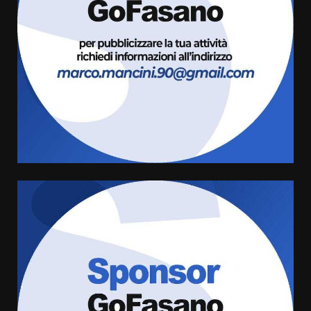
Fasanese ferito a colpi di arma
da fuoco
6 Agosto 2026 18:13
3
Carta d’identità: continua il piano
di aperture straordinarie del
Comune di Fasano
6 Agosto 2026 14:16
4
Grazia Neglia, coordinatrice
cittadina di Fratelli d’Italia,
pronta a tornare in Consiglio
comunale
5
6 Agosto 2026 08:00
Cura dei beni comuni e
cittadinanza attiva: online
l’avviso per la gestione
condivisa della Villetta di
6
Laureto