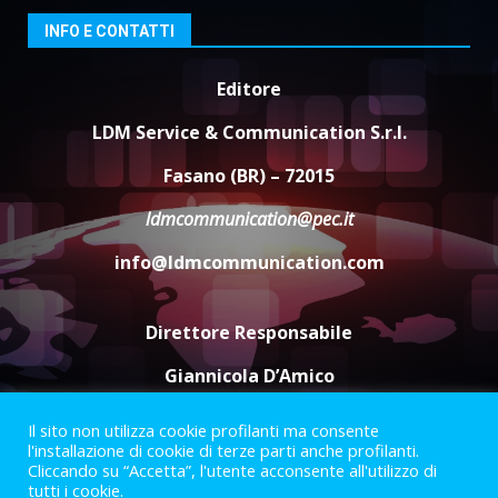
6 Agosto 2026 18:13
3
INFO E CONTATTI
Editore
Carta d’identità: continua il piano
di aperture straordinarie del
LDM Service & Communication S.r.l.
Comune di Fasano
6 Agosto 2026 14:16
4
Fasano (BR) – 72015
ldmcommunication@pec.it
Grazia Neglia, coordinatrice
cittadina di Fratelli d’Italia,
info@ldmcommunication.com
pronta a tornare in Consiglio
comunale
5
6 Agosto 2026 08:00
Direttore Responsabile
Giannicola D’Amico
Il sito non utilizza cookie profilanti ma consente
Termini e Condizioni
Privacy Policy
l'installazione di cookie di terze parti anche profilanti.
Informazioni Legali
Cliccando su “Accetta”, l'utente acconsente all'utilizzo di
tutti i cookie.