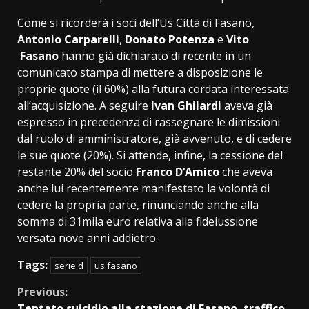
Come si ricorderà i soci dell’Us Città di Fasano,
Antonio Carparelli
,
Donato Potenza
e
Vito
Fasano
hanno già dichiarato di recente in un
comunicato stampa di mettere a disposizione le
proprie quote (il 60%) alla futura cordata interessata
all’acquisizione. A seguire
Ivan Ghilardi
aveva già
espresso in precedenza di rassegnare le dimissioni
dal ruolo di amministratore, già avvenuto, e di cedere
le sue quote (20%). Si attende, infine, la cessione del
restante 20% del socio
Franco
D’Amico
che aveva
anche lui recentemente manifestato la volontà di
cedere la propria parte, rinunciando anche alla
somma di 31mila euro relativa alla fideiussione
versata nove anni addietro.
Tags:
serie d
us fasano
Continue
Previous:
Tentato suicidio alla stazione di Fasano, traffico