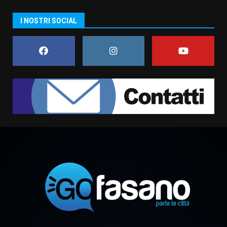
La magia del Minareto e la prima
I NOSTRI SOCIAL
assoluta de “L’Albergo
Belvedere. Il rapimento”
6 Agosto 2026 06:15
7
“I Contestatori: Musica di
Rivoluzione”: nuovo
appuntamento con “Fasano in
Banda”
1
7 Agosto 2026 06:05
US Fasano, Scianaro: “Profonda
amarezza per esclusione dal
campionato di calcio”
7 Agosto 2026 06:00
2
Fasanese ferito a colpi di arma
da fuoco