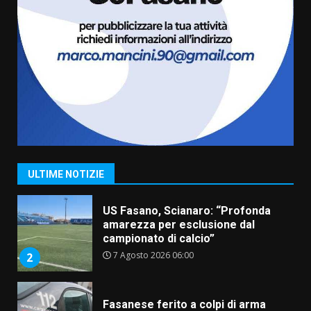
6 Agosto 2026 06:20
La magia del Minareto e la prima
assoluta de “L’Albergo
Belvedere. Il rapimento”
6 Agosto 2026 06:15
7
“I Contestatori: Musica di
Rivoluzione”: nuovo
appuntamento con “Fasano in
Banda”
1
ULTIME NOTIZIE
7 Agosto 2026 06:05
US Fasano, Scianaro: “Profonda
amarezza per esclusione dal
campionato di calcio”
7 Agosto 2026 06:00
2
Fasanese ferito a colpi di arma