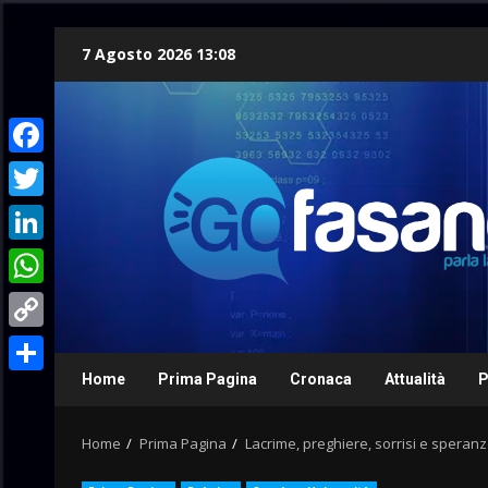
Skip
7 Agosto 2026 13:08
to
content
Facebook
Twitter
LinkedIn
WhatsApp
Copy
Link
Home
Prima Pagina
Cronaca
Attualità
P
Condividi
Home
Prima Pagina
Lacrime, preghiere, sorrisi e speranze