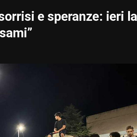
orrisi e speranze: ieri l
esami”