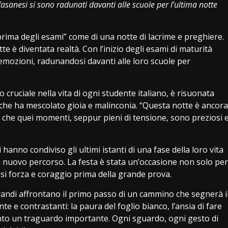
 fasanesi si sono radunati davanti alle scuole per l’ultima notte
rima degli esami” come di una notte di lacrime e preghiere.
otte è diventata realtà. Con l’inizio degli esami di maturità
 emozioni, radunandosi davanti alle loro scuole per
cruciale nella vita di ogni studente italiano, è risuonata
che ha mescolato gioia e malinconia. “Questa notte è ancora
ti che quei momenti, seppur pieni di tensione, sono preziosi 
 hanno condiviso gli ultimi istanti di una fase della loro vita
n nuovo percorso. La festa è stata un’occasione non solo per
osi forza e coraggio prima della grande prova.
turandi affrontano il primo passo di un cammino che segnerà i
e e contrastanti: la paura del foglio bianco, l’ansia di fare
nto un traguardo importante. Ogni sguardo, ogni gesto di