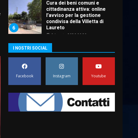
Cura dei beni comuni e
cittadinanza attiva: online
e
l’avviso per la gestione
condivisa della Villetta di
6
Laureto
6 Agosto 2026 06:20
La magia del Minareto e la
I NOSTRI SOCIAL
prima assoluta de “L’Albergo
Belvedere. Il rapimento”
6 Agosto 2026 06:15
7
Facebook
Instagram
Youtube
“I Contestatori: Musica di
Rivoluzione”: nuovo
appuntamento con “Fasano in
Banda”
1
7 Agosto 2026 06:05
US Fasano, Scianaro:
“Profonda amarezza per
esclusione dal campionato di
calcio”