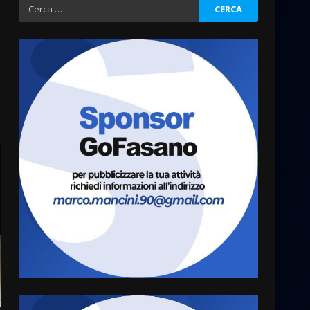
Ricerca
per:
a
Fasanese ferito a colpi di
arma da fuoco
6 Agosto 2026 18:13
3
Carta d’identità: continua il
piano di aperture
straordinarie del Comune di
Fasano
4
6 Agosto 2026 14:16
Grazia Neglia, coordinatrice
cittadina di Fratelli d’Italia,
pronta a tornare in Consiglio
comunale
5
6 Agosto 2026 08:00