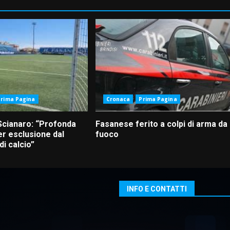
Prima Pagina
Cronaca
Prima Pagina
Scianaro: “Profonda
Fasanese ferito a colpi di arma da
r esclusione dal
fuoco
i calcio”
INFO E CONTATTI