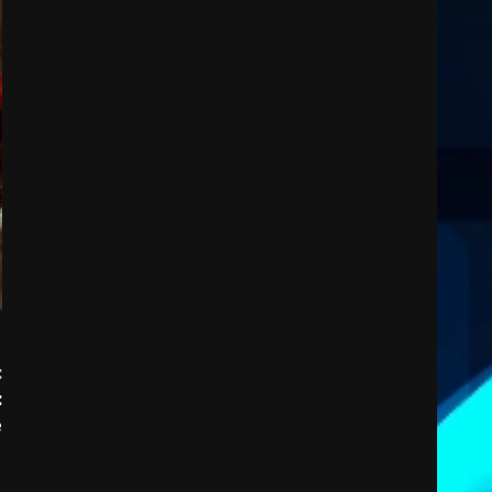
2
7 Agosto 2026 06:00
Fasanese ferito a colpi di
arma da fuoco
6 Agosto 2026 18:13
3
Carta d’identità: continua il
piano di aperture
straordinarie del Comune di
Fasano
4
6 Agosto 2026 14:16
Grazia Neglia, coordinatrice
cittadina di Fratelli d’Italia,
:
pronta a tornare in Consiglio
:
comunale
e
5
6 Agosto 2026 08:00