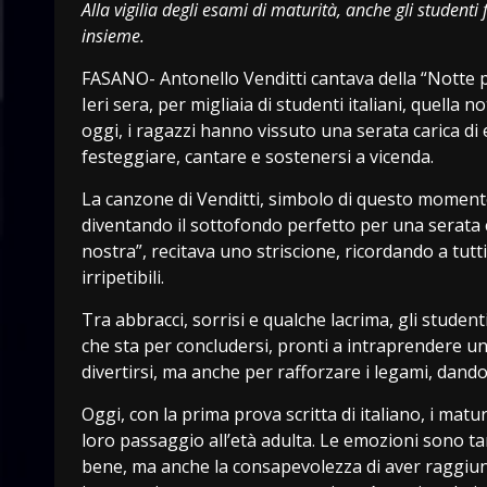
Alla vigilia degli esami di maturità, anche gli studenti
insieme.
FASANO- Antonello Venditti cantava della “Notte p
Ieri sera, per migliaia di studenti italiani, quella n
oggi, i ragazzi hanno vissuto una serata carica di
festeggiare, cantare e sostenersi a vicenda.
La canzone di Venditti, simbolo di questo momento 
diventando il sottofondo perfetto per una serata 
nostra”, recitava uno striscione, ricordando a tut
irripetibili.
Tra abbracci, sorrisi e qualche lacrima, gli studenti
che sta per concludersi, pronti a intraprendere u
divertirsi, ma anche per rafforzare i legami, dand
Oggi, con la prima prova scritta di italiano, i ma
loro passaggio all’età adulta. Le emozioni sono tant
bene, ma anche la consapevolezza di aver raggiu