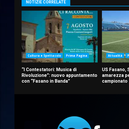
NOTIZIE CORRELATE
Cultura e Spettacolo
Prima Pagina
Attualità
“I Contestatori: Musica di
US Fasano, 
Rivoluzione”: nuovo appuntamento
amarezza pe
con “Fasano in Banda”
campionato d