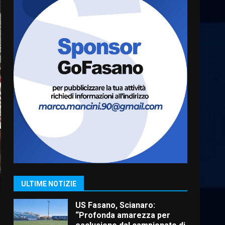
Cura dei beni comuni e
cittadinanza attiva: online
l’avviso per la gestione
condivisa della Villetta di
6
Laureto
6 Agosto 2026 06:20
La magia del Minareto e la
prima assoluta de “L’Albergo
Belvedere. Il rapimento”
6 Agosto 2026 06:15
7
“I Contestatori: Musica di
Rivoluzione”: nuovo
appuntamento con “Fasano in
Banda”
1
ULTIME NOTIZIE
7 Agosto 2026 06:05
US Fasano, Scianaro:
“Profonda amarezza per