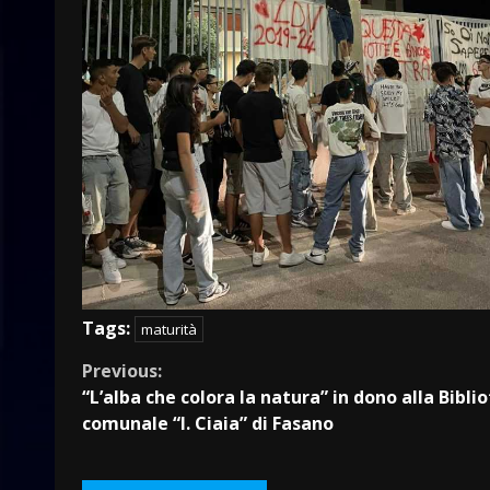
Tags:
maturità
Continue
Previous:
“L’alba che colora la natura” in dono alla Bibli
Reading
comunale “I. Ciaia” di Fasano