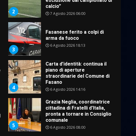
esclusione dal campionato di
calcio”
2
7 Agosto 2026 06:00
Fasanese ferito a colpi di
arma da fuoco
6 Agosto 2026 18:13
3
Carta d’identità: continua il
e
piano di aperture
straordinarie del Comune di
Fasano
4
6 Agosto 2026 14:16
Grazia Neglia, coordinatrice
cittadina di Fratelli d’Italia,
pronta a tornare in Consiglio
l
comunale
5
6 Agosto 2026 08:00