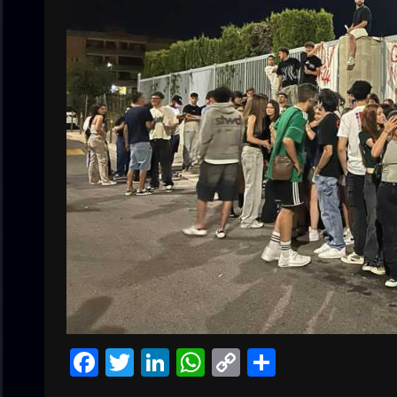
Facebook
Twitter
LinkedIn
WhatsApp
Copy
Condivid
Link