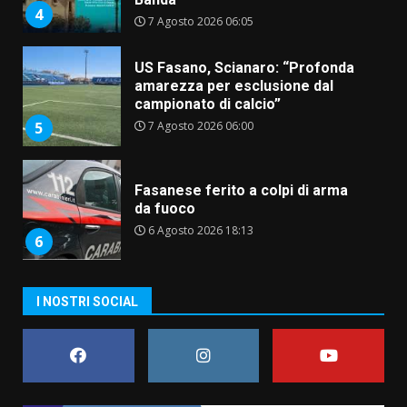
7 Agosto 2026 06:00
5
Fasanese ferito a colpi di arma
da fuoco
6 Agosto 2026 18:13
6
Carta d’identità: continua il piano
di aperture straordinarie del
Comune di Fasano
6 Agosto 2026 14:16
7
La Banda Città di Fasano apre
I NOSTRI SOCIAL
ufficialmente la Festa di
Savelletri
8 Agosto 2026 11:00
1