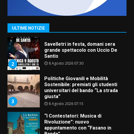
Savelletri in festa, domani sera
grande spettacolo con Uccio De
Santis
8 Agosto 2026 07:30
2
ULTIME NOTIZIE
Politiche Giovanili e Mobilità
Sostenibile: premiati gli studenti
universitari del bando “La strada
giusta”
3
8 Agosto 2026 07:15
“I Contestatori: Musica di
Rivoluzione”: nuovo
appuntamento con “Fasano in
Banda”
4
7 Agosto 2026 06:05
US Fasano, Scianaro: “Profonda
amarezza per esclusione dal
campionato di calcio”