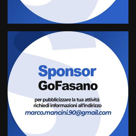
campionato di calcio”
7 Agosto 2026 06:00
5
Fasanese ferito a colpi di arma
da fuoco
6 Agosto 2026 18:13
6
Carta d’identità: continua il piano
di aperture straordinarie del
Comune di Fasano
6 Agosto 2026 14:16
7
La Banda Città di Fasano apre
ufficialmente la Festa di
Savelletri
8 Agosto 2026 11:00
1