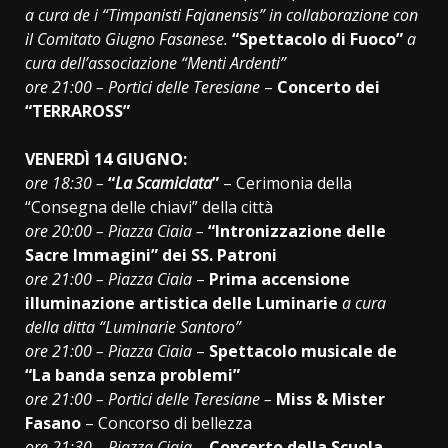
a cura de i “Timpanisti Fajanensis” in collaborazione con
il Comitato Giugno Fasanese.
“Spettacolo di Fuoco”
a
cura dell’associazione “Menti Ardenti”
ore 21:00 – Portici delle Teresiane
–
Concerto dei
“TERRAROSS”
VENERDÌ 14 GIUGNO:
ore 18:30 –
“
La Scamiciata
”
– Cerimonia della
“Consegna delle chiavi” della città
ore 20:00 – Piazza Ciaia –
“Intronizzazione delle
Sacre Immagini” dei SS. Patroni
ore 21:00 – Piazza Ciaia
–
Prima accensione
illuminazione artistica delle Luminarie
a cura
della ditta “Luminarie Santoro”
ore 21:00 – Piazza Ciaia
–
Spettacolo musicale de
“La banda senza problemi”
ore 21:00 – Portici delle Teresiane –
Miss & Mister
Fasano
– Concorso di bellezza
ore 21:30 – Piazza Ciaia
–
Concerto della Scuola