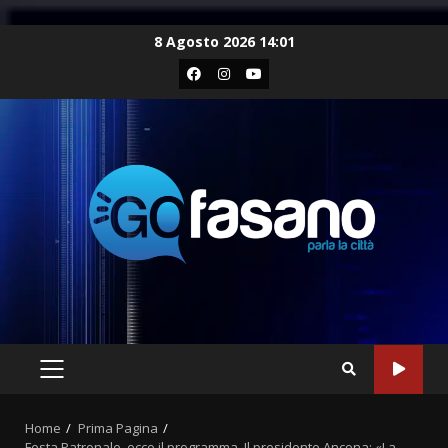
Skip
8 Agosto 2026 14:01
to
Facebook
Instagram
Youtube
content
PRIMARY
MENU
Home
Prima Pagina
Festa Patronale, ecco il programma. Il presidente Ancona: «La