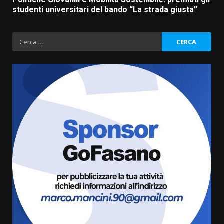
studenti universitari del bando “La strada giusta”
Ricerca
per:
Politiche Giovanili e Mobilità
Sostenibile: premiati gli studenti
universitari del bando “La strada
giusta”
3
8 Agosto 2026 07:15
“I Contestatori: Musica di
Rivoluzione”: nuovo
appuntamento con “Fasano in
Banda”
4
7 Agosto 2026 06:05
US Fasano, Scianaro: “Profonda
amarezza per esclusione dal