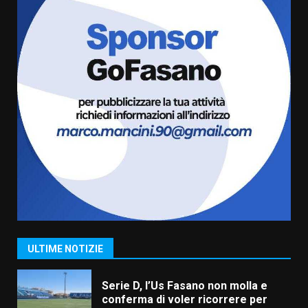
“I Contestatori: Musica di
Rivoluzione”: nuovo
appuntamento con “Fasano in
Banda”
6
7 Agosto 2026 06:05
US Fasano, Scianaro: “Profonda
amarezza per esclusione dal
campionato di calcio”
7 Agosto 2026 06:00
7
Grande successo per la “Sagra
del Pesce Spada” a Savelletri
9 Agosto 2026 07:32
1
ULTIME NOTIZIE
Serie D, l’Us Fasano non molla e
conferma di voler ricorrere per