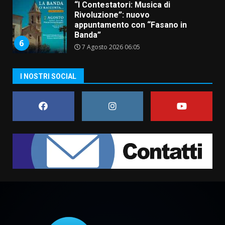
“I Contestatori: Musica di
Rivoluzione”: nuovo
appuntamento con “Fasano in
Banda”
6
7 Agosto 2026 06:05
US Fasano, Scianaro: “Profonda
I NOSTRI SOCIAL
amarezza per esclusione dal
campionato di calcio”
7 Agosto 2026 06:00
7
Grande successo per la “Sagra
del Pesce Spada” a Savelletri
9 Agosto 2026 07:32
1
Serie D, l’Us Fasano non molla e
conferma di voler ricorrere per
ottenere l’iscrizione