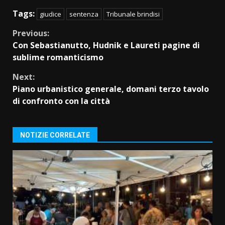
Tags:
giudice
sentenza
Tribunale brindisi
Continue
Previous:
Con Sebastianutto, Hudnik e Laureti pagine di
Reading
sublime romanticismo
Next:
Piano urbanistico generale, domani terzo tavolo
di confronto con la città
NOTIZIE CORRELATE