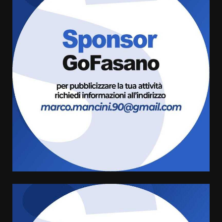
La Banda Città di Fasano apre
ufficialmente la Festa di
Savelletri
8 Agosto 2026 11:00
3
Savelletri in festa, domani sera
grande spettacolo con Uccio De
Santis
8 Agosto 2026 07:30
4
Politiche Giovanili e Mobilità
Sostenibile: premiati gli studenti
universitari del bando “La strada
giusta”
5
8 Agosto 2026 07:15