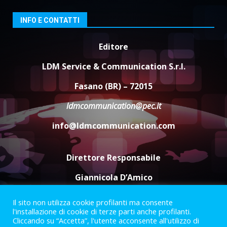
universitari del bando “La strada
giusta”
3
INFO E CONTATTI
8 Agosto 2026 07:15
“I Contestatori: Musica di
Editore
Rivoluzione”: nuovo
appuntamento con “Fasano in
LDM Service & Communication S.r.l.
Banda”
4
Fasano (BR) – 72015
7 Agosto 2026 06:05
ldmcommunication@pec.it
US Fasano, Scianaro: “Profonda
amarezza per esclusione dal
info@ldmcommunication.com
campionato di calcio”
7 Agosto 2026 06:00
5
Direttore Responsabile
Giannicola D’Amico
Il sito non utilizza cookie profilanti ma consente
Termini e Condizioni
Privacy Policy
l'installazione di cookie di terze parti anche profilanti.
Informazioni Legali
Cliccando su “Accetta”, l'utente acconsente all'utilizzo di