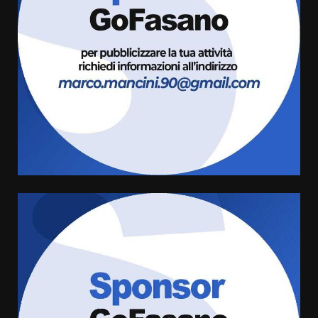
Politiche Giovanili e Mobilità
Sostenibile: premiati gli studenti
universitari del bando “La strada
giusta”
3
8 Agosto 2026 07:15
“I Contestatori: Musica di
Rivoluzione”: nuovo
appuntamento con “Fasano in
Banda”
4
7 Agosto 2026 06:05
US Fasano, Scianaro: “Profonda
amarezza per esclusione dal
campionato di calcio”
7 Agosto 2026 06:00
5
Fasanese ferito a colpi di arma
da fuoco
6 Agosto 2026 18:13