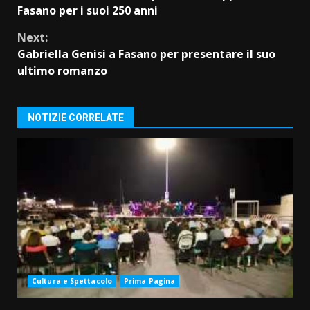
Reading
Fasano per i suoi 250 anni
Next:
Gabriella Genisi a Fasano per presentare il suo
ultimo romanzo
NOTIZIE CORRELATE
Cultura e Spettacolo
Prima Pagina