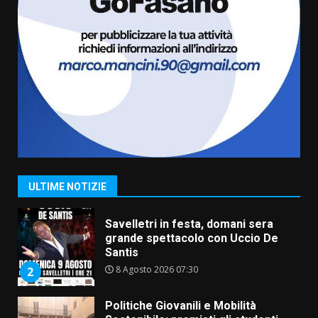
6
Carta d’identità: continua il piano
di aperture straordinarie del
Comune di Fasano
6 Agosto 2026 14:16
7
La Banda Città di Fasano apre
ufficialmente la Festa di
Savelletri
8 Agosto 2026 11:00
1
ULTIME NOTIZIE
Savelletri in festa, domani sera
grande spettacolo con Uccio De
Santis
8 Agosto 2026 07:30
2
Politiche Giovanili e Mobilità