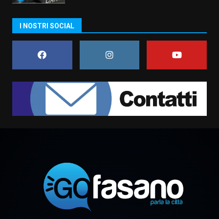
Carta d’identità: continua il piano
I NOSTRI SOCIAL
di aperture straordinarie del
Comune di Fasano
6 Agosto 2026 14:16
7
La Banda Città di Fasano apre
ufficialmente la Festa di
Savelletri
8 Agosto 2026 11:00
1
Savelletri in festa, domani sera
grande spettacolo con Uccio De
Santis
8 Agosto 2026 07:30
2
Politiche Giovanili e Mobilità
Sostenibile: premiati gli studenti