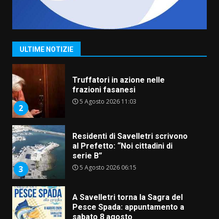
Serie D, l’Us Fasano è escluso
dal campionato
5 Agosto 2026 17:30
1
ULTIME NOTIZIE
Truffatori in azione nelle
frazioni fasanesi
5 Agosto 2026 11:03
2
Residenti di Savelletri scrivono
al Prefetto: “Noi cittadini di
serie B”
5 Agosto 2026 06:15
3
A Savelletri torna la Sagra del
Pesce Spada: appuntamento a
sabato 8 agosto