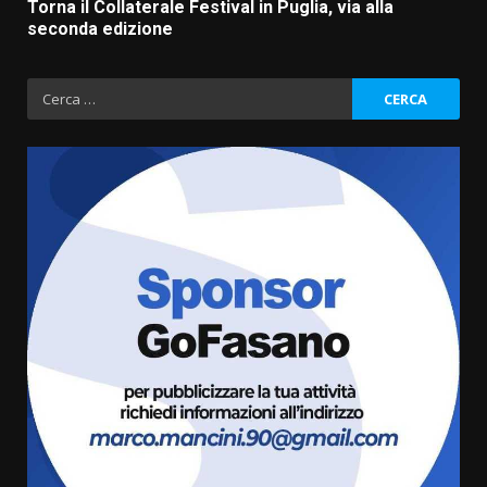
Torna il Collaterale Festival in Puglia, via alla
seconda edizione
Ricerca
per:
Residenti di Savelletri scrivono
al Prefetto: “Noi cittadini di
serie B”
5 Agosto 2026 06:15
3
A Savelletri torna la Sagra del
Pesce Spada: appuntamento a