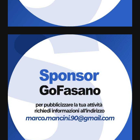
sabato 8 agosto
5 Agosto 2026 06:10
4
L’abusivismo giornalistico è un
pericolo
3 Agosto 2026 17:22
5
Luca Fanigliulo è il nuovo
Presidente del Rotaract Club
Fasano
2 Agosto 2026 12:17
6
Il Premio Internazionale Fajano
torna a Savelletri
2 Agosto 2026 06:05
7