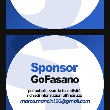
Grazia Neglia, coordinatrice
cittadina di Fratelli d’Italia,
pronta a tornare in Consiglio
comunale
5
6 Agosto 2026 08:00
Cura dei beni comuni e
cittadinanza attiva: online
l’avviso per la gestione
condivisa della Villetta di
6
Laureto
6 Agosto 2026 06:20
La magia del Minareto e la prima
assoluta de “L’Albergo
Belvedere. Il rapimento”
6 Agosto 2026 06:15
7
“I Contestatori: Musica di
Rivoluzione”: nuovo
appuntamento con “Fasano in
Banda”