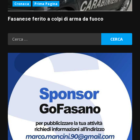
Cronaca
Prima Pagina
Fasanese ferito a colpi di arma da fuoco
Ricerca
per:
Fasanese ferito a colpi di arma
da fuoco
6 Agosto 2026 18:13
3
Carta d’identità: continua il piano
di aperture straordinarie del
Comune di Fasano
6 Agosto 2026 14:16
4