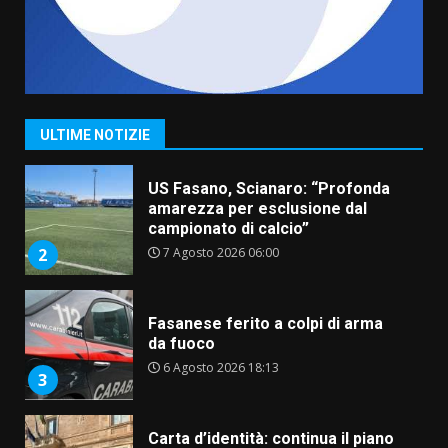
1
7 Agosto 2026 06:05
US Fasano, Scianaro: “Profonda
amarezza per esclusione dal
campionato di calcio”
ULTIME NOTIZIE
7 Agosto 2026 06:00
2
Fasanese ferito a colpi di arma
da fuoco
6 Agosto 2026 18:13
3
Carta d’identità: continua il piano
di aperture straordinarie del
Comune di Fasano
6 Agosto 2026 14:16
4
Grazia Neglia, coordinatrice