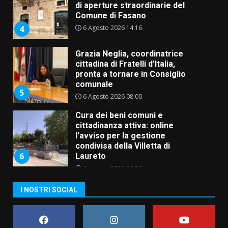
cittadina di Fratelli d’Italia,
pronta a tornare in Consiglio
comunale
5
6 Agosto 2026 08:00
Cura dei beni comuni e
cittadinanza attiva: online
l’avviso per la gestione
condivisa della Villetta di
6
Laureto
6 Agosto 2026 06:20
La magia del Minareto e la prima
assoluta de “L’Albergo
Belvedere. Il rapimento”
6 Agosto 2026 06:15
7
“I Contestatori: Musica di
I NOSTRI SOCIAL
Rivoluzione”: nuovo
appuntamento con “Fasano in
Banda”
1